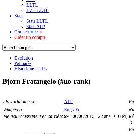
LLTL
H2H LLTL
Stats
Stats LLTL
Stats ATP
Contact
Créer un compte
Evolution
Palmarès
Historique LLTL
Bjorn Fratangelo (#no-rank)
atpworldtour.com
ATP
Pa
Wikipedia
Eng
/
Fr
Na
Meilleur classement en carrière
99
- 06/06/2016 - 22 ans (+10 M)
Ré
Tai
Po