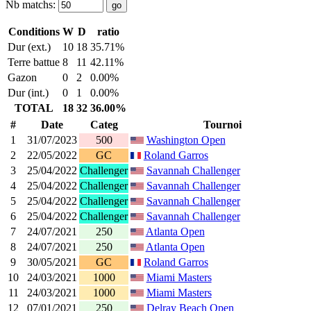
Nb matchs:
Conditions
W
D
ratio
Dur (ext.)
10
18
35.71%
Terre battue
8
11
42.11%
Gazon
0
2
0.00%
Dur (int.)
0
1
0.00%
TOTAL
18
32
36.00%
#
Date
Categ
Tournoi
1
31/07/2023
500
Washington Open
2
22/05/2022
GC
Roland Garros
3
25/04/2022
Challenger
Savannah Challenger
4
25/04/2022
Challenger
Savannah Challenger
5
25/04/2022
Challenger
Savannah Challenger
6
25/04/2022
Challenger
Savannah Challenger
7
24/07/2021
250
Atlanta Open
8
24/07/2021
250
Atlanta Open
9
30/05/2021
GC
Roland Garros
10
24/03/2021
1000
Miami Masters
11
24/03/2021
1000
Miami Masters
12
07/01/2021
250
Delray Beach Open