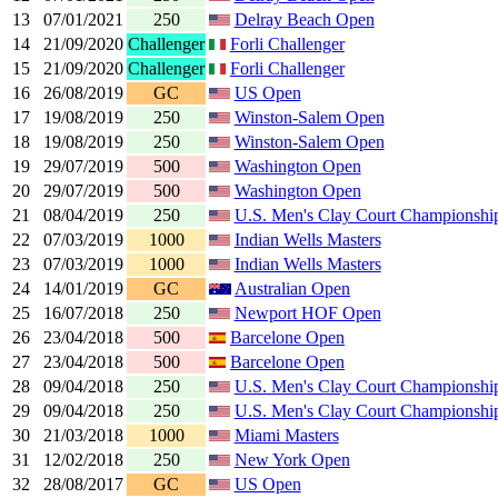
13
07/01/2021
250
Delray Beach Open
14
21/09/2020
Challenger
Forli Challenger
15
21/09/2020
Challenger
Forli Challenger
16
26/08/2019
GC
US Open
17
19/08/2019
250
Winston-Salem Open
18
19/08/2019
250
Winston-Salem Open
19
29/07/2019
500
Washington Open
20
29/07/2019
500
Washington Open
21
08/04/2019
250
U.S. Men's Clay Court Championshi
22
07/03/2019
1000
Indian Wells Masters
23
07/03/2019
1000
Indian Wells Masters
24
14/01/2019
GC
Australian Open
25
16/07/2018
250
Newport HOF Open
26
23/04/2018
500
Barcelone Open
27
23/04/2018
500
Barcelone Open
28
09/04/2018
250
U.S. Men's Clay Court Championshi
29
09/04/2018
250
U.S. Men's Clay Court Championshi
30
21/03/2018
1000
Miami Masters
31
12/02/2018
250
New York Open
32
28/08/2017
GC
US Open