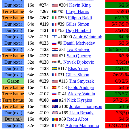
Dur (ext.)
16e
#274
#304
Kevin King
6/2 6
Terre battue
8e
#
267
#95
Lloyd Harris
7/6(6) 
Terre battue
16e
#
267
#255
Filippo Baldi
6/2 3/6
Dur (ext.)
64e
#
119
#39
Gilles Simon
5/7 7/5 7
Dur (ext.)
16e
#
121
#62
Ugo Humbert
3/6 6/3
Dur (ext.)
32e
#121
#10000
Amir Weintraub
6/0 6
Dur (ext.)
16e
#
123
#9
Daniil Medvedev
6/3 6
Dur (ext.)
32e
#
123
#81
Ivo Karlovic
6/4 6/7(14)
p
Terre battue
16e
#
127
#71
Sam Querrey
6/3 6
Dur (ext.)
32e
#
128
#1
Novak Djokovic
7/6(5) 
Dur (ext.)
64e
#
128
#117
Elias Ymer
4/6 6/2
Dur (ext.)
64e
#
135
#31
Gilles Simon
7/6(2) 6/
Gazon
16e
#
129
#113
Tim Smyczek
6/3 2/6
Terre battue
16e
#107
#153
Pablo Andujar
6/4 6
Terre battue
32e
#107
#141
Alexey Vatutin
7/5 5/7
p
Terre battue
8e
#
108
#24
Nick Kyrgios
6/7(2) 6/
p
Terre battue
16e
#
108
#100
Jordan Thompson
6/1 6
Dur (ext.)
64e
#109
#169
Liam Broady
7/6(5) 
Dur (int.)
16e
#
109
#89
Radu Albot
6/4 6
Dur (ext.)
32e
#
129
#34
Adrian Mannarino
6/3 6/7(4) 