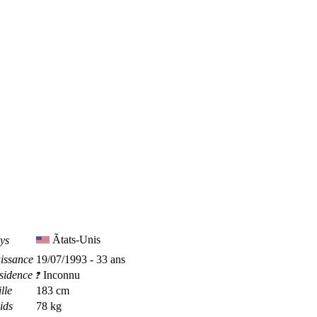
Ãtats-Unis
ys
issance
19/07/1993 - 33 ans
sidence
Inconnu
lle
183 cm
ids
78 kg