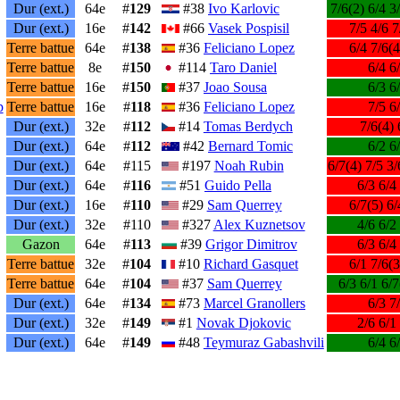
Dur (ext.)
64e
#
129
#38
Ivo Karlovic
7/6(2) 6/4 3
Dur (ext.)
16e
#
142
#66
Vasek Pospisil
7/5 4/6 7
Terre battue
64e
#
138
#36
Feliciano Lopez
6/4 7/6(4
Terre battue
8e
#
150
#114
Taro Daniel
6/4 6
Terre battue
16e
#
150
#37
Joao Sousa
6/3 6
p
Terre battue
16e
#
118
#36
Feliciano Lopez
7/5 6
Dur (ext.)
32e
#
112
#14
Tomas Berdych
7/6(4) 
Dur (ext.)
64e
#
112
#42
Bernard Tomic
6/2 6
Dur (ext.)
64e
#115
#197
Noah Rubin
6/7(4) 7/5 3/
Dur (ext.)
64e
#
116
#51
Guido Pella
6/3 6/4
Dur (ext.)
16e
#
110
#29
Sam Querrey
6/7(5) 6/
Dur (ext.)
32e
#110
#327
Alex Kuznetsov
4/6 6/2
Gazon
64e
#
113
#39
Grigor Dimitrov
6/3 6/4
Terre battue
32e
#
104
#10
Richard Gasquet
6/1 7/6(3
Terre battue
64e
#
104
#37
Sam Querrey
6/3 6/1 6/7
Dur (ext.)
64e
#
134
#73
Marcel Granollers
6/3 7
Dur (ext.)
32e
#
149
#1
Novak Djokovic
2/6 6/1
Dur (ext.)
64e
#
149
#48
Teymuraz Gabashvili
6/4 6