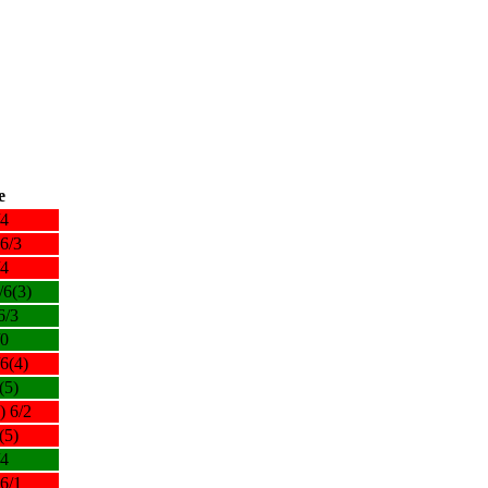
e
/4
 6/3
/4
/6(3)
6/3
/0
/6(4)
(5)
) 6/2
(5)
/4
 6/1