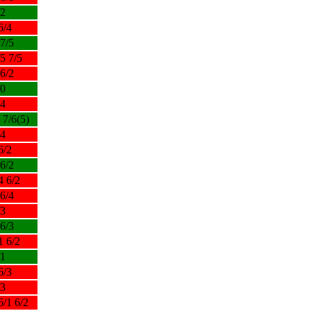
/2
6/4
 7/5
/5 7/5
 6/2
/0
/4
 7/6(5)
/4
6/2
 6/2
4 6/2
 6/4
/3
 6/3
1 6/2
/1
6/3
/3
6/1 6/2