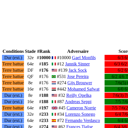
Conditions
Stade
#Rank
Adversaire
Scor
Dur (ext.)
32e
#
10000
#10000
Gael Monfils
6/3 6
Terre battue
64e
#
185
#12
Jannik Sinner
6/3 6/2
Terre battue
DF
#
176
#139
Jack Sock
6/2 6
Terre battue
QF
#176
#531
Jose Pereira
6/2 4/6 7
Terre battue
8e
#176
#274
Gijs Brouwer
7/6(5) 
Terre battue
16e
#176
#442
Mohamed Safwat
6/0 6
Dur (ext.)
8e
#
188
#32
Reilly Opelka
7/6(3) 7
Dur (ext.)
16e
#
188
#87
Andreas Seppi
7/5 7/6
Terre battue
64e
#
197
#45
Cameron Norrie
7/5 7/6(2
Dur (ext.)
32e
#
233
#34
Lorenzo Sonego
6/4 7/6
Dur (ext.)
64e
#
233
#72
Fernando Verdasco
6/4 6
Dur (ext.)
8e
#
274
#62
Frances Tiafoe
6/4 3/6