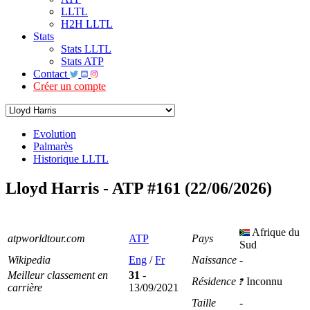
LLTL
H2H LLTL
Stats
Stats LLTL
Stats ATP
Contact
Créer un compte
Evolution
Palmarès
Historique LLTL
Lloyd Harris - ATP #161 (22/06/2026)
Afrique du
atpworldtour.com
ATP
Pays
Sud
Wikipedia
Eng
/
Fr
Naissance
-
Meilleur classement en
31
-
Résidence
Inconnu
carrière
13/09/2021
Taille
-