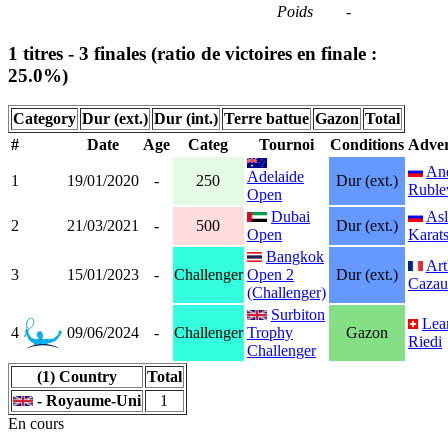
Poids
-
1 titres - 3 finales (ratio de victoires en finale :
25.0%)
Category
Dur (ext.)
Dur (int.)
Terre battue
Gazon
Total
#
Date
Age
Categ
Tournoi
Conditions
Adver
An
Adelaide
1
19/01/2020
-
250
Dur (ext.)
Ruble
Open
Dubai
As
2
21/03/2021
-
500
Dur (ext.)
Open
Karat
Bangkok
Art
3
15/01/2023
-
Challenger
Open 2
Dur (ext.)
Cazau
(Challenger)
Surbiton
Lea
4
09/06/2024
-
Challenger
Trophy
Gazon
Riedi
Challenger
(1) Country
Total
- Royaume-Uni
1
En cours