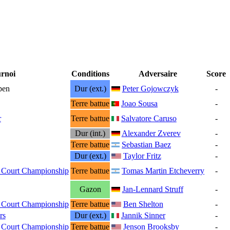
rnoi
Conditions
Adversaire
Score
pen
Dur (ext.)
Peter Gojowczyk
-
Terre battue
Joao Sousa
-
r
Terre battue
Salvatore Caruso
-
Dur (int.)
Alexander Zverev
-
Terre battue
Sebastian Baez
-
Dur (ext.)
Taylor Fritz
-
 Court Championship
Terre battue
Tomas Martin Etcheverry
-
Gazon
Jan-Lennard Struff
-
 Court Championship
Terre battue
Ben Shelton
-
rs
Dur (ext.)
Jannik Sinner
-
 Court Championship
Terre battue
Jenson Brooksby
-