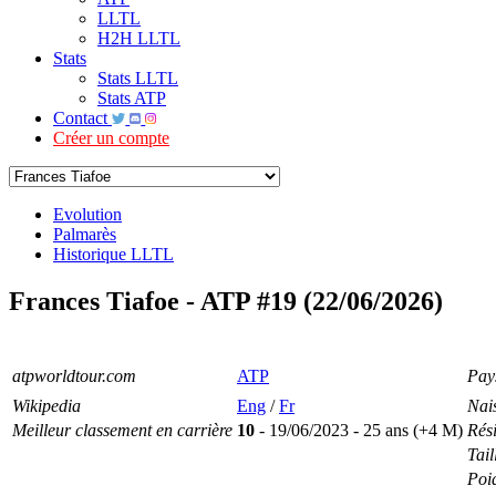
LLTL
H2H LLTL
Stats
Stats LLTL
Stats ATP
Contact
Créer un compte
Evolution
Palmarès
Historique LLTL
Frances Tiafoe - ATP #19 (22/06/2026)
atpworldtour.com
ATP
Pay
Wikipedia
Eng
/
Fr
Nai
Meilleur classement en carrière
10
- 19/06/2023 - 25 ans (+4 M)
Rés
Tail
Poi