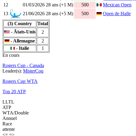
12
01/03/2026
28 ans (+1 M)
500
Mexican Open
13
21/06/2026
28 ans (+5 M)
500
Open de Halle
(3) Country
Total
- Ãtats-Unis
2
- Allemagne
2
- Italie
1
En cours
Rogers Cup - Canada
Leader(s):
MisterCoq
Rogers Cup WTA
Top 20 ATP
LLTL
ATP
WTA/Double
Annuel
Race
attente
<=
=>