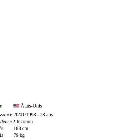
Ãtats-Unis
s
ssance
20/01/1998 - 28 ans
idence
Inconnu
le
188 cm
ds
79 kg