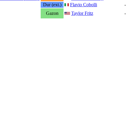
Dur (ext.)
Flavio Cobolli
-
Gazon
Taylor Fritz
-