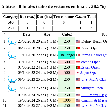
5 titres - 8 finales (ratio de victoires en finale : 38.5%)
Category
Dur (ext.)
Dur (int.)
Terre battue
Gazon
Total
500
0
0
0
1
1
250
1
0
1
1
3
#
Date
Age
Categ
Tou
1
25/02/2018
20 ans (+1 M)
250
Delray Beach O
2
06/05/2018
20 ans (+3 M)
250
Estoril Open
3
11/10/2020
22 ans (+8 M)
Challenger
Parma Challenge
4
31/10/2021
23 ans (+9 M)
500
Vienna Open
5
01/05/2022
24 ans (+3 M)
250
Estoril Open
6
09/10/2022
24 ans (+8 M)
500
Japan Open
7
09/04/2023
25 ans (+2 M)
250
U.S. Men's Clay
8
18/06/2023
25 ans (+4 M)
250
Stuttgart Open
9
07/04/2024
26 ans (+2 M)
250
U.S. Men's Clay
10
19/08/2024
26 ans (+6 M)
1000
Cincinnati Maste
11
06/04/2025
27 ans (+2 M)
250
U.S. Men's Clay