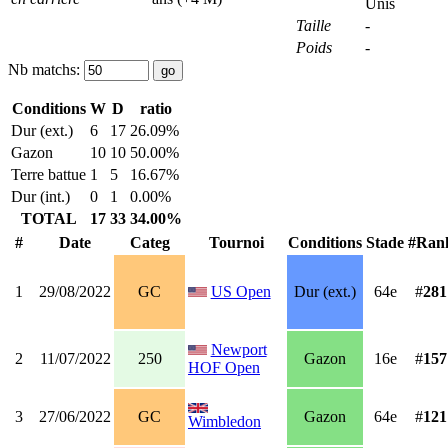
Unis
Taille
-
Poids
-
Nb matchs:
Conditions
W
D
ratio
Dur (ext.)
6
17
26.09%
Gazon
10
10
50.00%
Terre battue
1
5
16.67%
Dur (int.)
0
1
0.00%
TOTAL
17
33
34.00%
#
Date
Categ
Tournoi
Conditions
Stade
#Ran
1
29/08/2022
GC
US Open
Dur (ext.)
64e
#
281
Newport
2
11/07/2022
250
Gazon
16e
#
157
HOF Open
3
27/06/2022
GC
Gazon
64e
#
121
Wimbledon