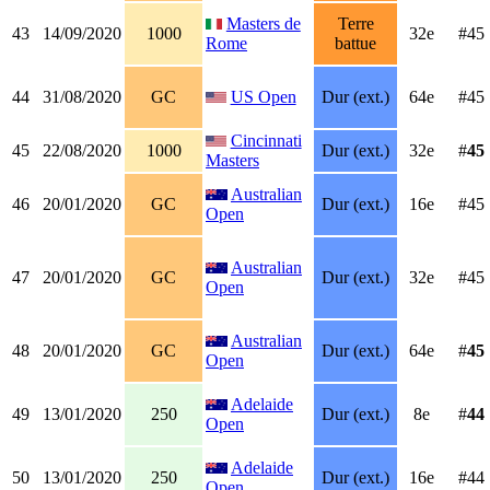
Masters de
Terre
43
14/09/2020
1000
32e
#45
Rome
battue
44
31/08/2020
GC
US Open
Dur (ext.)
64e
#45
Cincinnati
45
22/08/2020
1000
Dur (ext.)
32e
#
45
Masters
Australian
46
20/01/2020
GC
Dur (ext.)
16e
#45
Open
Australian
47
20/01/2020
GC
Dur (ext.)
32e
#45
Open
Australian
48
20/01/2020
GC
Dur (ext.)
64e
#
45
Open
Adelaide
49
13/01/2020
250
Dur (ext.)
8e
#
44
Open
Adelaide
50
13/01/2020
250
Dur (ext.)
16e
#44
Open