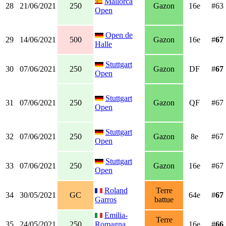
Mallorca
28
21/06/2021
250
Gazon
16e
#63
Open
Open de
29
14/06/2021
500
Gazon
16e
#
67
Halle
Stuttgart
30
07/06/2021
250
Gazon
DF
#
67
Open
Stuttgart
31
07/06/2021
250
Gazon
QF
#67
Open
Stuttgart
32
07/06/2021
250
Gazon
8e
#67
Open
Stuttgart
33
07/06/2021
250
Gazon
16e
#67
Open
Roland
Terre
34
30/05/2021
GC
64e
#
67
Garros
battue
Emilia-
Terre
35
24/05/2021
250
Romagna
16e
#
66