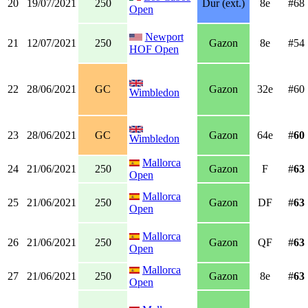
20
19/07/2021
250
Dur (ext.)
8e
#68
Open
Newport
21
12/07/2021
250
Gazon
8e
#54
HOF Open
22
28/06/2021
GC
Gazon
32e
#60
Wimbledon
23
28/06/2021
GC
Gazon
64e
#
60
Wimbledon
Mallorca
24
21/06/2021
250
Gazon
F
#
63
Open
Mallorca
25
21/06/2021
250
Gazon
DF
#
63
Open
Mallorca
26
21/06/2021
250
Gazon
QF
#
63
Open
Mallorca
27
21/06/2021
250
Gazon
8e
#
63
Open