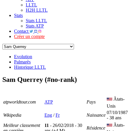
LLTL
H2H LLTL
Stats
Stats LLTL
Stats ATP
Contact
Créer un compte
Evolution
Palmarès
Historique LLTL
Sam Querrey (#no-rank)
Ãtats-
atpworldtour.com
ATP
Pays
Unis
07/10/1987
Wikipedia
Eng
/
Fr
Naissance
- 38 ans
Ãtats-
Meilleur classement
11
- 26/02/2018 - 30
Résidence
en carrière
ans (+4 M)