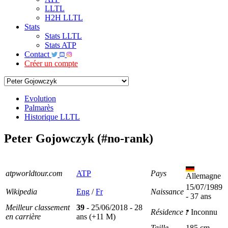
LLTL
H2H LLTL
Stats
Stats LLTL
Stats ATP
Contact
Créer un compte
Evolution
Palmarès
Historique LLTL
Peter Gojowczyk (#no-rank)
atpworldtour.com
ATP
Pays
Allemagne
15/07/1989
Wikipedia
Eng
/
Fr
Naissance
- 37 ans
Meilleur classement
39
- 25/06/2018 - 28
Résidence
Inconnu
en carrière
ans (+11 M)
Taille
185 cm