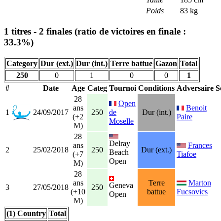
Poids
83 kg
1 titres - 2 finales (ratio de victoires en finale :
33.3%)
Category
Dur (ext.)
Dur (int.)
Terre battue
Gazon
Total
250
0
1
0
0
1
#
Date
Age
Categ
Tournoi
Conditions
Adversaire
S
28
Open
ans
Benoit
1
24/09/2017
250
de
Dur (int.)
(+2
Paire
Moselle
M)
28
Delray
ans
Frances
2
25/02/2018
250
Dur (ext.)
Beach
(+7
Tiafoe
Open
M)
28
ans
Terre
Marton
Geneva
3
27/05/2018
250
(+10
battue
Fucsovics
Open
M)
(1) Country
Total