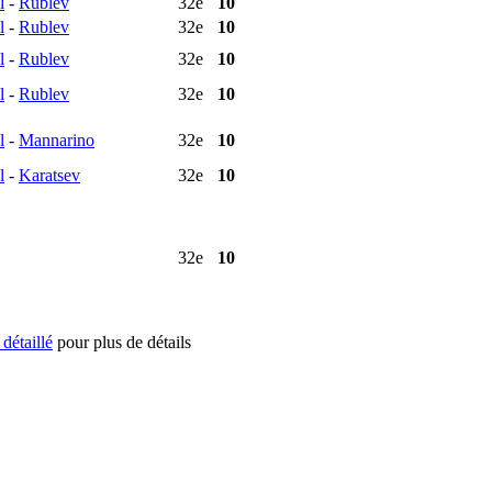
l
-
Rublev
32e
10
l
-
Rublev
32e
10
l
-
Rublev
32e
10
l
-
Rublev
32e
10
l
-
Mannarino
32e
10
l
-
Karatsev
32e
10
32e
10
e détaillé
pour plus de détails