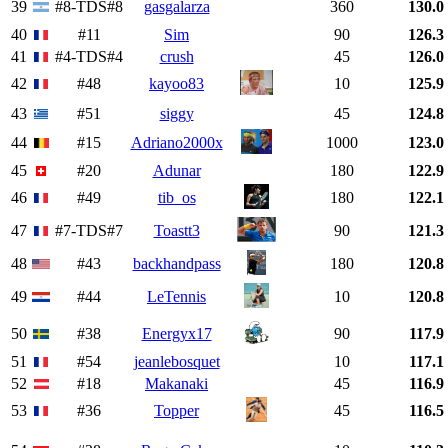
39
#8-TDS#8
gasgalarza
360
130.0
40
#11
Sim
90
126.3
41
#4-TDS#4
crush
45
126.0
42
#48
kayoo83
10
125.9
43
#51
siggy
45
124.8
44
#15
Adriano2000x
1000
123.0
45
#20
Adunar
180
122.9
46
#49
tib_os
180
122.1
47
#7-TDS#7
Toastt3
90
121.3
48
#43
backhandpass
180
120.8
49
#44
LeTennis
10
120.8
50
#38
Energyx17
90
117.9
51
#54
jeanlebosquet
10
117.1
52
#18
Makanaki
45
116.9
53
#36
Topper
45
116.5