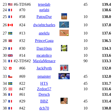
23
#6-TDS#6
tenedab
45
139.4
24
#70
ggfabi
138.6
25
#58
PatouDur
10
138.0
26
#24
dwightcharles
10
137.8
27
#13
anekfu
10
137.6
28
#32
PrinceGaga
10
136.5
29
#30
Dan10nis
10
134.3
30
#14
mcatolico
10
133.6
31
#2-TDS#2
MaxlaMenace
90
133.3
32
#66
JackPerth
132.0
33
#69
pmaister
45
132.0
34
#22
HTS
45
131.7
35
#47
Zedon57
10
131.6
36
#61
Dersch
131.4
37
#29
BBZ
45
131.4
38
#42
dcb70
10
130.8