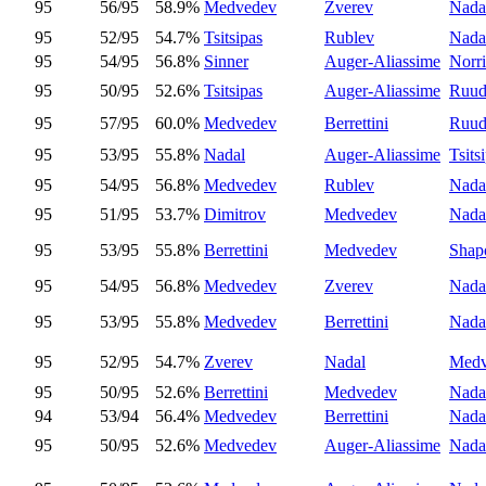
95
56/95
58.9%
Medvedev
Zverev
Nada
95
52/95
54.7%
Tsitsipas
Rublev
Nada
95
54/95
56.8%
Sinner
Auger-Aliassime
Norr
95
50/95
52.6%
Tsitsipas
Auger-Aliassime
Ruu
95
57/95
60.0%
Medvedev
Berrettini
Ruu
95
53/95
55.8%
Nadal
Auger-Aliassime
Tsits
95
54/95
56.8%
Medvedev
Rublev
Nada
95
51/95
53.7%
Dimitrov
Medvedev
Nada
95
53/95
55.8%
Berrettini
Medvedev
Shap
95
54/95
56.8%
Medvedev
Zverev
Nada
95
53/95
55.8%
Medvedev
Berrettini
Nada
95
52/95
54.7%
Zverev
Nadal
Medv
95
50/95
52.6%
Berrettini
Medvedev
Nada
94
53/94
56.4%
Medvedev
Berrettini
Nada
95
50/95
52.6%
Medvedev
Auger-Aliassime
Nada