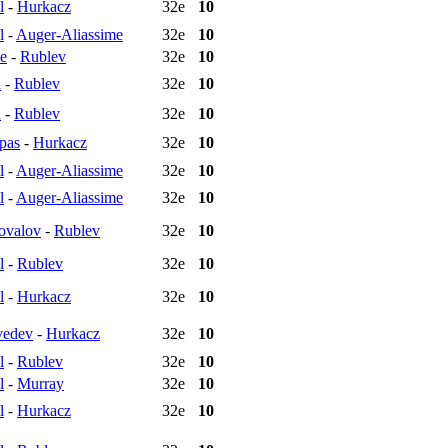
l
-
Hurkacz
32e
10
l
-
Auger-Aliassime
32e
10
ie
-
Rublev
32e
10
d
-
Rublev
32e
10
d
-
Rublev
32e
10
ipas
-
Hurkacz
32e
10
l
-
Auger-Aliassime
32e
10
l
-
Auger-Aliassime
32e
10
ovalov
-
Rublev
32e
10
l
-
Rublev
32e
10
l
-
Hurkacz
32e
10
edev
-
Hurkacz
32e
10
l
-
Rublev
32e
10
l
-
Murray
32e
10
l
-
Hurkacz
32e
10