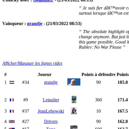
“ Je suis fier dâ€™avoir 
surtout lorsque lâ€™on est
Vainqueur :
grandje
- (21/03/2022 08:53)
“ The absolute highlight of
change anymore. But just li
this game possible. Good 
Rublev: No War Please ”
Afficher/Masquer les lignes vides
#
Joueur
Points à défendre
Points
1
#34
grandje
90
185.8
2
#9
Letaulier
360
171.4
3
#37
JeanLebowski
10
167.5
4
#27
Drivers
90
162.8