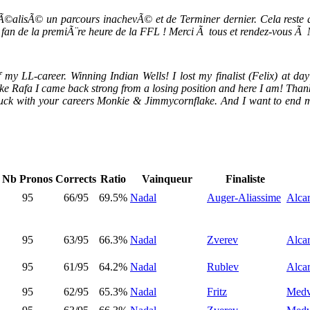
rÃ©alisÃ© un parcours inachevÃ© et de Terminer dernier. Cela reste 
 fan de la premiÃ¨re heure de la FFL ! Merci Ã tous et rendez-vous Ã 
 my LL-career. Winning Indian Wells! I lost my finalist (Felix) at da
ke Rafa I came back strong from a losing position and here I am! Thank 
luck with your careers Monkie & Jimmycornflake. And I want to end m
Nb Pronos
Corrects
Ratio
Vainqueur
Finaliste
95
66/95
69.5%
Nadal
Auger-Aliassime
Alca
95
63/95
66.3%
Nadal
Zverev
Alca
95
61/95
64.2%
Nadal
Rublev
Alca
95
62/95
65.3%
Nadal
Fritz
Medv