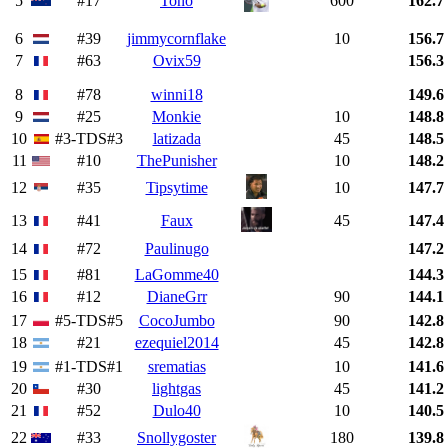
5
#17
Tono
600
162.7
6
#39
jimmycornflake
10
156.7
7
#63
Ovix59
156.3
8
#78
winni18
149.6
9
#25
Monkie
10
148.8
10
#3-TDS#3
latizada
45
148.5
11
#10
ThePunisher
10
148.2
12
#35
Tipsytime
10
147.7
13
#41
Faux
45
147.4
14
#72
Paulinugo
147.2
15
#81
LaGomme40
144.3
16
#12
DianeGrr
90
144.1
17
#5-TDS#5
CocoJumbo
90
142.8
18
#21
ezequiel2014
45
142.8
19
#1-TDS#1
srematias
10
141.6
20
#30
lightgas
45
141.2
21
#52
Dulo40
10
140.5
22
#33
Snollygoster
180
139.8