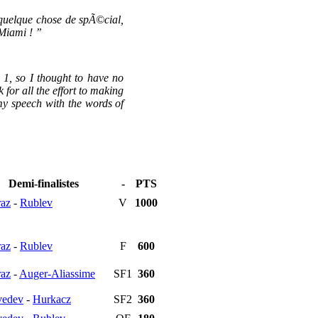
quelque chose de spÃ©cial,
Miami ! ”
y 1, so I thought to have no
for all the effort to making
y speech with the words of
Demi-finalistes
-
PTS
raz
-
Rublev
V
1000
raz
-
Rublev
F
600
raz
-
Auger-Aliassime
SF1
360
edev
-
Hurkacz
SF2
360