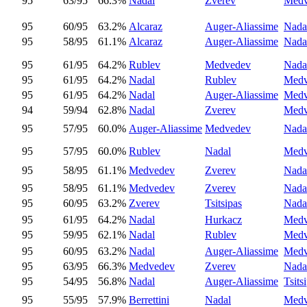
95
63/95
66.3%
Nadal
Zverev
Medv
95
60/95
63.2%
Alcaraz
Auger-Aliassime
Nada
95
58/95
61.1%
Alcaraz
Auger-Aliassime
Nada
95
61/95
64.2%
Rublev
Medvedev
Nada
95
61/95
64.2%
Nadal
Rublev
Medv
95
61/95
64.2%
Nadal
Auger-Aliassime
Medv
94
59/94
62.8%
Nadal
Zverev
Medv
95
57/95
60.0%
Auger-Aliassime
Medvedev
Nada
95
57/95
60.0%
Rublev
Nadal
Medv
95
58/95
61.1%
Medvedev
Zverev
Nada
95
58/95
61.1%
Medvedev
Zverev
Nada
95
60/95
63.2%
Zverev
Tsitsipas
Nada
95
61/95
64.2%
Nadal
Hurkacz
Medv
95
59/95
62.1%
Nadal
Rublev
Medv
95
60/95
63.2%
Nadal
Auger-Aliassime
Medv
95
63/95
66.3%
Medvedev
Zverev
Nada
95
54/95
56.8%
Nadal
Auger-Aliassime
Tsits
95
55/95
57.9%
Berrettini
Nadal
Medv