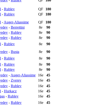
edev
-
Rublev
QF
180
l
-
Rublev
QF
180
l
-
Rublev
QF
180
l
-
Auger-Aliassime
QF
180
edev
-
Berrettini
8e
90
edev
-
Rublev
8e
90
edev
-
Rublev
8e
90
l
-
Rublev
8e
90
edev
-
Busta
8e
90
l
-
Rublev
8e
90
l
-
Rublev
8e
90
l
-
Rublev
8e
90
edev
-
Auger-Aliassime
16e
45
edev
-
Zverev
16e
45
edev
-
Rublev
16e
45
l
-
Hurkacz
16e
45
ipas
-
Rublev
16e
45
edev
-
Rublev
16e
45