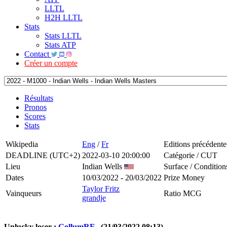
LLTL
H2H LLTL
Stats
Stats LLTL
Stats ATP
Contact
Créer un compte
Résultats
Pronos
Scores
Stats
Wikipedia
Eng
/
Fr
Editions précédente
DEADLINE (UTC+2)
2022-03-10 20:00:00
Catégorie / CUT
Lieu
Indian Wells
Surface / Condition
Dates
10/03/2022 - 20/03/2022
Prize Money
Taylor Fritz
Vainqueurs
Ratio MCG
grandje
Unlucky loser :
GollumRF
- (21/03/2022 08:13)