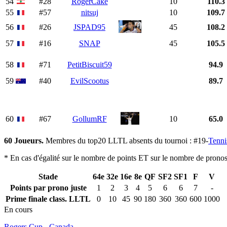
54
#28
RogerCake
10
110.3
55
#57
nitsuj
10
109.7
56
#26
JSPAD95
45
108.2
57
#16
SNAP
45
105.5
58
#71
PetitBiscuit59
94.9
59
#40
EvilScootus
89.7
60
#67
GollumRF
10
65.0
60 Joueurs.
Membres du top20 LLTL absents du tournoi : #19-
Tenn
* En cas d'égalité sur le nombre de points ET sur le nombre de pronosti
Stade
64e
32e
16e
8e
QF
SF2
SF1
F
V
Points par prono juste
1
2
3
4
5
6
6
7
-
Prime finale class. LLTL
0
10
45
90
180
360
360
600
1000
En cours
Rogers Cup - Canada