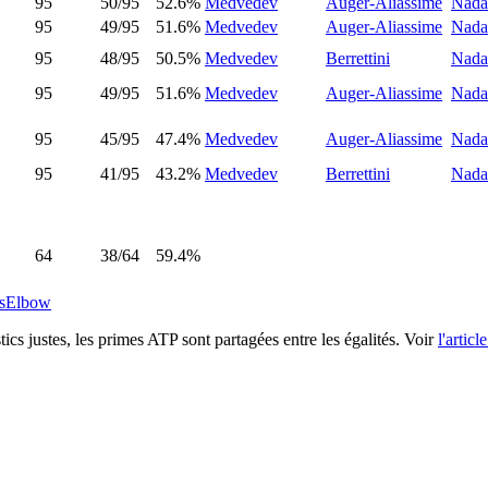
95
50/95
52.6%
Medvedev
Auger-Aliassime
Nada
95
49/95
51.6%
Medvedev
Auger-Aliassime
Nada
95
48/95
50.5%
Medvedev
Berrettini
Nada
95
49/95
51.6%
Medvedev
Auger-Aliassime
Nada
95
45/95
47.4%
Medvedev
Auger-Aliassime
Nada
95
41/95
43.2%
Medvedev
Berrettini
Nada
64
38/64
59.4%
isElbow
cs justes, les primes ATP sont partagées entre les égalités. Voir
l'articl