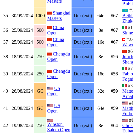
Masters
Bubli
#
Shanghai
35
30/09/2024
1000
Dur (ext.)
64e
#67
Beibi
Masters
Zhuk
China
#
36
25/09/2024
500
Dur (ext.)
8e
#
67
Open
Sinne
China
#2
37
25/09/2024
500
Dur (ext.)
16e
#67
Open
Wawr
#6
Chengdu
38
18/09/2024
250
Dur (ext.)
8e
#56
Junc
Open
Shan
#7
Chengdu
39
18/09/2024
250
Dur (ext.)
16e
#56
Fabio
Open
Fogni
#3
US
40
26/08/2024
GC
Dur (ext.)
32e
#
59
Matt
Open
Arnal
#
US
41
26/08/2024
GC
Dur (ext.)
64e
#59
Matt
Open
Forbe
#
Winston-
42
19/08/2024
250
Dur (ext.)
8e
#64
Chris
Salem Open
Euba