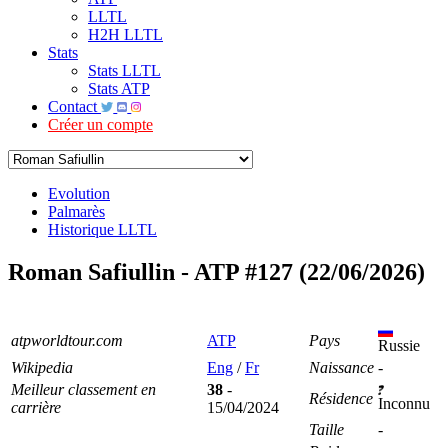
LLTL
H2H LLTL
Stats
Stats LLTL
Stats ATP
Contact
Créer un compte
Evolution
Palmarès
Historique LLTL
Roman Safiullin - ATP #127 (22/06/2026)
atpworldtour.com
ATP
Pays
Russie
Wikipedia
Eng
/
Fr
Naissance
-
Meilleur classement en
38
-
Résidence
Inconnu
carrière
15/04/2024
Taille
-