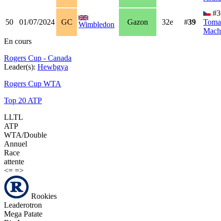
#3
50
01/07/2024
GC
Gazon
32e
#
39
Toma
Wimbledon
Mach
En cours
Rogers Cup - Canada
Leader(s):
Hewbgya
Rogers Cup WTA
Top 20 ATP
LLTL
ATP
WTA/Double
Annuel
Race
attente
<=
=>
Rookies
Leaderotron
Mega Patate