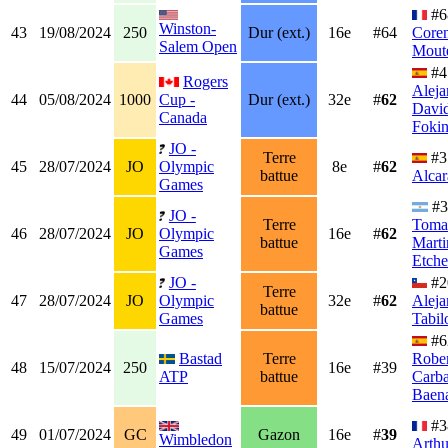
#6
Winston-
43
19/08/2024
250
Dur (ext.)
16e
#64
Coren
Salem Open
Mout
#4
Rogers
Aleja
44
05/08/2024
1000
Cup -
Dur (ext.)
32e
#
62
Davi
Canada
Foki
JO -
Terre
#
45
28/07/2024
JO
Olympic
8e
#
62
battue
Alcar
Games
#3
JO -
Terre
Toma
46
28/07/2024
JO
Olympic
16e
#
62
battue
Marti
Games
Etche
JO -
#2
Terre
47
28/07/2024
JO
Olympic
32e
#
62
Aleja
battue
Games
Tabil
#6
Bastad
Terre
Robe
48
15/07/2024
250
16e
#39
ATP
battue
Carba
Baen
#3
49
01/07/2024
GC
Gazon
16e
#
39
Wimbledon
Arthu