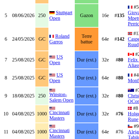
#5
Stuttgart
Giov
5
08/06/2026
250
Gazon
16e
#
135
Open
Mpet
Perri
#1
Roland
Terre
6
24/05/2026
GC
64e
#
142
Casp
Garros
battue
Ruud
#
US
7
25/08/2025
GC
Dur (ext.)
32e
#
80
Felix
Open
Alias
US
#
8
25/08/2025
GC
Dur (ext.)
64e
#
80
Open
Monfi
#
Winston-
9
18/08/2025
250
Dur (ext.)
32e
#
80
Chris
Salem Open
OCon
#8
Cincinnati
10
04/08/2025
1000
Dur (ext.)
32e
#
76
Holg
Masters
Rune
#9
Cincinnati
11
04/08/2025
1000
Dur (ext.)
64e
#76
Aleja
Masters
Tabil