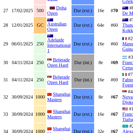
Griek
Doha
#
27
17/02/2025
500
Dur (ext.)
16e
#
70
Open
De M
#
Australian
28
12/01/2025
GC
Dur (ext.)
64e
#60
Thana
Open
Kokk
#2
Adelaide
29
06/01/2025
250
Dur (ext.)
16e
#60
Manu
International
Guin
1
#3
Belgrade
30
04/11/2024
250
Dur (int.)
8e
#
69
Franc
Open Hard
Ceru
#7
Belgrade
31
04/11/2024
250
Dur (int.)
16e
#69
Fabio
Open Hard
Fogni
#4
Shanghai
32
30/09/2024
1000
Dur (ext.)
8e
#
67
Nova
Masters
Djok
#
Shanghai
33
30/09/2024
1000
Dur (ext.)
16e
#
67
Franc
Masters
Tiafo
#
Shanghai
34
30/09/2024
1000
Dur (ext.)
32e
#
67
Alex