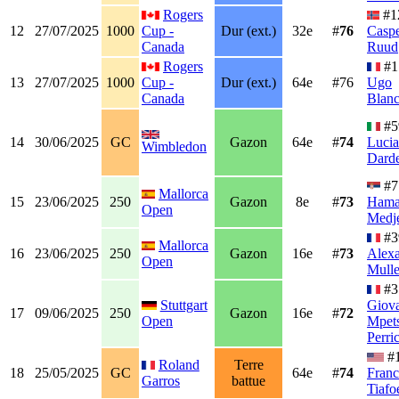
Rogers
#1
12
27/07/2025
1000
Cup -
Dur (ext.)
32e
#
76
Casp
Canada
Ruud
Rogers
#1
13
27/07/2025
1000
Cup -
Dur (ext.)
64e
#76
Ugo
Canada
Blanc
#5
14
30/06/2025
GC
Gazon
64e
#
74
Luci
Wimbledon
Darde
#7
Mallorca
15
23/06/2025
250
Gazon
8e
#
73
Ham
Open
Medj
#3
Mallorca
16
23/06/2025
250
Gazon
16e
#
73
Alex
Open
Mulle
#3
Stuttgart
Giov
17
09/06/2025
250
Gazon
16e
#
72
Open
Mpet
Perri
#
Roland
Terre
18
25/05/2025
GC
64e
#
74
Franc
Garros
battue
Tiafo