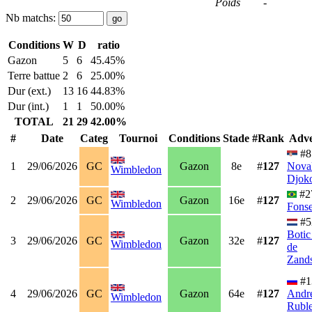
Poids
-
Nb matchs:
Conditions
W
D
ratio
Gazon
5
6
45.45%
Terre battue
2
6
25.00%
Dur (ext.)
13
16
44.83%
Dur (int.)
1
1
50.00%
TOTAL
21
29
42.00%
#
Date
Categ
Tournoi
Conditions
Stade
#Rank
Adve
#8
1
29/06/2026
GC
Gazon
8e
#
127
Nova
Wimbledon
Djok
#2
2
29/06/2026
GC
Gazon
16e
#
127
Wimbledon
Fons
#5
Botic
3
29/06/2026
GC
Gazon
32e
#
127
Wimbledon
de
Zand
#1
4
29/06/2026
GC
Gazon
64e
#
127
Andr
Wimbledon
Rubl