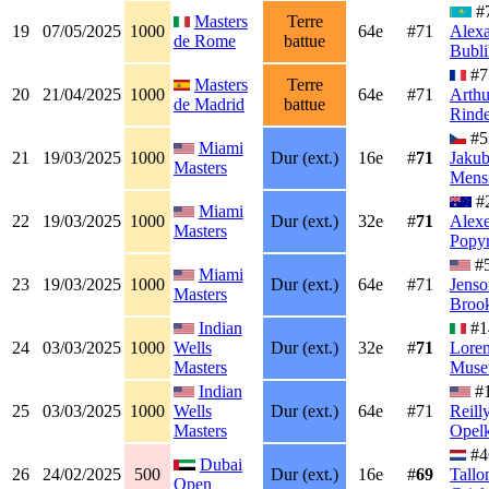
#
Masters
Terre
19
07/05/2025
1000
64e
#71
Alex
de Rome
battue
Bubli
#7
Masters
Terre
20
21/04/2025
1000
64e
#71
Arthu
de Madrid
battue
Rind
#5
Miami
21
19/03/2025
1000
Dur (ext.)
16e
#
71
Jaku
Masters
Mens
#
Miami
22
19/03/2025
1000
Dur (ext.)
32e
#
71
Alexe
Masters
Popyr
#
Miami
23
19/03/2025
1000
Dur (ext.)
64e
#71
Jenso
Masters
Broo
Indian
#1
24
03/03/2025
1000
Wells
Dur (ext.)
32e
#
71
Lore
Masters
Muset
Indian
#
25
03/03/2025
1000
Wells
Dur (ext.)
64e
#71
Reill
Masters
Opel
#4
Dubai
26
24/02/2025
500
Dur (ext.)
16e
#
69
Tallo
Open