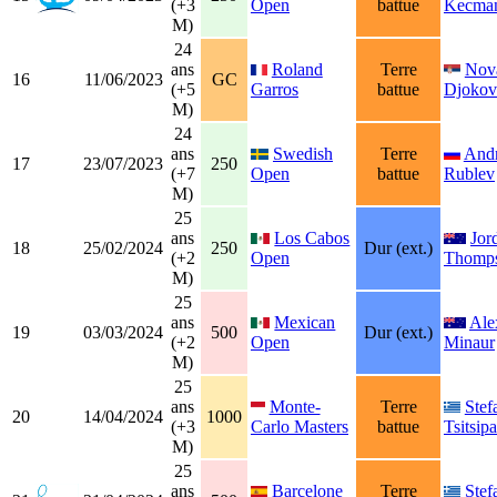
(+3
Open
battue
Kecman
M)
24
ans
Roland
Terre
Nov
16
11/06/2023
GC
(+5
Garros
battue
Djokov
M)
24
ans
Swedish
Terre
And
17
23/07/2023
250
(+7
Open
battue
Rublev
M)
25
ans
Los Cabos
Jor
18
25/02/2024
250
Dur (ext.)
(+2
Open
Thomp
M)
25
ans
Mexican
Ale
19
03/03/2024
500
Dur (ext.)
(+2
Open
Minaur
M)
25
ans
Monte-
Terre
Stef
20
14/04/2024
1000
(+3
Carlo Masters
battue
Tsitsipa
M)
25
ans
Barcelone
Terre
Stef