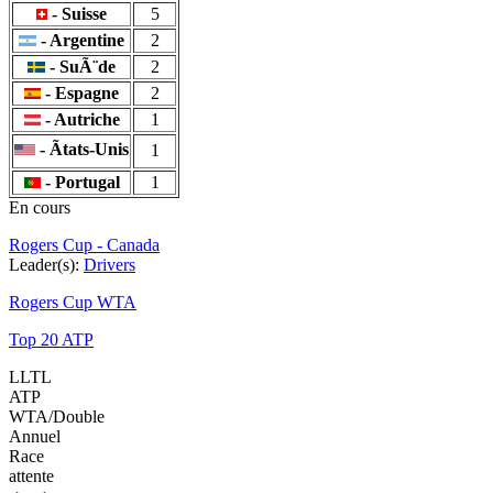
- Suisse
5
- Argentine
2
- SuÃ¨de
2
- Espagne
2
- Autriche
1
- Ãtats-Unis
1
- Portugal
1
En cours
Rogers Cup - Canada
Leader(s):
Drivers
Rogers Cup WTA
Top 20 ATP
LLTL
ATP
WTA/Double
Annuel
Race
attente