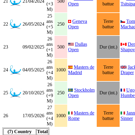
21
21/04/2024
500
(+3
Open
battue
Tsitsipa
M)
25
ans
Geneva
Terre
Tom
22
26/05/2024
250
(+5
Open
battue
Macha
M)
26
ans
Dallas
Den
23
09/02/2025
500
Dur (int.)
(+1
Open
Shapov
M)
26
ans
Masters de
Terre
Jac
24
04/05/2025
1000
(+4
Madrid
battue
Draper
M)
26
ans
Stockholm
Ugo
25
20/10/2025
250
Dur (int.)
(+9
Open
Humber
M)
27
ans
Masters de
Terre
Jann
26
17/05/2026
1000
(+4
Rome
battue
Sinner
M)
(7) Country
Total