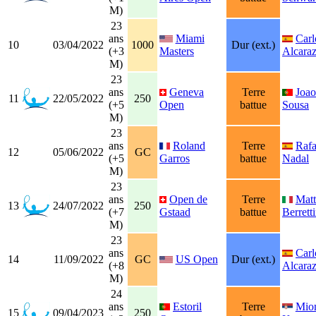
M)
23
ans
Miami
Carl
10
03/04/2022
1000
Dur (ext.)
(+3
Masters
Alcara
M)
23
ans
Geneva
Terre
Joao
11
22/05/2022
250
(+5
Open
battue
Sousa
M)
23
ans
Roland
Terre
Rafa
12
05/06/2022
GC
(+5
Garros
battue
Nadal
M)
23
ans
Open de
Terre
Mat
13
24/07/2022
250
(+7
Gstaad
battue
Berretti
M)
23
ans
Carl
14
11/09/2022
GC
US Open
Dur (ext.)
(+8
Alcara
M)
24
ans
Estoril
Terre
Mio
15
09/04/2023
250