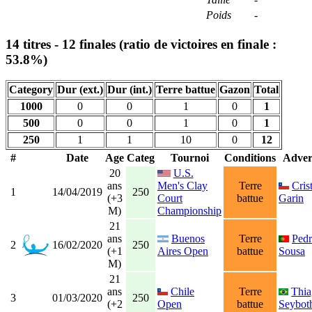
Poids
-
14 titres - 12 finales (ratio de victoires en finale :
53.8%)
Category
Dur (ext.)
Dur (int.)
Terre battue
Gazon
Total
1000
0
0
1
0
1
500
0
0
1
0
1
250
1
1
10
0
12
#
Date
Age
Categ
Tournoi
Conditions
Adver
20
U.S.
ans
Men's Clay
Terre
Cris
1
14/04/2019
250
(+3
Court
battue
Garin
M)
Championship
21
ans
Buenos
Terre
Ped
2
16/02/2020
250
(+1
Aires Open
battue
Sousa
M)
21
ans
Chile
Terre
Thi
3
01/03/2020
250
(+2
Open
battue
Seybot