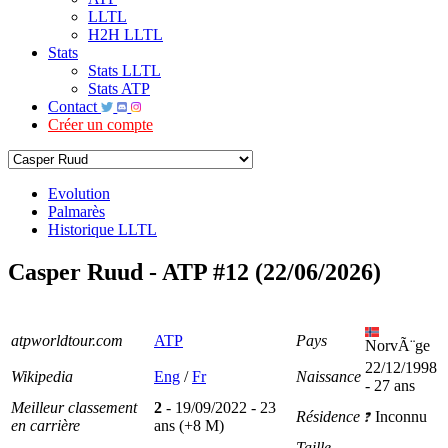
LLTL
H2H LLTL
Stats
Stats LLTL
Stats ATP
Contact
Créer un compte
Evolution
Palmarès
Historique LLTL
Casper Ruud - ATP #12 (22/06/2026)
atpworldtour.com
ATP
Pays
NorvÃ¨ge
22/12/1998
Wikipedia
Eng
/
Fr
Naissance
- 27 ans
Meilleur classement
2
- 19/09/2022 - 23
Résidence
Inconnu
en carrière
ans (+8 M)
Taille
-