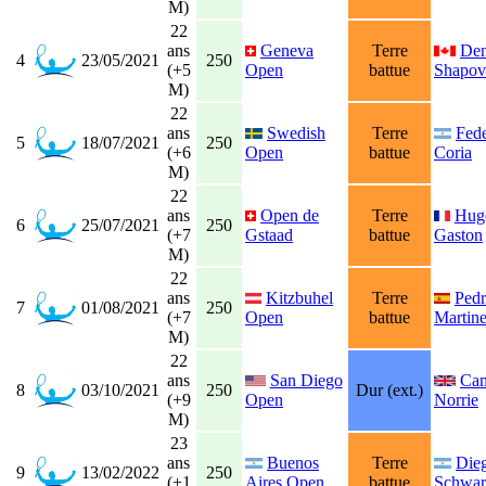
M)
22
ans
Geneva
Terre
Den
4
23/05/2021
250
(+5
Open
battue
Shapov
M)
22
ans
Swedish
Terre
Fede
5
18/07/2021
250
(+6
Open
battue
Coria
M)
22
ans
Open de
Terre
Hug
6
25/07/2021
250
(+7
Gstaad
battue
Gaston
M)
22
ans
Kitzbuhel
Terre
Ped
7
01/08/2021
250
(+7
Open
battue
Martin
M)
22
ans
San Diego
Ca
8
03/10/2021
250
Dur (ext.)
(+9
Open
Norrie
M)
23
ans
Buenos
Terre
Die
9
13/02/2022
250
(+1
Aires Open
battue
Schwar