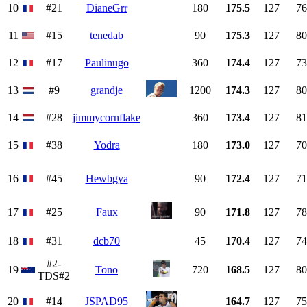
10
#21
DianeGrr
180
175.5
127
76
11
#15
tenedab
90
175.3
127
80
12
#17
Paulinugo
360
174.4
127
73
13
#9
grandje
1200
174.3
127
80
14
#28
jimmycornflake
360
173.4
127
81
15
#38
Yodra
180
173.0
127
70
16
#45
Hewbgya
90
172.4
127
71
17
#25
Faux
90
171.8
127
78
18
#31
dcb70
45
170.4
127
74
#2-
19
Tono
720
168.5
127
80
TDS#2
20
#14
JSPAD95
164.7
127
75