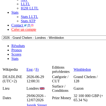
LLTL
H2H LLTL
Stats
Stats LLTL
Stats ATP
Contact
Créer un compte
Résultats
Pronos
Scores
Stats
Editions
Wikipedia
Eng
/
Fr
Wimbledon
précédentes
DEADLINE
2026-06-29
Catégorie /
Grand Chelem /
(UTC+2)
12:00:31
CUT
128
Surface /
Lieu
Londres
Gazon
Conditions
29/06/2026 -
32 100 000 GBP (+
Dates
Prize Money
12/07/2026
65.34 %)
Jannik Sinner