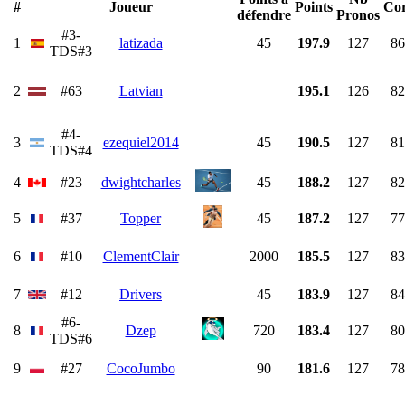
#
Joueur
Points
Cor
défendre
Pronos
#3-
1
latizada
45
197.9
127
86
TDS#3
2
#63
Latvian
195.1
126
82
#4-
3
ezequiel2014
45
190.5
127
81
TDS#4
4
#23
dwightcharles
45
188.2
127
82
5
#37
Topper
45
187.2
127
77
6
#10
ClementClair
2000
185.5
127
83
7
#12
Drivers
45
183.9
127
84
#6-
8
Dzep
720
183.4
127
80
TDS#6
9
#27
CocoJumbo
90
181.6
127
78