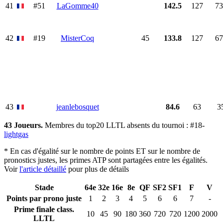
41
#51
LaGomme40
142.5
127
73
42
#19
MisterCoq
45
133.8
127
67
43
jeanlebosquet
84.6
63
3
43 Joueurs.
Membres du top20 LLTL absents du tournoi : #18-
lightgas
* En cas d'égalité sur le nombre de points ET sur le nombre de
pronostics justes, les primes ATP sont partagées entre les égalités.
Voir
l'article détaillé
pour plus de détails
Stade
64e
32e
16e
8e
QF
SF2
SF1
F
V
Points par prono juste
1
2
3
4
5
6
6
7
-
Prime finale class.
10
45
90
180
360
720
720
1200
2000
LLTL