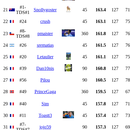
#1-
21
Snollygoster
45
163.4
127
71
TDS#1
22
#24
crush
45
163.1
127
75
#8-
23
pmaister
360
161.8
127
76
TDS#8
24
#26
srematias
45
161.5
127
76
25
#20
Letaulier
45
161.1
127
75
26
#39
Dan10nis
90
160.8
127
77
27
#56
Pilou
90
160.5
127
78
28
#49
PrinceGaga
360
159.5
127
67
29
#40
Sim
45
157.8
127
71
30
#11
Toastt3
45
157.4
127
73
#7-
31
jojo59
90
157.3
127
69
TDS#7