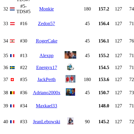
#5-
32
Monkie
180
157.2
127
74
TDS#5
33
#16
Zedon57
45
156.4
127
71
34
#30
RogerCake
45
156.1
127
76
35
#13
Alexpp
45
155.2
127
71
36
#22
Energyx17
154.5
127
71
37
#35
JackPerth
180
153.6
127
72
38
#36
Adriano2000x
45
150.7
127
73
39
#34
Maxkael33
148.0
127
71
40
#33
JeanLebowski
90
145.2
127
72