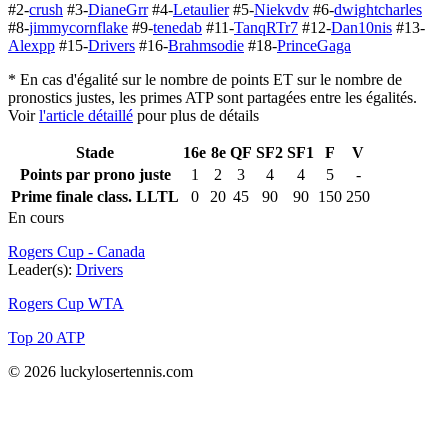
#2-
crush
#3-
DianeGrr
#4-
Letaulier
#5-
Niekvdv
#6-
dwightcharles
#8-
jimmycornflake
#9-
tenedab
#11-
TanqRTr7
#12-
Dan10nis
#13-
Alexpp
#15-
Drivers
#16-
Brahmsodie
#18-
PrinceGaga
* En cas d'égalité sur le nombre de points ET sur le nombre de
pronostics justes, les primes ATP sont partagées entre les égalités.
Voir
l'article détaillé
pour plus de détails
Stade
16e
8e
QF
SF2
SF1
F
V
Points par prono juste
1
2
3
4
4
5
-
Prime finale class. LLTL
0
20
45
90
90
150
250
En cours
Rogers Cup - Canada
Leader(s):
Drivers
Rogers Cup WTA
Top 20 ATP
© 2026 luckylosertennis.com