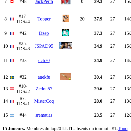
7
#48
JackPerth
0
39.3
27
15/
#17-
8
Topper
20
37.9
27
14/
TDS#4
9
#42
Dzep
37.3
27
15/
#25-
10
JSPAD95
34.9
27
15/
TDS#8
11
#33
dcb70
34.9
27
14/
12
#32
anekfu
30.4
27
15/
#10-
13
Zedon57
29.6
27
13/
TDS#2
#7-
14
MisterCoq
28.0
27
13/
TDS#1
15
#44
srematias
23.5
27
12/
15 Joueurs.
Membres du top20 LLTL absents du tournoi : #1-
Tono