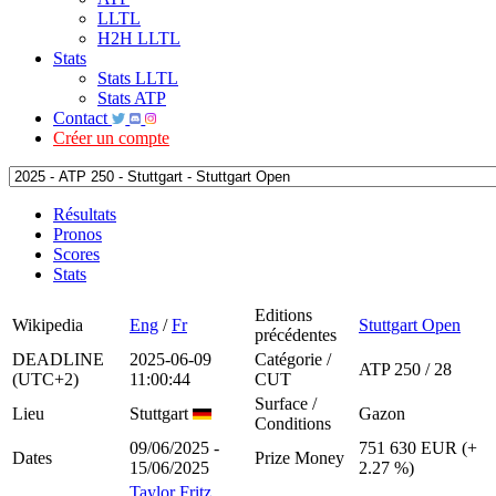
LLTL
H2H LLTL
Stats
Stats LLTL
Stats ATP
Contact
Créer un compte
Résultats
Pronos
Scores
Stats
Editions
Wikipedia
Eng
/
Fr
Stuttgart Open
précédentes
DEADLINE
2025-06-09
Catégorie /
ATP 250 / 28
(UTC+2)
11:00:44
CUT
Surface /
Lieu
Stuttgart
Gazon
Conditions
09/06/2025 -
751 630 EUR (+
Dates
Prize Money
15/06/2025
2.27 %)
Taylor Fritz