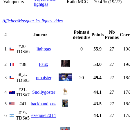
Vainqueurs
Ratio MCG
70.4 % (19/27)
lightgas
Afficher/Masquer les lignes vides
Points à
Nb
#
Joueur
Points
Corr
défendre
Pronos
#20-
1
lightgas
0
55.9
27
19/
TDS#6
2
#38
Faux
53.0
27
19/
#14-
3
pmaister
20
49.4
27
18/
TDS#3
#21-
4
Snollygoster
44.1
27
17/
TDS#7
5
#41
backhandpass
43.5
27
18/
#19-
6
ezequiel2014
43.1
27
17/
TDS#5