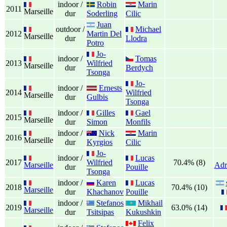
indoor /
Robin
Marin
2011
Marseille
dur
Soderling
Cilic
Juan
outdoor /
Michael
2012
Martin Del
Marseille
dur
Llodra
Potro
Jo-
indoor /
Tomas
2013
Wilfried
Marseille
dur
Berdych
Tsonga
Jo-
indoor /
Ernests
2014
Wilfried
Marseille
dur
Gulbis
Tsonga
indoor /
Gilles
Gael
2015
Marseille
dur
Simon
Monfils
indoor /
Nick
Marin
2016
Marseille
dur
Kyrgios
Cilic
Jo-
indoor /
Lucas
2017
Wilfried
70.4% (8)
Marseille
Adr
dur
Pouille
Tsonga
indoor /
Karen
Lucas
2018
70.4% (10)
Marseille
dur
Khachanov
Pouille
indoor /
Stefanos
Mikhail
2019
63.0% (14)
Marseille
dur
Tsitsipas
Kukushkin
Felix