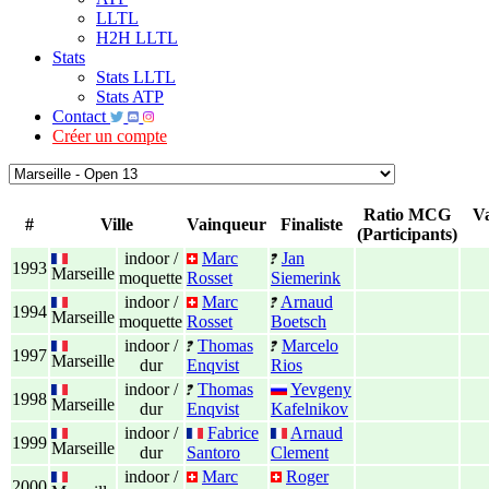
LLTL
H2H LLTL
Stats
Stats LLTL
Stats ATP
Contact
Créer un compte
Ratio MCG
V
#
Ville
Vainqueur
Finaliste
(Participants)
indoor /
Marc
Jan
1993
Marseille
moquette
Rosset
Siemerink
indoor /
Marc
Arnaud
1994
Marseille
moquette
Rosset
Boetsch
indoor /
Thomas
Marcelo
1997
Marseille
dur
Enqvist
Rios
indoor /
Thomas
Yevgeny
1998
Marseille
dur
Enqvist
Kafelnikov
indoor /
Fabrice
Arnaud
1999
Marseille
dur
Santoro
Clement
indoor /
Marc
Roger
2000