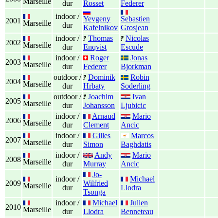
Marseille
dur
Rosset
Federer
indoor /
Yevgeny
Sebastien
2001
Marseille
dur
Kafelnikov
Grosjean
indoor /
Thomas
Nicolas
2002
Marseille
dur
Enqvist
Escude
indoor /
Roger
Jonas
2003
Marseille
dur
Federer
Bjorkman
outdoor /
Dominik
Robin
2004
Marseille
dur
Hrbaty
Soderling
outdoor /
Joachim
Ivan
2005
Marseille
dur
Johansson
Ljubicic
indoor /
Arnaud
Mario
2006
Marseille
dur
Clement
Ancic
indoor /
Gilles
Marcos
2007
Marseille
dur
Simon
Baghdatis
indoor /
Andy
Mario
2008
Marseille
dur
Murray
Ancic
Jo-
indoor /
Michael
2009
Wilfried
Marseille
dur
Llodra
Tsonga
indoor /
Michael
Julien
2010
Marseille
dur
Llodra
Benneteau