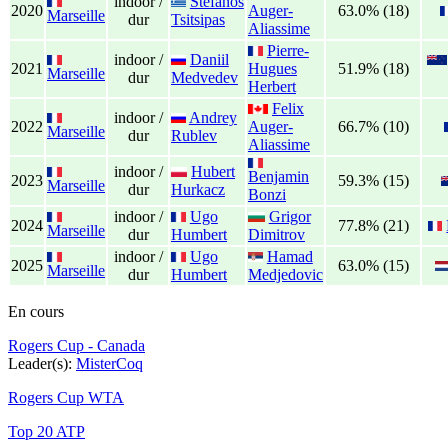
indoor /
Stefanos
2020
Auger-
63.0% (18)
Marseille
dur
Tsitsipas
Aliassime
Pierre-
indoor /
Daniil
2021
Hugues
51.9% (18)
Marseille
dur
Medvedev
Herbert
Felix
indoor /
Andrey
2022
Auger-
66.7% (10)
Marseille
dur
Rublev
Aliassime
indoor /
Hubert
Benjamin
2023
59.3% (15)
Marseille
dur
Hurkacz
Bonzi
indoor /
Ugo
Grigor
2024
77.8% (21)
Marseille
dur
Humbert
Dimitrov
indoor /
Ugo
Hamad
2025
63.0% (15)
Marseille
dur
Humbert
Medjedovic
En cours
Rogers Cup - Canada
Leader(s):
MisterCoq
Rogers Cup WTA
Top 20 ATP