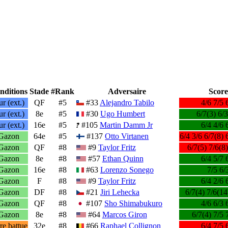
nditions
Stade
#Rank
Adversaire
Score
r (ext.)
QF
#5
#33
Alejandro Tabilo
4/6 7/5 
r (ext.)
8e
#5
#30
Ugo Humbert
6/7(3) 6/3
r (ext.)
16e
#5
#105
Martin Damm Jr
6/4 4/6 
Gazon
64e
#5
#137
Otto Virtanen
6/4 3/6 6/7(8) 
Gazon
QF
#8
#9
Taylor Fritz
6/7(5) 7/6(8)
Gazon
8e
#8
#57
Ethan Quinn
6/4 5/7 
Gazon
16e
#8
#63
Lorenzo Sonego
7/5 6/
Gazon
F
#8
#9
Taylor Fritz
6/4 2/6 
Gazon
DF
#8
#21
Jiri Lehecka
6/7(4) 7/6(14
Gazon
QF
#8
#107
Sho Shimabukuro
4/6 6/3 
Gazon
8e
#8
#64
Marcos Giron
6/7(4) 7/5 
re battue
32e
#8
#66
Raphael Collignon
6/4 7/5 