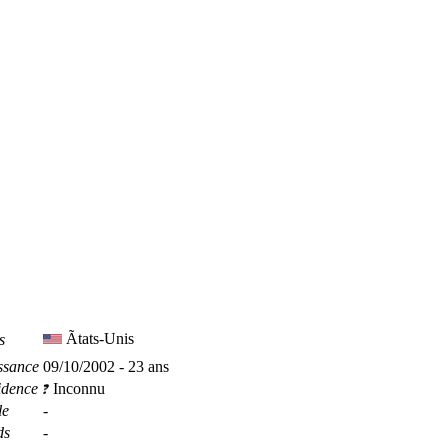
Ãtats-Unis
s
ssance
09/10/2002 - 23 ans
idence
Inconnu
le
-
ds
-