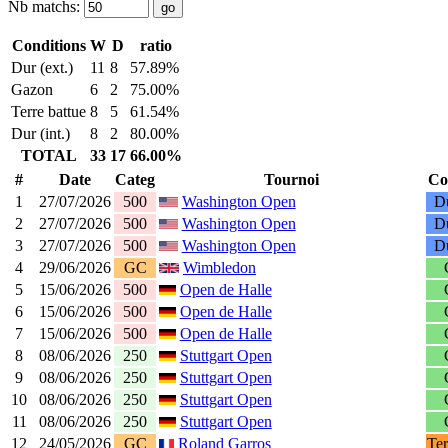
Nb matchs:
Conditions
W
D
ratio
Dur (ext.)
11
8
57.89%
Gazon
6
2
75.00%
Terre battue
8
5
61.54%
Dur (int.)
8
2
80.00%
TOTAL
33
17
66.00%
#
Date
Categ
Tournoi
Co
1
27/07/2026
500
Washington Open
Du
2
27/07/2026
500
Washington Open
Du
3
27/07/2026
500
Washington Open
Du
4
29/06/2026
GC
Wimbledon
5
15/06/2026
500
Open de Halle
6
15/06/2026
500
Open de Halle
7
15/06/2026
500
Open de Halle
8
08/06/2026
250
Stuttgart Open
9
08/06/2026
250
Stuttgart Open
10
08/06/2026
250
Stuttgart Open
11
08/06/2026
250
Stuttgart Open
12
24/05/2026
GC
Roland Garros
Ter