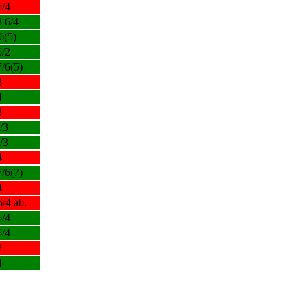
6/4
3 6/4
6(5)
6/2
7/6(5)
3
4
3
/3
/3
4
7/6(7)
4
6/4 ab.
6/4
6/4
2
4