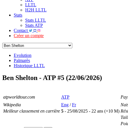
LLTL
H2H LLTL
Stats
Stats LLTL
Stats ATP
Contact
Créer un compte
Evolution
Palmarès
Historique LLTL
Ben Shelton - ATP #5 (22/06/2026)
atpworldtour.com
ATP
Pay
Wikipedia
Eng
/
Fr
Nai
Meilleur classement en carrière
5
- 25/08/2025 - 22 ans (+10 M)
Rés
Tail
Poi