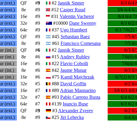
r (ext.)
QF
#
9
#2
Jannik Sinner
6/3 6/4 
r (ext.)
8e
#9
#12
Casper Ruud
3/6 6/4 6/
r (ext.)
16e
#9
#31
Valentin Vacherot
6/4 6/4 7/
r (ext.)
32e
#9
#10000
Dane Sweeny
6/3 6/2 
r (ext.)
64e
#9
#37
Ugo Humbert
6/3 7/6(2) 
r (ext.)
QF
#9
#45
Sebastian Baez
7/5 6/
r (ext.)
8e
#9
#61
Francisco Comesana
7/5 6/
r (int.)
QF
#
6
#2
Jannik Sinner
6/3 6/
r (int.)
8e
#6
#15
Andrey Rublev
7/6(6) 6
r (int.)
16e
#6
#22
Flavio Cobolli
7/6(4) 6
r (int.)
8e
#6
#42
Jaume Munar
6/3 6/
r (int.)
16e
#6
#75
Kamil Majchrzak
6/7(2) 6/3 
r (ext.)
32e
#5
#88
David Goffin
6/2 6/
r (ext.)
16e
#7
#89
Adrian Mannarino
3/6 6/3 4/6 
r (ext.)
32e
#7
#93
Pablo Carreno Busta
6/4 6/2 
r (ext.)
64e
#7
#139
Igancio Buse
6/3 6/2 
r (ext.)
QF
#
9
#3
Alexander Zverev
6/2 6/
r (ext.)
8e
#9
#25
Jiri Lehecka
6/4 6/