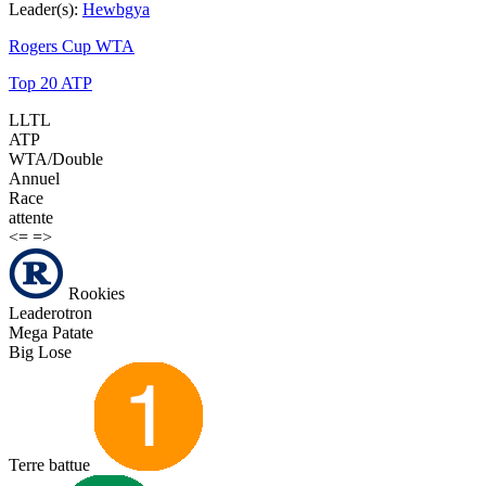
Leader(s):
Hewbgya
Rogers Cup WTA
Top 20 ATP
LLTL
ATP
WTA/Double
Annuel
Race
attente
<=
=>
Rookies
Leaderotron
Mega Patate
Big Lose
Terre battue