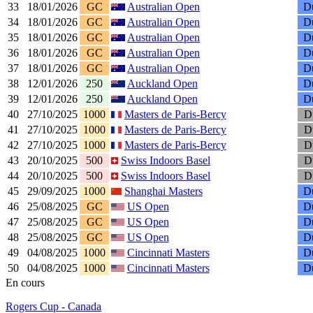
33
18/01/2026
GC
Australian Open
Du
34
18/01/2026
GC
Australian Open
Du
35
18/01/2026
GC
Australian Open
Du
36
18/01/2026
GC
Australian Open
Du
37
18/01/2026
GC
Australian Open
Du
38
12/01/2026
250
Auckland Open
Du
39
12/01/2026
250
Auckland Open
Du
40
27/10/2025
1000
Masters de Paris-Bercy
Du
41
27/10/2025
1000
Masters de Paris-Bercy
Du
42
27/10/2025
1000
Masters de Paris-Bercy
Du
43
20/10/2025
500
Swiss Indoors Basel
Du
44
20/10/2025
500
Swiss Indoors Basel
Du
45
29/09/2025
1000
Shanghai Masters
Du
46
25/08/2025
GC
US Open
Du
47
25/08/2025
GC
US Open
Du
48
25/08/2025
GC
US Open
Du
49
04/08/2025
1000
Cincinnati Masters
Du
50
04/08/2025
1000
Cincinnati Masters
Du
En cours
Rogers Cup - Canada