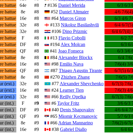
re battue
64e
#8
#136
Daniel Merida
6/3 6/3 
re battue
8e
#8
#52
Daniel Altmaier
4/6 7/6(4)
re battue
16e
#8
#64
Marcos Giron
6/3 4/6 7/
re battue
32e
#8
#133
Nikoloz Basilashvili
6/4 6/7(5)
re battue
32e
#8
#106
Dino Prizmic
6/4 6/7(4) 
re battue
F
#8
#13
Flavio Cobolli
6/2 7/
re battue
DF
#8
#194
Alex Molcan
6/3 6/
re battue
QF
#8
#41
Joao Fonseca
6/3 3/6 
re battue
8e
#8
#84
Alexander Blockx
6/4 7/6(
re battue
16e
#8
#98
Emilio Nava
7/6(4) 3/6
re battue
QF
#8
#87
Thiago Agustin Tirante
6/7(5) 6/3
re battue
8e
#8
#270
Zhizhen Zhang
7/6(5) 7/
r (ext.)
32e
#8
#77
Alexander Shevchenko
6/7(3) 7/6(
r (ext.)
16e
#8
#24
Learner Tien
7/6(3) 4/6
r (ext.)
32e
#8
#66
Reilly Opelka
6/7(3) 7/6(
r (int.)
F
#
9
#6
Taylor Fritz
3/6 6/3 
r (int.)
DF
#9
#40
Denis Shapovalov
4/6 6/4 7/
r (int.)
QF
#9
#65
Miomir Kecmanovic
5/7 6/3 
r (int.)
8e
#9
#66
Adrian Mannarino
7/6(2) 6/7(
r (int.)
16e
#9
#38
Gabriel Diallo
6/4 6/