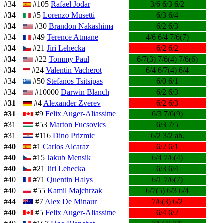
#34
#105
Rafael Jodar
3/6 6/3 6/2
#
34
#5
Lorenzo Musetti
6/3 6/4
#
34
#30
Brandon Nakashima
6/2 6/3
#34
#49
Terence Atmane
4/6 6/4 7/6(7)
#
34
#21
Jiri Lehecka
6/2 6/2
#
34
#22
Tommy Paul
6/7(3) 7/6(4) 7/6(6)
#
34
#24
Valentin Vacherot
6/4 6/7(4) 6/4
#34
#50
Stefanos Tsitsipas
6/0 6/1
#34
#10000
Darwin Blanch
6/2 6/3
#
31
#4
Alexander Zverev
6/2 6/3
#
31
#9
Felix Auger-Aliassime
6/3 7/6(9)
#31
#53
Marton Fucsovics
6/3 7/5
#31
#116
Dino Prizmic
6/2 3/2 ab.
#
40
#1
Carlos Alcaraz
6/2 6/1
#
40
#15
Jakub Mensik
6/4 7/6(4)
#
40
#21
Jiri Lehecka
6/3 6/4
#40
#71
Quentin Halys
6/1 7/6(7)
#40
#55
Kamil Majchrzak
6/7(5) 6/3 6/4
#
44
#7
Alex De Minaur
7/6(3) 6/2
#
40
#5
Felix Auger-Aliassime
6/4 6/2