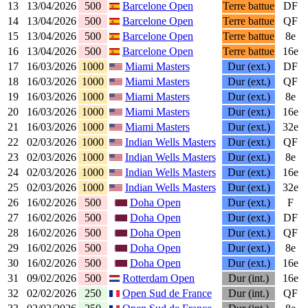
13
13/04/2026
500
Barcelone Open
Terre battue
DF
14
13/04/2026
500
Barcelone Open
Terre battue
QF
15
13/04/2026
500
Barcelone Open
Terre battue
8e
16
13/04/2026
500
Barcelone Open
Terre battue
16e
17
16/03/2026
1000
Miami Masters
Dur (ext.)
DF
18
16/03/2026
1000
Miami Masters
Dur (ext.)
QF
19
16/03/2026
1000
Miami Masters
Dur (ext.)
8e
20
16/03/2026
1000
Miami Masters
Dur (ext.)
16e
21
16/03/2026
1000
Miami Masters
Dur (ext.)
32e
22
02/03/2026
1000
Indian Wells Masters
Dur (ext.)
QF
23
02/03/2026
1000
Indian Wells Masters
Dur (ext.)
8e
24
02/03/2026
1000
Indian Wells Masters
Dur (ext.)
16e
25
02/03/2026
1000
Indian Wells Masters
Dur (ext.)
32e
26
16/02/2026
500
Doha Open
Dur (ext.)
F
27
16/02/2026
500
Doha Open
Dur (ext.)
DF
28
16/02/2026
500
Doha Open
Dur (ext.)
QF
29
16/02/2026
500
Doha Open
Dur (ext.)
8e
30
16/02/2026
500
Doha Open
Dur (ext.)
16e
31
09/02/2026
500
Rotterdam Open
Dur (int.)
16e
32
02/02/2026
250
Open Sud de France
Dur (int.)
QF