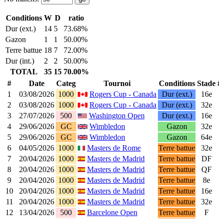
Conditions
W
D
ratio
Dur (ext.)
14
5
73.68%
Gazon
1
1
50.00%
Terre battue
18
7
72.00%
Dur (int.)
2
2
50.00%
TOTAL
35
15
70.00%
#
Date
Categ
Tournoi
Conditions
Stade
1
03/08/2026
1000
Rogers Cup - Canada
Dur (ext.)
16e
2
03/08/2026
1000
Rogers Cup - Canada
Dur (ext.)
32e
3
27/07/2026
500
Washington Open
Dur (ext.)
16e
4
29/06/2026
GC
Wimbledon
Gazon
32e
5
29/06/2026
GC
Wimbledon
Gazon
64e
6
04/05/2026
1000
Masters de Rome
Terre battue
32e
7
20/04/2026
1000
Masters de Madrid
Terre battue
DF
8
20/04/2026
1000
Masters de Madrid
Terre battue
QF
9
20/04/2026
1000
Masters de Madrid
Terre battue
8e
10
20/04/2026
1000
Masters de Madrid
Terre battue
16e
11
20/04/2026
1000
Masters de Madrid
Terre battue
32e
12
13/04/2026
500
Barcelone Open
Terre battue
F