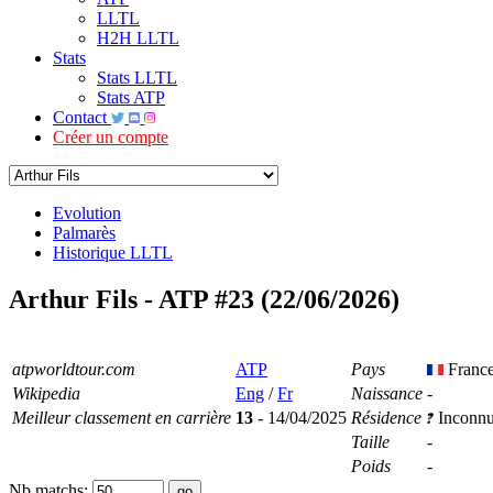
LLTL
H2H LLTL
Stats
Stats LLTL
Stats ATP
Contact
Créer un compte
Evolution
Palmarès
Historique LLTL
Arthur Fils - ATP #23 (22/06/2026)
atpworldtour.com
ATP
Pays
Franc
Wikipedia
Eng
/
Fr
Naissance
-
Meilleur classement en carrière
13
- 14/04/2025
Résidence
Inconn
Taille
-
Poids
-
Nb matchs: