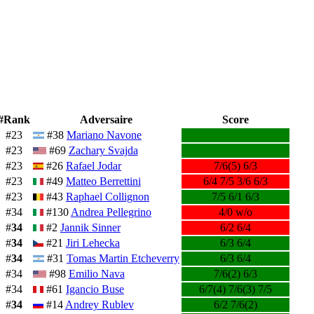
#Rank
Adversaire
Score
#23
#38
Mariano Navone
#23
#69
Zachary Svajda
#23
#26
Rafael Jodar
7/6(5) 6/3
#23
#49
Matteo Berrettini
6/4 7/5 3/6 6/3
#23
#43
Raphael Collignon
7/5 6/1 6/3
#34
#130
Andrea Pellegrino
4/0 w/o
#
34
#2
Jannik Sinner
6/2 6/4
#
34
#21
Jiri Lehecka
6/3 6/4
#
34
#31
Tomas Martin Etcheverry
6/3 6/4
#34
#98
Emilio Nava
7/6(2) 6/3
#34
#61
Igancio Buse
6/7(4) 7/6(3) 7/5
#
34
#14
Andrey Rublev
6/2 7/6(2)