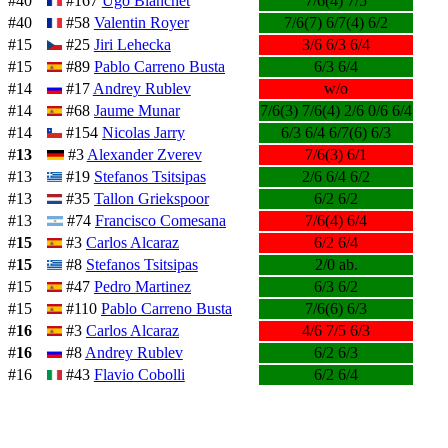
#40
#167
Ugo Blanchet
7/6(4) 7/5
#40
#58
Valentin Royer
7/6(7) 6/7(4) 6/2
#15
#25
Jiri Lehecka
3/6 6/3 6/4
#15
#89
Pablo Carreno Busta
6/3 6/4
#14
#17
Andrey Rublev
w/o
#14
#68
Jaume Munar
7/6(3) 7/6(4) 2/6 0/6 6/4
#14
#154
Nicolas Jarry
6/3 6/4 6/7(6) 6/3
#
13
#3
Alexander Zverev
7/6(3) 6/1
#13
#19
Stefanos Tsitsipas
2/6 6/4 6/2
#13
#35
Tallon Griekspoor
6/2 6/2
#13
#74
Francisco Comesana
7/6(4) 6/4
#
15
#3
Carlos Alcaraz
6/2 6/4
#
15
#8
Stefanos Tsitsipas
2/0 ab.
#15
#47
Pedro Martinez
6/3 6/2
#15
#110
Pablo Carreno Busta
7/6(6) 6/3
#
16
#3
Carlos Alcaraz
4/6 7/5 6/3
#
16
#8
Andrey Rublev
6/2 6/3
#16
#43
Flavio Cobolli
6/2 6/4