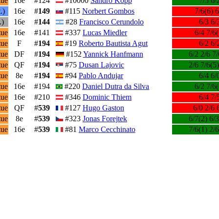
tue
16e
#124
#10000
Sandro Kopp
7/5 6/
.)
16e
#
149
#115
Norbert Gombos
7/6(6) 6
.)
16e
#
144
#28
Francisco Cerundolo
6/3 6/
tue
16e
#141
#337
Lucas Miedler
6/4 7/6(
tue
F
#
194
#19
Roberto Bautista Agut
6/2 6/
tue
DF
#
194
#152
Yannick Hanfmann
6/2 2/6 7/
tue
QF
#
194
#75
Dusan Lajovic
2/6 7/6(5)
tue
8e
#
194
#94
Pablo Andujar
6/4 6/
tue
16e
#194
#220
Daniel Dutra da Silva
6/2 7/6(
tue
16e
#210
#346
Dominic Thiem
6/4 7/
tue
QF
#
539
#127
Hugo Gaston
6/0 2/6 
tue
8e
#
539
#323
Jonas Forejtek
6/7(2) 6/3
tue
16e
#
539
#81
Marco Cecchinato
7/6(1) 2/6