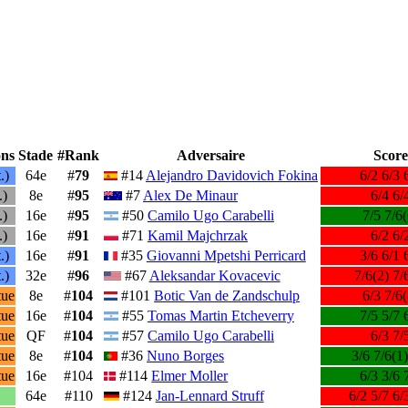
ons
Stade
#Rank
Adversaire
Score
.)
64e
#
79
#14
Alejandro Davidovich Fokina
6/2 6/3 
.)
8e
#
95
#7
Alex De Minaur
6/4 6/
.)
16e
#
95
#50
Camilo Ugo Carabelli
7/5 7/6(
.)
16e
#
91
#71
Kamil Majchrzak
6/2 6/
.)
16e
#
91
#35
Giovanni Mpetshi Perricard
3/6 6/1 
.)
32e
#
96
#67
Aleksandar Kovacevic
7/6(2) 7/
tue
8e
#
104
#101
Botic Van de Zandschulp
6/3 7/6(
tue
16e
#
104
#55
Tomas Martin Etcheverry
7/5 5/7 
tue
QF
#
104
#57
Camilo Ugo Carabelli
6/3 7/
tue
8e
#
104
#36
Nuno Borges
3/6 7/6(1)
tue
16e
#104
#114
Elmer Moller
6/3 3/6 
64e
#110
#124
Jan-Lennard Struff
6/2 5/7 6/