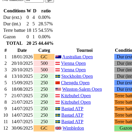
Conditions
W
D
ratio
Dur (ext.)
0
4
0.00%
Dur (int.)
2
5
28.57%
Terre battue
18
15
54.55%
Gazon
0
1
0.00%
TOTAL
20
25
44.44%
#
Date
Categ
Tournoi
Conditi
1
18/01/2026
GC
Australian Open
Dur (ext
2
20/10/2025
500
Vienna Open
Dur (int
3
20/10/2025
500
Vienna Open
Dur (int
4
13/10/2025
250
Stockholm Open
Dur (int
5
15/09/2025
250
Chengdu Open
Dur (ext
6
18/08/2025
250
Winston-Salem Open
Dur (ext
7
21/07/2025
250
Kitzbuhel Open
Terre bat
8
21/07/2025
250
Kitzbuhel Open
Terre bat
9
14/07/2025
250
Bastad ATP
Terre bat
10
14/07/2025
250
Bastad ATP
Terre bat
11
14/07/2025
250
Bastad ATP
Terre bat
12
30/06/2025
GC
Wimbledon
Gazon