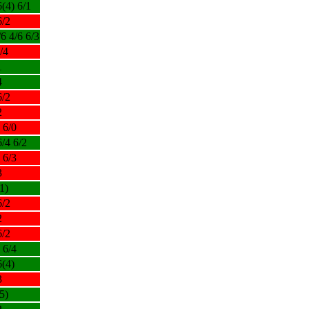
6(4) 6/1
6/2
/6 4/6 6/3
/4
1
4
6/2
2
 6/0
6/4 6/2
 6/3
3
1)
6/2
2
6/2
 6/4
6(4)
3
5)