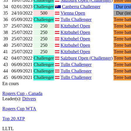
33
10/07/2023
Challenger
Salzburg Open (Challenger)
Terre bat
34
02/01/2023
Challenger
Canberra Challenger
Dur (ext
35
24/10/2022
500
Vienna Open
Dur (int
36
05/09/2022
Challenger
Tulln Challenger
Terre bat
37
25/07/2022
250
Kitzbuhel Open
Terre bat
38
25/07/2022
250
Kitzbuhel Open
Terre bat
39
25/07/2022
250
Kitzbuhel Open
Terre bat
40
25/07/2022
250
Kitzbuhel Open
Terre bat
41
25/07/2022
250
Kitzbuhel Open
Terre bat
42
04/07/2022
Challenger
Salzburg Open (Challenger)
Terre bat
43
06/09/2021
Challenger
Tulln Challenger
Terre bat
44
06/09/2021
Challenger
Tulln Challenger
Terre bat
45
06/09/2021
Challenger
Tulln Challenger
Terre bat
En cours
Rogers Cup - Canada
Leader(s):
Drivers
Rogers Cup WTA
Top 20 ATP
LLTL