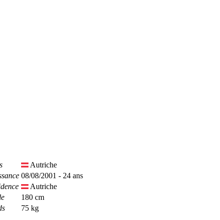
s
Autriche
ssance
08/08/2001 - 24 ans
idence
Autriche
le
180 cm
ds
75 kg