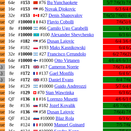
tue
64e
#
153
#76
Bu Yunchaokete
5/7 7/6(3) 7/
tue
16e
#
153
#6
Novak Djokovic
6/3 6/4 
tue
32e
#
153
#27
Denis Shapovalov
7/6(5) 7/6(6) 4
tue
QF
#
10000
#43
Flavio Cobolli
7/6(5) 6
tue
8e
#
10000
#66
Camilo Ugo Carabelli
6/3 6/
tue
16e
#
10000
#100
Alexander Shevchenko
6/3 6/
tue
16e
#
182
#56
Dusan Lajovic
6/4 3/6 
tue
16e
#182
#193
Maks Kasnikowski
6/4 6/
tue
32e
#
10000
#27
Francisco Cerundolo
6/2 7/6(2)
tue
64e
#
10000
#10000
Otto Virtanen
4/6 4/6 6/3 
.)
16e
#
171
#17
Cameron Norrie
7/6(7) 4/6
.)
8e
#
172
#137
Gael Monfils
6/4 6/
.)
16e
#
172
#33
Daniel Evans
6/4 7/6(
tue
16e
#129
#10000
Guido Andreozzi
5/7 6/4 
tue
16e
#
129
#70
Stan Wawrinka
6/3 6/
tue
QF
#
136
#16
Lorenzo Musetti
4/6 6/1 
tue
8e
#136
#182
Jozef Kovalik
4/6 7/6(6)
tue
16e
#
136
#58
Dusan Lajovic
7/6(4) 7/
tue
QF
#124
#10000
Blaz Rola
6/3 6/
tue
8e
#124
#10000
Manuel Guinard
7/5 7/6(