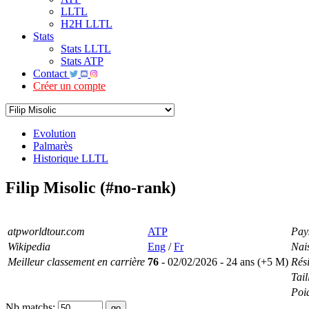
LLTL
H2H LLTL
Stats
Stats LLTL
Stats ATP
Contact
Créer un compte
Evolution
Palmarès
Historique LLTL
Filip Misolic (#no-rank)
atpworldtour.com
ATP
Pay
Wikipedia
Eng
/
Fr
Nai
Meilleur classement en carrière
76
- 02/02/2026 - 24 ans (+5 M)
Rés
Tail
Poi
Nb matchs: