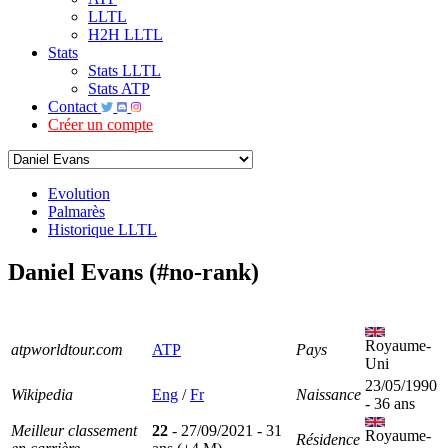
LLTL
H2H LLTL
Stats
Stats LLTL
Stats ATP
Contact
Créer un compte
Evolution
Palmarès
Historique LLTL
Daniel Evans (#no-rank)
Royaume-
atpworldtour.com
ATP
Pays
Uni
23/05/1990
Wikipedia
Eng
/
Fr
Naissance
- 36 ans
Meilleur classement
22
- 27/09/2021 - 31
Royaume-
Résidence