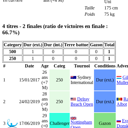
en carrière
ans (+4 M)
Uni
Taille
175 cm
Poids
75 kg
4 titres - 2 finales (ratio de victoires en finale :
66.7%)
Category
Dur (ext.)
Dur (int.)
Terre battue
Gazon
Total
500
1
0
0
0
1
250
1
0
0
0
1
#
Date
Age
Categ
Tournoi
Conditions
Adver
26
ans
Sydney
Gil
1
15/01/2017
250
Dur (ext.)
(+7
International
Mulle
M)
28
ans
Delray
R
2
24/02/2019
250
Dur (ext.)
(+9
Beach Open
Albot
M)
29
ans
Ev
Nottingham
3
17/06/2019
Challenger
Gazon
(+0
Dons
Open