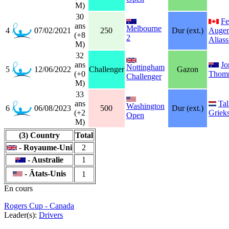
M)
30
Fe
ans
Melbourne
4
07/02/2021
250
Dur (ext.)
Auger
(+8
2
Alias
M)
32
ans
Jo
Nottingham
5
12/06/2022
Challenger
Gazon
(+0
Thom
Challenger
M)
33
ans
Tal
Washington
6
06/08/2023
500
Dur (ext.)
(+2
Griek
Open
M)
(3) Country
Total
- Royaume-Uni
2
- Australie
1
- Ãtats-Unis
1
En cours
Rogers Cup - Canada
Leader(s):
Drivers