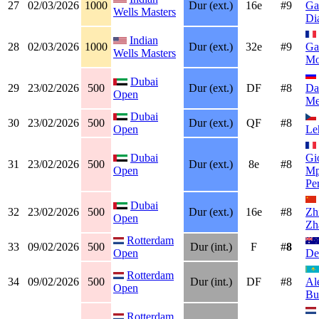
27
02/03/2026
1000
Dur (ext.)
16e
#9
Ga
Wells Masters
Di
Indian
28
02/03/2026
1000
Dur (ext.)
32e
#9
Ga
Wells Masters
Mo
Dubai
29
23/02/2026
500
Dur (ext.)
DF
#8
Da
Open
Me
Dubai
30
23/02/2026
500
Dur (ext.)
QF
#8
Open
Le
Dubai
Gi
31
23/02/2026
500
Dur (ext.)
8e
#8
Open
Mp
Per
Dubai
32
23/02/2026
500
Dur (ext.)
16e
#8
Zh
Open
Zh
Rotterdam
33
09/02/2026
500
Dur (int.)
F
#
8
Open
De
Rotterdam
34
09/02/2026
500
Dur (int.)
DF
#8
Al
Open
Bu
Rotterdam