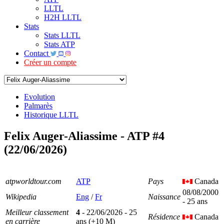
LLTL
H2H LLTL
Stats
Stats LLTL
Stats ATP
Contact
Créer un compte
Evolution
Palmarès
Historique LLTL
Felix Auger-Aliassime - ATP #4
(22/06/2026)
atpworldtour.com
ATP
Pays
Canada
08/08/2000
Wikipedia
Eng
/
Fr
Naissance
- 25 ans
Meilleur classement
4
- 22/06/2026 - 25
Résidence
Canada
en carrière
ans (+10 M)