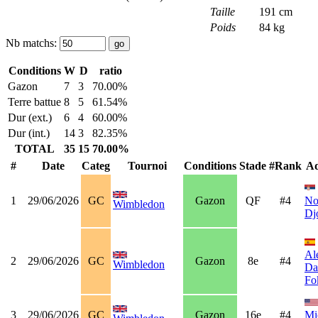
Taille
191 cm
Poids
84 kg
Nb matchs:
Conditions
W
D
ratio
Gazon
7
3
70.00%
Terre battue
8
5
61.54%
Dur (ext.)
6
4
60.00%
Dur (int.)
14
3
82.35%
TOTAL
35
15
70.00%
#
Date
Categ
Tournoi
Conditions
Stade
#Rank
Ad
1
29/06/2026
GC
Gazon
QF
#4
No
Wimbledon
Dj
Al
2
29/06/2026
GC
Gazon
8e
#4
Wimbledon
Da
Fo
3
29/06/2026
GC
Gazon
16e
#4
Mi