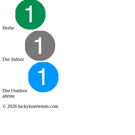
Herbe
Dur Indoor
Dur Outdoor
attente
© 2026 luckylosertennis.com