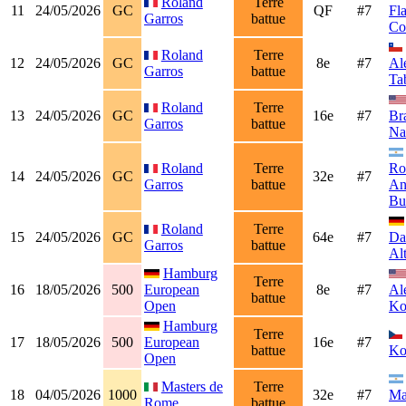
Roland
Terre
11
24/05/2026
GC
QF
#7
Fl
Garros
battue
Co
Roland
Terre
12
24/05/2026
GC
8e
#7
Al
Garros
battue
Ta
Roland
Terre
13
24/05/2026
GC
16e
#7
Br
Garros
battue
Na
Roland
Terre
Ro
14
24/05/2026
GC
32e
#7
Garros
battue
An
Bu
Roland
Terre
15
24/05/2026
GC
64e
#7
Da
Garros
battue
Al
Hamburg
Terre
16
18/05/2026
500
European
8e
#7
Al
battue
Open
Ko
Hamburg
Terre
17
18/05/2026
500
European
16e
#7
battue
Ko
Open
Masters de
Terre
18
04/05/2026
1000
32e
#7
Ma
Rome
battue