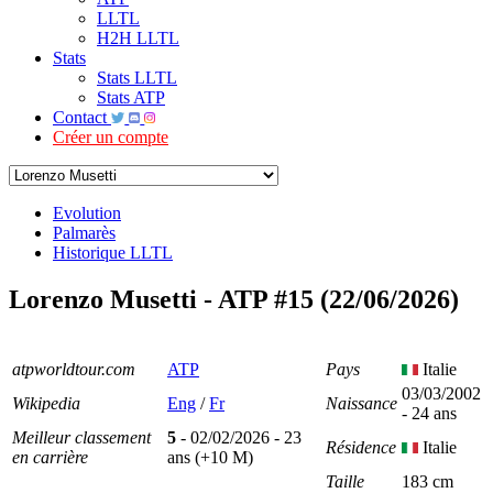
LLTL
H2H LLTL
Stats
Stats LLTL
Stats ATP
Contact
Créer un compte
Evolution
Palmarès
Historique LLTL
Lorenzo Musetti - ATP #15 (22/06/2026)
atpworldtour.com
ATP
Pays
Italie
03/03/2002
Wikipedia
Eng
/
Fr
Naissance
- 24 ans
Meilleur classement
5
- 02/02/2026 - 23
Résidence
Italie
en carrière
ans (+10 M)
Taille
183 cm