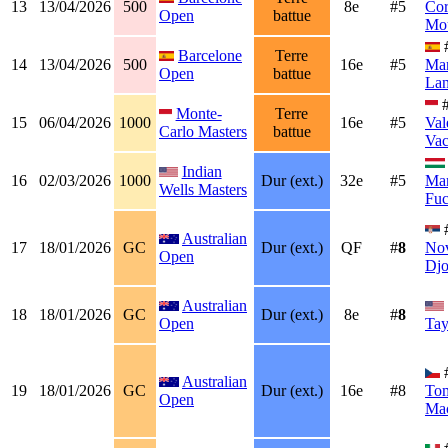
13
13/04/2026
500
8e
#5
Cor
Open
battue
Mou
Barcelone
Terre
14
13/04/2026
500
16e
#5
Mar
Open
battue
Lan
#
Monte-
Terre
15
06/04/2026
1000
16e
#5
Val
Carlo Masters
battue
Vac
Indian
16
02/03/2026
1000
Dur (ext.)
32e
#5
Mar
Wells Masters
Fuc
Australian
17
18/01/2026
GC
Dur (ext.)
QF
#
8
No
Open
Djo
Australian
18
18/01/2026
GC
Dur (ext.)
8e
#
8
Open
Tay
Australian
19
18/01/2026
GC
Dur (ext.)
16e
#8
To
Open
Ma