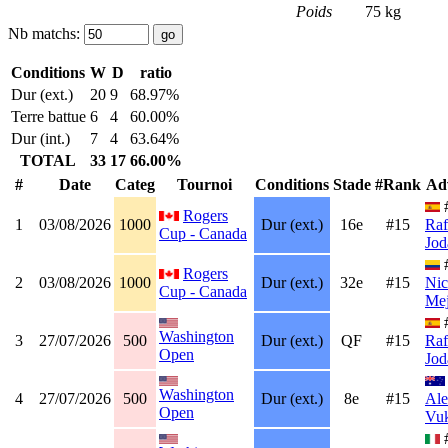
Poids
75 kg
Nb matchs:
Conditions
W
D
ratio
Dur (ext.)
20
9
68.97%
Terre battue
6
4
60.00%
Dur (int.)
7
4
63.64%
TOTAL
33
17
66.00%
#
Date
Categ
Tournoi
Conditions
Stade
#Rank
Ad
Rogers
1
03/08/2026
1000
Dur (ext.)
16e
#15
Raf
Cup - Canada
Jod
Rogers
2
03/08/2026
1000
Dur (ext.)
32e
#15
Nic
Cup - Canada
Mej
Washington
3
27/07/2026
500
Dur (ext.)
QF
#15
Raf
Open
Jod
Washington
4
27/07/2026
500
Dur (ext.)
8e
#15
Ale
Open
Vuk