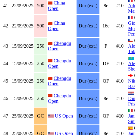
China
41
22/09/2025
500
Dur (ext.)
8e
#10
Adr
Open
Man
China
Gio
42
22/09/2025
500
Dur (ext.)
16e
#10
Open
Mpe
Per
Chengdu
43
15/09/2025
250
Dur (ext.)
F
#10
Ale
Open
Tab
Chengdu
44
15/09/2025
250
Dur (ext.)
DF
#10
Ale
Open
Sh
Chengdu
45
15/09/2025
250
Dur (ext.)
QF
#10
Nik
Open
Bas
Chengdu
46
15/09/2025
250
Dur (ext.)
8e
#10
Di
Open
Pri
47
25/08/2025
GC
US Open
Dur (ext.)
QF
#
10
Jan
Sin
48
25/08/2025
GC
US Open
Dur (ext.)
8e
#10
Ja