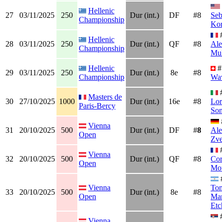
Hellenic
27
03/11/2025
250
Dur (int.)
DF
#8
Seb
Championship
Ko
Hellenic
28
03/11/2025
250
Dur (int.)
QF
#8
Ale
Championship
Mul
Hellenic
#
29
03/11/2025
250
Dur (int.)
8e
#8
Championship
Wa
Masters de
30
27/10/2025
1000
Dur (int.)
16e
#8
Lor
Paris-Bercy
So
Vienna
31
20/10/2025
500
Dur (int.)
DF
#
8
Ale
Open
Zve
Vienna
32
20/10/2025
500
Dur (int.)
QF
#8
Cor
Open
Mou
Vienna
To
33
20/10/2025
500
Dur (int.)
8e
#8
Open
Mar
Etc
Vienna