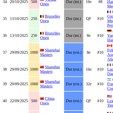
34
20/10/2025
500
Dur (int.)
16e
#8
Ha
Open
Med
Bruxelles
Gio
35
13/10/2025
250
Dur (int.)
QF
#10
Open
Mpe
Per
Bruxelles
36
13/10/2025
250
Dur (int.)
8e
#10
Yan
Open
Ha
Shanghai
Fel
37
29/09/2025
1000
Dur (ext.)
8e
#10
Masters
Aug
Ali
Shanghai
38
29/09/2025
1000
Dur (ext.)
16e
#10
Luc
Masters
Dar
Shanghai
39
29/09/2025
1000
Dur (ext.)
32e
#10
Fra
Masters
Co
China
40
22/09/2025
500
Dur (ext.)
QF
#10
Lea
Open
Tie