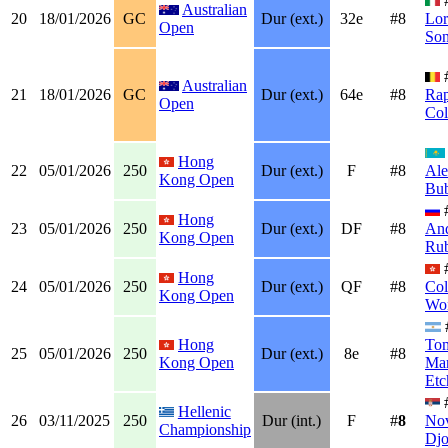
Australian
20
18/01/2026
GC
Dur (ext.)
32e
#8
Lor
Open
So
Australian
21
18/01/2026
GC
Dur (ext.)
64e
#8
Rap
Open
Col
Hong
22
05/01/2026
250
Dur (ext.)
F
#8
Ale
Kong Open
Bub
Hong
23
05/01/2026
250
Dur (ext.)
DF
#8
An
Kong Open
Rub
Hong
24
05/01/2026
250
Dur (ext.)
QF
#8
Co
Kong Open
Wo
Hong
To
25
05/01/2026
250
Dur (ext.)
8e
#8
Kong Open
Mar
Etc
Hellenic
26
03/11/2025
250
Dur (int.)
F
#
8
No
Championship
Djo