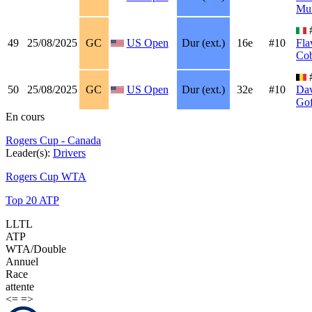
Mu
49
25/08/2025
GC
US Open
Dur (ext.)
16e
#10
Fla
Cob
50
25/08/2025
GC
US Open
Dur (ext.)
32e
#10
Da
Gof
En cours
Rogers Cup - Canada
Leader(s):
Drivers
Rogers Cup WTA
Top 20 ATP
LLTL
ATP
WTA/Double
Annuel
Race
attente
<=
=>