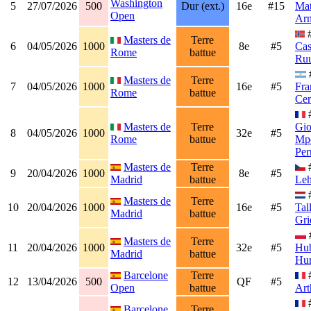
Washington
5
27/07/2026
500
Dur (ext.)
16e
#15
Mat
Open
Arn
#
Masters de
Terre
6
04/05/2026
1000
8e
#5
Cas
Rome
battue
Ru
Masters de
Terre
7
04/05/2026
1000
16e
#5
Fra
Rome
battue
Cer
Masters de
Terre
Gio
8
04/05/2026
1000
32e
#5
Rome
battue
Mpe
Per
Masters de
Terre
9
20/04/2026
1000
8e
#5
Madrid
battue
Le
Masters de
Terre
10
20/04/2026
1000
16e
#5
Tal
Madrid
battue
Gri
Masters de
Terre
11
20/04/2026
1000
32e
#5
Hub
Madrid
battue
Hu
Barcelone
Terre
12
13/04/2026
500
QF
#5
Open
battue
Art
Barcelone
Terre