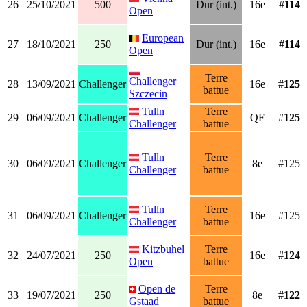
26
25/10/2021
500
Dur (int.)
16e
#
114
Open
European
27
18/10/2021
250
Dur (int.)
16e
#
114
Open
Terre
Challenger
28
13/09/2021
Challenger
16e
#
125
battue
Szczecin
Tulln
Terre
29
06/09/2021
Challenger
QF
#
125
Challenger
battue
Tulln
Terre
30
06/09/2021
Challenger
8e
#125
Challenger
battue
Tulln
Terre
31
06/09/2021
Challenger
16e
#125
Challenger
battue
Kitzbuhel
Terre
32
24/07/2021
250
16e
#
124
Open
battue
Open de
Terre
33
19/07/2021
250
8e
#
122
Gstaad
battue