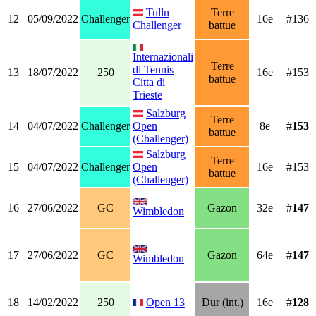
Tulln
Terre
12
05/09/2022
Challenger
16e
#136
Challenger
battue
Internazionali
Terre
di Tennis
13
18/07/2022
250
16e
#153
battue
Citta di
Trieste
Salzburg
Terre
14
04/07/2022
Challenger
Open
8e
#
153
battue
(Challenger)
Salzburg
Terre
15
04/07/2022
Challenger
Open
16e
#153
battue
(Challenger)
16
27/06/2022
GC
Gazon
32e
#
147
Wimbledon
17
27/06/2022
GC
Gazon
64e
#
147
Wimbledon
18
14/02/2022
250
Open 13
Dur (int.)
16e
#
128