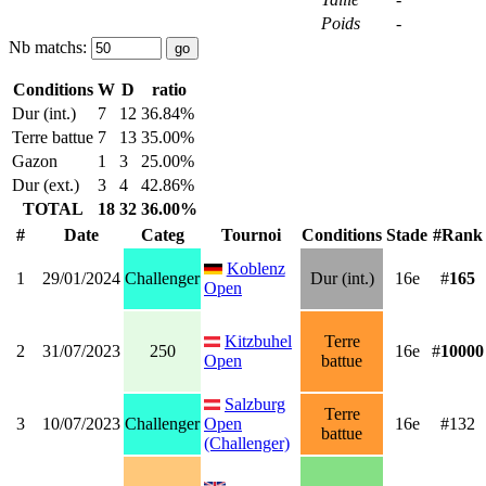
Poids
-
Nb matchs:
Conditions
W
D
ratio
Dur (int.)
7
12
36.84%
Terre battue
7
13
35.00%
Gazon
1
3
25.00%
Dur (ext.)
3
4
42.86%
TOTAL
18
32
36.00%
#
Date
Categ
Tournoi
Conditions
Stade
#Rank
Koblenz
1
29/01/2024
Challenger
Dur (int.)
16e
#
165
Open
Kitzbuhel
Terre
2
31/07/2023
250
16e
#
10000
Open
battue
Salzburg
Terre
3
10/07/2023
Challenger
Open
16e
#132
battue
(Challenger)