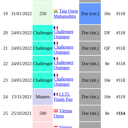
Tata Open
19
31/01/2022
250
Dur (ext.)
16e
#118
Maharashtra
Challenger
20
24/01/2022
Challenger
Dur (int.)
DF
#118
Quimper
Challenger
21
24/01/2022
Challenger
Dur (int.)
QF
#118
Quimper
Challenger
22
24/01/2022
Challenger
Dur (int.)
8e
#118
Quimper
Challenger
23
24/01/2022
Challenger
Dur (int.)
16e
#118
Quimper
LLTL
24
15/11/2021
Masters
Dur (int.)
16e
#119
Finals Pau
Vienna
25
25/10/2021
500
Dur (int.)
8e
#
114
Open
Vienna