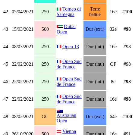
Torneo di
Terre
42
05/04/2021
250
16e
#
100
Sardegna
battue
Dubai
43
15/03/2021
500
Dur (ext.)
32e
#
98
Open
44
08/03/2021
250
Open 13
Dur (int.)
16e
#98
Open Sud
45
22/02/2021
250
Dur (int.)
QF
#98
de France
Open Sud
46
22/02/2021
250
Dur (int.)
8e
#
98
de France
Open Sud
47
22/02/2021
250
Dur (int.)
16e
#
98
de France
Australian
48
08/02/2021
GC
Dur (ext.)
64e
#
100
Open
Vienna
49
26/10/2020
500
Dur (int.)
16e
#91