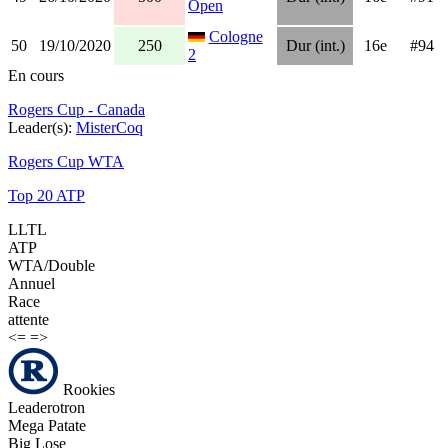
Open
Cologne
50
19/10/2020
250
Dur (int.)
16e
#94
2
En cours
Rogers Cup - Canada
Leader(s):
MisterCoq
Rogers Cup WTA
Top 20 ATP
LLTL
ATP
WTA/Double
Annuel
Race
attente
<=
=>
Rookies
Leaderotron
Mega Patate
Big Lose