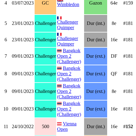
4
03/07/2023
GC
Gazon
64e
#159
Wimbledon
Challenger
5
23/01/2023
Challenger
Dur (int.)
8e
#181
Quimper
Challenger
6
23/01/2023
Challenger
Dur (int.)
16e
#181
Quimper
Bangkok
7
09/01/2023
Challenger
Open 2
Dur (ext.)
DF
#181
(Challenger)
Bangkok
8
09/01/2023
Challenger
Open 2
Dur (ext.)
QF
#181
(Challenger)
Bangkok
9
09/01/2023
Challenger
Open 2
Dur (ext.)
8e
#181
(Challenger)
Bangkok
10
09/01/2023
Challenger
Open 2
Dur (ext.)
16e
#181
(Challenger)
Vienna
11
24/10/2022
500
Dur (int.)
16e
#
152
Open