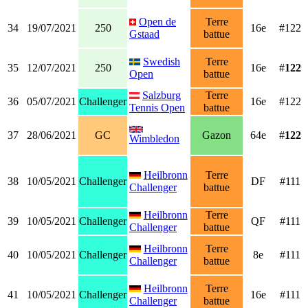
Open de
Terre
34
19/07/2021
250
16e
#122
Gstaad
battue
Swedish
Terre
35
12/07/2021
250
16e
#
122
Open
battue
Salzburg
Terre
36
05/07/2021
Challenger
16e
#122
Tennis Open
battue
37
28/06/2021
GC
Gazon
64e
#
122
Wimbledon
Heilbronn
Terre
38
10/05/2021
Challenger
DF
#111
Challenger
battue
Heilbronn
Terre
39
10/05/2021
Challenger
QF
#111
Challenger
battue
Heilbronn
Terre
40
10/05/2021
Challenger
8e
#111
Challenger
battue
Heilbronn
Terre
41
10/05/2021
Challenger
16e
#111
Challenger
battue