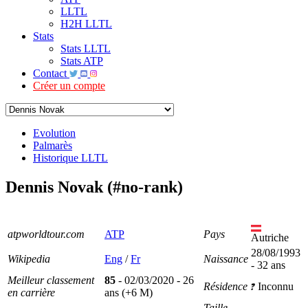
LLTL
H2H LLTL
Stats
Stats LLTL
Stats ATP
Contact
Créer un compte
Evolution
Palmarès
Historique LLTL
Dennis Novak (#no-rank)
atpworldtour.com
ATP
Pays
Autriche
28/08/1993
Wikipedia
Eng
/
Fr
Naissance
- 32 ans
Meilleur classement
85
- 02/03/2020 - 26
Résidence
Inconnu
en carrière
ans (+6 M)
Taille
-