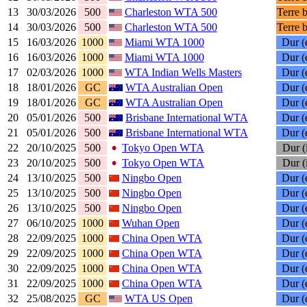
13
30/03/2026
500
Charleston WTA 500
Terre b
14
30/03/2026
500
Charleston WTA 500
Terre b
15
16/03/2026
1000
Miami WTA 1000
Dur (e
16
16/03/2026
1000
Miami WTA 1000
Dur (e
17
02/03/2026
1000
WTA Indian Wells Masters
Dur (e
18
18/01/2026
GC
WTA Australian Open
Dur (e
19
18/01/2026
GC
WTA Australian Open
Dur (e
20
05/01/2026
500
Brisbane International WTA
Dur (e
21
05/01/2026
500
Brisbane International WTA
Dur (e
22
20/10/2025
500
Tokyo Open WTA
Dur (i
23
20/10/2025
500
Tokyo Open WTA
Dur (i
24
13/10/2025
500
Ningbo Open
Dur (e
25
13/10/2025
500
Ningbo Open
Dur (e
26
13/10/2025
500
Ningbo Open
Dur (e
27
06/10/2025
1000
Wuhan Open
Dur (e
28
22/09/2025
1000
China Open WTA
Dur (e
29
22/09/2025
1000
China Open WTA
Dur (e
30
22/09/2025
1000
China Open WTA
Dur (e
31
22/09/2025
1000
China Open WTA
Dur (e
32
25/08/2025
GC
WTA US Open
Dur (e