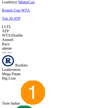
Leader(s):
MisterCoq
Rogers Cup WTA
Top 20 ATP
LLTL
ATP
WTA/Double
Annuel
Race
attente
<=
=>
Rookies
Leaderotron
Mega Patate
Big Lose
Terre battue