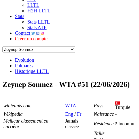
LLTL
H2H LLTL
Stats
Stats LLTL
Stats ATP
Contact
Créer un compte
Evolution
Palmarès
Historique LLTL
Zeynep Sonmez - WTA #51 (22/06/2026)
wtatennis.com
WTA
Pays
Turquie
Wikipedia
Eng
/
Fr
Naissance
-
Meilleur classement en
Jamais
Résidence
Inconnu
carrière
classée
Taille
-