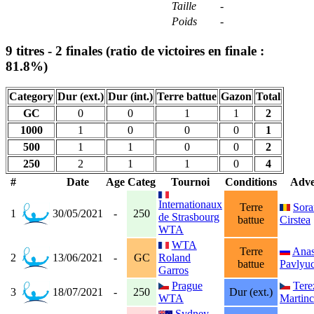
Taille
-
Poids
-
9 titres - 2 finales (ratio de victoires en finale :
81.8%)
Category
Dur (ext.)
Dur (int.)
Terre battue
Gazon
Total
GC
0
0
1
1
2
1000
1
0
0
0
1
500
1
1
0
0
2
250
2
1
1
0
4
#
Date
Age
Categ
Tournoi
Conditions
Adve
Internationaux
Terre
Sora
1
30/05/2021
-
250
de Strasbourg
battue
Cirstea
WTA
WTA
Terre
Anas
2
13/06/2021
-
GC
Roland
battue
Pavlyu
Garros
Prague
Tere
3
18/07/2021
-
250
Dur (ext.)
WTA
Martin
Sydney