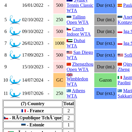
4
16/01/2022
-
500
Tennis Classic
Dur (ext.)
Paul
WTA
Tallinn
Anet
5
02/10/2022
-
250
Dur (int.)
Open WTA
Kontave
Czech
6
09/10/2022
-
500
Dur (int.)
Iga 
Indoor WTA
Dubai
7
26/02/2023
-
1000
Dur (ext.)
Iga 
WTA
San Diego
8
17/09/2023
-
500
Dur (ext.)
Sof
WTA
Zhengzhou
Qin
9
15/10/2023
-
500
Dur (int.)
Open WTA
Zheng
Jasm
Wimbledon
10
14/07/2024
-
GC
Gazon
Paolini
WTA
Athens
Mari
11
19/07/2026
-
250
Dur (ext.)
WTA
Sakkari
(7) Country
Total
- France
2
- RÃ©publique TchÃ¨que
2
- Estonie
1