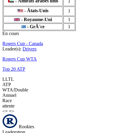
- Ãmirats arabes unis
1
- Ãtats-Unis
1
- Royaume-Uni
1
- GrÃ¨ce
1
En cours
Rogers Cup - Canada
Leader(s):
Drivers
Rogers Cup WTA
Top 20 ATP
LLTL
ATP
WTA/Double
Annuel
Race
attente
<=
=>
Rookies
Leaderotron