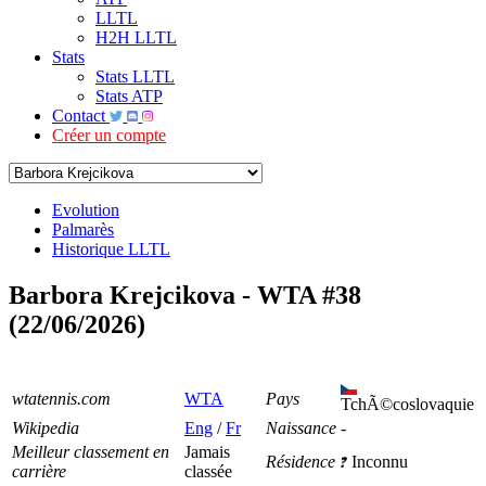
LLTL
H2H LLTL
Stats
Stats LLTL
Stats ATP
Contact
Créer un compte
Evolution
Palmarès
Historique LLTL
Barbora Krejcikova - WTA #38
(22/06/2026)
wtatennis.com
WTA
Pays
TchÃ©coslovaquie
Wikipedia
Eng
/
Fr
Naissance
-
Meilleur classement en
Jamais
Résidence
Inconnu
carrière
classée