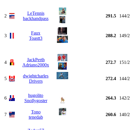
LeTennis
2
291.5
144/2
backhandpass
Faux
3
288.2
149/2
Toastt3
JackPerth
4
272.7
151/2
Adriano2000x
dwightcharles
5
272.4
144/2
Drivers
hugolito
6
264.3
142/2
Snollygoster
Tono
7
260.6
140/2
tenedab