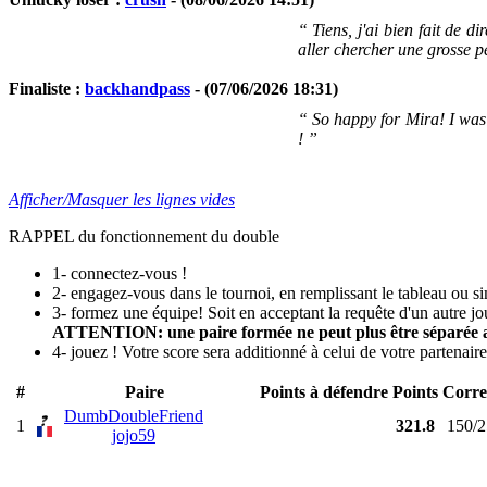
“ Tiens, j'ai bien fait de 
aller chercher une grosse p
Finaliste :
backhandpass
- (07/06/2026 18:31)
“ So happy for Mira! I was
! ”
Afficher/Masquer les lignes vides
RAPPEL du fonctionnement du double
1- connectez-vous !
2- engagez-vous dans le tournoi, en remplissant le tableau ou 
3- formez une équipe! Soit en acceptant la requête d'un autre jo
ATTENTION: une paire formée ne peut plus être séparée a
4- jouez ! Votre score sera additionné à celui de votre partenaire. 
#
Paire
Points à défendre
Points
Corre
DumbDoubleFriend
1
321.8
150/2
jojo59