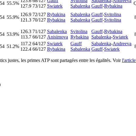
123.6
68/127
Gauff
Svitolina
Sabalenka
-
Andreeva
54
55.5%
127.9
73/127
Swiatek
Sabalenka
Gauff
-
Rybakina
126.9
72/127
Rybakina
Sabalenka
Gauff
-
Svitolina
54
55.9%
121.3
70/127
Rybakina
Sabalenka
Gauff
-
Svitolina
126.3
71/127
Sabalenka
Svitolina
Gauff
-
Rybakina
54
53.9%
113.7
66/127
Anisimova
Rybakina
Sabalenka
-
Swiatek
117.2
64/127
Swiatek
Gauff
Sabalenka
-
Andreeva
54
51.2%
122.4
66/127
Rybakina
Sabalenka
Gauff
-
Swiatek
cs justes, les primes ATP sont partagées entre les égalités. Voir
l'articl
0