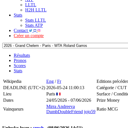
LLTL
H2H LLTL
Stats
Stats LLTL
Stats ATP
Contact
Créer un compte
Résultats
Pronos
Scores
Stats
Wikipedia
Eng
/
Fr
Editions précéde
DEADLINE (UTC+2)
2026-05-24 11:00:13
Catégorie / CUT
Lieu
Paris
Surface / Conditi
Dates
24/05/2026 - 07/06/2026
Prize Money
Mirra Andreeva
Vainqueurs
Ratio MCG
DumbDoubleFriend
jojo59
Unlucky loser :
crush
- (08/06/2026 14:51)