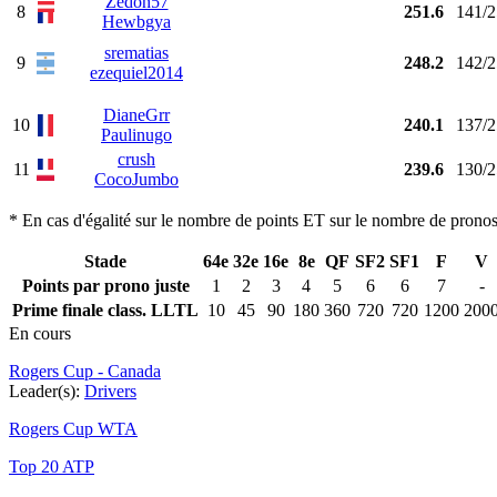
Zedon57
8
251.6
141/2
Hewbgya
srematias
9
248.2
142/2
ezequiel2014
DianeGrr
10
240.1
137/2
Paulinugo
crush
11
239.6
130/2
CocoJumbo
* En cas d'égalité sur le nombre de points ET sur le nombre de pronosti
Stade
64e
32e
16e
8e
QF
SF2
SF1
F
V
Points par prono juste
1
2
3
4
5
6
6
7
-
Prime finale class. LLTL
10
45
90
180
360
720
720
1200
200
En cours
Rogers Cup - Canada
Leader(s):
Drivers
Rogers Cup WTA
Top 20 ATP