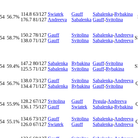
114.8
63/127
Swiatek
Gauff
Sabalenka
-
Rybakina
54
56.7%
176.7
81/127
Andreeva
Sabalenka
Gauff
-
Svitolina
150.2
78/127
Gauff
Svitolina
Sabalenka
-
Andreeva
54
58.7%
S
138.0
71/127
Gauff
Svitolina
Sabalenka
-
Andreeva
147.2
80/127
Sabalenka
Rybakina
Gauff
-
Svitolina
54
59.4%
S
125.5
71/127
Sabalenka
Svitolina
Gauff
-
Rybakina
138.0
73/127
Gauff
Svitolina
Sabalenka
-
Andreeva
54
56.7%
134.4
71/127
Sabalenka
Rybakina
Gauff
-
Svitolina
128.2
67/127
Svitolina
Gauff
Pegula
-
Andreeva
54
55.9%
136.1
75/127
Gauff
Swiatek
Sabalenka
-
Rybakina
134.6
73/127
Gauff
Svitolina
Sabalenka
-
Andreeva
54
55.1%
126.0
67/127
Swiatek
Gauff
Sabalenka
-
Andreeva