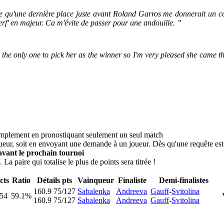
dire qu'une dernière place juste avant Roland Garros me donnerait un 
erf' en majeur. Ca m'évite de passer pour une andouille. ”
 the only one to pick her as the winner so I'm very pleased she came t
simplement en pronostiquant seulement un seul match
ueur, soit en envoyant une demande à un joueur. Dès qu'une requête est 
vant le prochain tournoi
La paire qui totalise le plus de points sera titrée !
cts
Ratio
Détails pts
Vainqueur
Finaliste
Demi-finalistes
160.9
75/127
Sabalenka
Andreeva
Gauff
-
Svitolina
54
59.1%
160.9
75/127
Sabalenka
Andreeva
Gauff
-
Svitolina