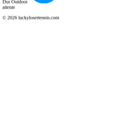
Dur Outdoor
attente
© 2026 luckylosertennis.com