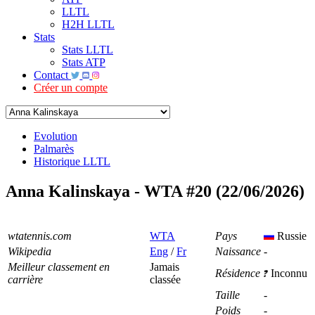
LLTL
H2H LLTL
Stats
Stats LLTL
Stats ATP
Contact
Créer un compte
Evolution
Palmarès
Historique LLTL
Anna Kalinskaya - WTA #20 (22/06/2026)
wtatennis.com
WTA
Pays
Russie
Wikipedia
Eng
/
Fr
Naissance
-
Meilleur classement en
Jamais
Résidence
Inconnu
carrière
classée
Taille
-
Poids
-