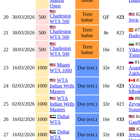
Madrid
battue
Dalma
Open
Terre
#
Charleston
20
30/03/2026
500
QF
#
23
battue
Jovic
WTA 500
Terre
#
Charleston
21
30/03/2026
500
8e
#23
battue
Bado
WTA 500
#1
Terre
Charleston
22
30/03/2026
500
16e
#23
Vikto
battue
WTA 500
Tomo
#1
Miami
23
16/03/2026
1000
Dur (ext.)
32e
#23
Anast
WTA 1000
Zakh
WTA
#
24
02/03/2026
1000
Indian Wells
Dur (ext.)
16e
#
23
Victo
Masters
Mbo
WTA
#8
25
02/03/2026
1000
Indian Wells
Dur (ext.)
32e
#23
Zeyn
Masters
Sonm
Dubai
#
26
16/02/2026
1000
Dur (ext.)
16e
#
33
WTA
Gauf
#
Dubai
27
16/02/2026
1000
Dur (ext.)
32e
#
33
Jelen
WTA