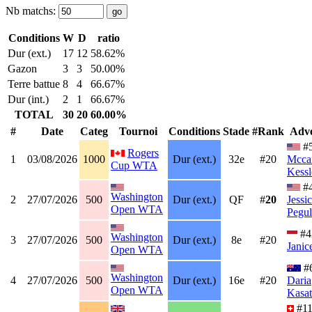
Nb matchs:
Conditions
W
D
ratio
Dur (ext.)
17
12
58.62%
Gazon
3
3
50.00%
Terre battue
8
4
66.67%
Dur (int.)
2
1
66.67%
TOTAL
30
20
60.00%
#
Date
Categ
Tournoi
Conditions
Stade
#Rank
Adve
#
Rogers
1
03/08/2026
1000
Dur (ext.)
32e
#20
Mcca
Cup WTA
Kessl
#
Washington
2
27/07/2026
500
Dur (ext.)
QF
#
20
Jessi
Open WTA
Pegul
#4
Washington
3
27/07/2026
500
Dur (ext.)
8e
#20
Janic
Open WTA
#
Washington
4
27/07/2026
500
Dur (ext.)
16e
#20
Daria
Open WTA
Kasat
#1