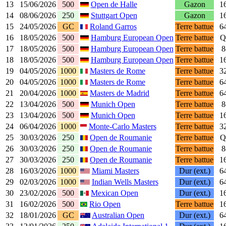
13
15/06/2026
500
Open de Halle
Gazon
1
14
08/06/2026
250
Stuttgart Open
Gazon
1
15
24/05/2026
GC
Roland Garros
Terre battue
6
16
18/05/2026
500
Hamburg European Open
Terre battue
Q
17
18/05/2026
500
Hamburg European Open
Terre battue
8
18
18/05/2026
500
Hamburg European Open
Terre battue
1
19
04/05/2026
1000
Masters de Rome
Terre battue
3
20
04/05/2026
1000
Masters de Rome
Terre battue
6
21
20/04/2026
1000
Masters de Madrid
Terre battue
6
22
13/04/2026
500
Munich Open
Terre battue
8
23
13/04/2026
500
Munich Open
Terre battue
1
24
06/04/2026
1000
Monte-Carlo Masters
Terre battue
3
25
30/03/2026
250
Open de Roumanie
Terre battue
Q
26
30/03/2026
250
Open de Roumanie
Terre battue
8
27
30/03/2026
250
Open de Roumanie
Terre battue
1
28
16/03/2026
1000
Miami Masters
Dur (ext.)
6
29
02/03/2026
1000
Indian Wells Masters
Dur (ext.)
6
30
23/02/2026
500
Mexican Open
Dur (ext.)
1
31
16/02/2026
500
Rio Open
Terre battue
1
32
18/01/2026
GC
Australian Open
Dur (ext.)
6