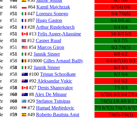
6e
#
46
#36
Jaume Munar
6/3 6/0
6e
#46
#64
Kamil Majchrzak
6/7(4) 0/6
F
#
51
#47
Lorenzo Sonego
6/4 7/6(6)
e
#51
#97
Hugo Gaston
6/4 0/6 ab.
6e
#
51
#28
Arthur Rinderknech
6/4 6/4
e
#
51
#13
Felix Auger-Aliassime
3/6 6/3 6/2
6e
#
51
#12
Casper Ruud
6/3 7/5
2e
#51
#54
Marcos Giron
6/2 7/6(5)
6e
#
51
#2
Jannik Sinner
6/0 6/2
6e
#58
#10000
Gilles Arnaud Bailly
6/4 6/7(10) 6/3
2e
#
58
#2
Jannik Sinner
6/3 6/3
4e
#58
#100
Tristan Schoolkate
6/3 6/4
e
#58
#92
Aleksandar Vukic
6/4 6/2
6e
#
58
#27
Denis Shapovalov
7/5 6/3
6e
#
60
#8
Alex De Minaur
6/7(0) 6/3 6/4 2/0 
2e
#
60
#29
Stefanos Tsitsipas
7/6(5) 1/6 4/6 6/3 
4e
#60
#72
Hamad Medjedovic
7/5 6/7(3) 7/6(7) 6/7(
4e
#
59
#49
Roberto Bautista Agut
7/6(5) 7/6(1)