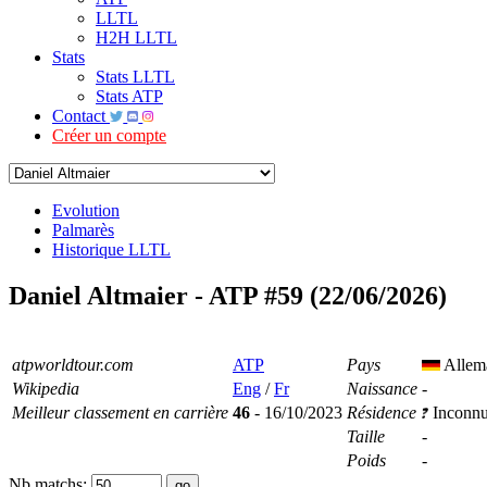
LLTL
H2H LLTL
Stats
Stats LLTL
Stats ATP
Contact
Créer un compte
Evolution
Palmarès
Historique LLTL
Daniel Altmaier - ATP #59 (22/06/2026)
atpworldtour.com
ATP
Pays
Allem
Wikipedia
Eng
/
Fr
Naissance
-
Meilleur classement en carrière
46
- 16/10/2023
Résidence
Inconn
Taille
-
Poids
-
Nb matchs: