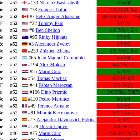
6e
#52
#133
Nikoloz Basilashvili
7/5 6/4
6e
#
52
#18
Frances Tiafoe
7/6(3) 4/6 6/4
4e
#
52
#7
Felix Auger-Aliassime
4/6 6/4 4/6 6/1 7/6
F
#
52
#22
Tommy Paul
6/2 7/5
e
#
52
#8
Ben Shelton
4/6 7/6(4) 6/4
6e
#52
#95
Rinky Hijikata
7/5 6/2
2e
#
52
#3
Alexander Zverev
7/5 6/3
4e
#52
#239
Zhizhen Zhang
4/6 7/6(3) 6/4
4e
#52
#65
Juan Manuel Cerundolo
6/4 6/4
e
#52
#194
Alex Molcan
6/4 7/6(10)
6e
#52
#55
Marin Cilic
6/2 6/3
2e
#52
#54
Tomas Machac
6/4 1/6 6/3
F
#
52
#44
Fabian Marozsan
6/2 7/6(5)
e
#52
#106
Dino Prizmic
3/6 7/6(1) 7/6(7)
6e
#52
#110
Pedro Martinez
6/1 6/4
4e
#
52
#49
Terence Atmane
6/4 6/2
4e
#52
#81
Miomir Kecmanovic
6/3 1/0 ab.
6e
#
52
#13
Alejandro Davidovich Fokina
7/5 6/3
6e
#52
#128
Dusan Lajovic
6/4 7/6(7)
4e
#46
#75
Marin Cilic
6/0 6/0 7/6(3)