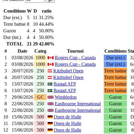
Conditions
W
D
ratio
Dur (ext.)
5
11
31.25%
Terre battue
8
10
44.44%
Gazon
4
4
50.00%
Dur (int.)
4
4
50.00%
TOTAL
21
29
42.00%
#
Date
Categ
Tournoi
Conditions
St
1
03/08/2026
1000
Rogers Cup - Canada
Dur (ext.)
3
2
03/08/2026
1000
Rogers Cup - Canada
Dur (ext.)
6
3
20/07/2026
250
Kitzbuhel Open
Terre battue
8
4
20/07/2026
250
Kitzbuhel Open
Terre battue
1
5
13/07/2026
250
Bastad ATP
Terre battue
8
6
13/07/2026
250
Bastad ATP
Terre battue
1
7
29/06/2026
GC
Wimbledon
Gazon
6
8
22/06/2026
250
Eastbourne International
Gazon
8
9
22/06/2026
250
Eastbourne International
Gazon
1
10
15/06/2026
500
Open de Halle
Gazon
D
11
15/06/2026
500
Open de Halle
Gazon
Q
12
15/06/2026
500
Open de Halle
Gazon
8