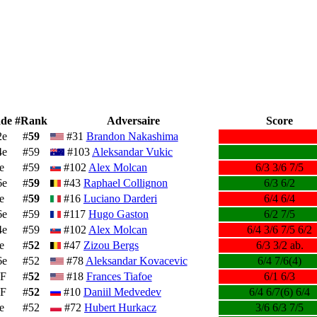
ade
#Rank
Adversaire
Score
2e
#
59
#31
Brandon Nakashima
4e
#59
#103
Aleksandar Vukic
e
#59
#102
Alex Molcan
6/3 3/6 7/5
6e
#
59
#43
Raphael Collignon
6/3 6/2
e
#
59
#16
Luciano Darderi
6/4 6/4
6e
#59
#117
Hugo Gaston
6/2 7/5
4e
#59
#102
Alex Molcan
6/4 3/6 7/5 6/2
e
#
52
#47
Zizou Bergs
6/3 3/2 ab.
6e
#52
#78
Aleksandar Kovacevic
6/4 7/6(4)
F
#
52
#18
Frances Tiafoe
6/1 6/3
F
#
52
#10
Daniil Medvedev
6/4 6/7(6) 6/4
e
#52
#72
Hubert Hurkacz
3/6 6/3 7/5