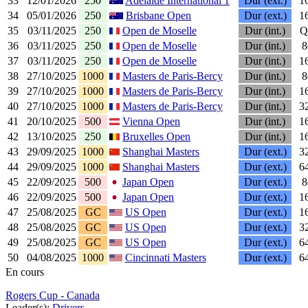
33
12/01/2026
250
Adelaide International 1
Dur (ext.)
1
34
05/01/2026
250
Brisbane Open
Dur (ext.)
1
35
03/11/2025
250
Open de Moselle
Dur (int.)
Q
36
03/11/2025
250
Open de Moselle
Dur (int.)
8
37
03/11/2025
250
Open de Moselle
Dur (int.)
1
38
27/10/2025
1000
Masters de Paris-Bercy
Dur (int.)
8
39
27/10/2025
1000
Masters de Paris-Bercy
Dur (int.)
1
40
27/10/2025
1000
Masters de Paris-Bercy
Dur (int.)
3
41
20/10/2025
500
Vienna Open
Dur (int.)
1
42
13/10/2025
250
Bruxelles Open
Dur (int.)
1
43
29/09/2025
1000
Shanghai Masters
Dur (ext.)
3
44
29/09/2025
1000
Shanghai Masters
Dur (ext.)
6
45
22/09/2025
500
Japan Open
Dur (ext.)
8
46
22/09/2025
500
Japan Open
Dur (ext.)
1
47
25/08/2025
GC
US Open
Dur (ext.)
1
48
25/08/2025
GC
US Open
Dur (ext.)
3
49
25/08/2025
GC
US Open
Dur (ext.)
6
50
04/08/2025
1000
Cincinnati Masters
Dur (ext.)
6
En cours
Rogers Cup - Canada
Leader(s):
Drivers