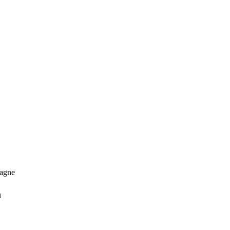
agne
u