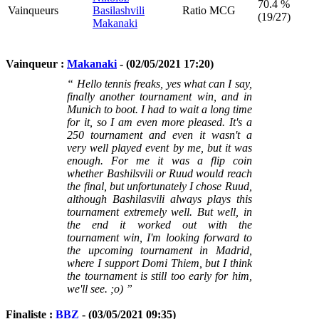
70.4 %
Vainqueurs
Basilashvili
Ratio MCG
(19/27)
Makanaki
Vainqueur :
Makanaki
- (02/05/2021 17:20)
“ Hello tennis freaks, yes what can I say,
finally another tournament win, and in
Munich to boot. I had to wait a long time
for it, so I am even more pleased. It's a
250 tournament and even it wasn't a
very well played event by me, but it was
enough. For me it was a flip coin
whether Bashilsvili or Ruud would reach
the final, but unfortunately I chose Ruud,
although Bashilasvili always plays this
tournament extremely well. But well, in
the end it worked out with the
tournament win, I'm looking forward to
the upcoming tournament in Madrid,
where I support Domi Thiem, but I think
the tournament is still too early for him,
we'll see. ;o) ”
Finaliste :
BBZ
- (03/05/2021 09:35)