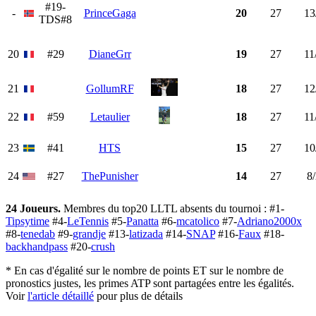
#19-
-
PrinceGaga
20
27
13
TDS#8
20
#29
DianeGrr
19
27
11
21
GollumRF
18
27
12
22
#59
Letaulier
18
27
11
23
#41
HTS
15
27
10
24
#27
ThePunisher
14
27
8
24 Joueurs.
Membres du top20 LLTL absents du tournoi : #1-
Tipsytime
#4-
LeTennis
#5-
Panatta
#6-
mcatolico
#7-
Adriano2000x
#8-
tenedab
#9-
grandje
#13-
latizada
#14-
SNAP
#16-
Faux
#18-
backhandpass
#20-
crush
* En cas d'égalité sur le nombre de points ET sur le nombre de
pronostics justes, les primes ATP sont partagées entre les égalités.
Voir
l'article détaillé
pour plus de détails