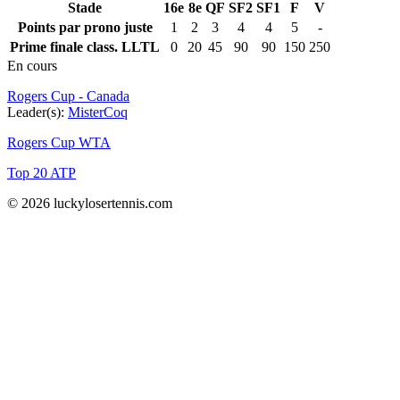
Stade
16e
8e
QF
SF2
SF1
F
V
Points par prono juste
1
2
3
4
4
5
-
Prime finale class. LLTL
0
20
45
90
90
150
250
En cours
Rogers Cup - Canada
Leader(s):
MisterCoq
Rogers Cup WTA
Top 20 ATP
© 2026 luckylosertennis.com