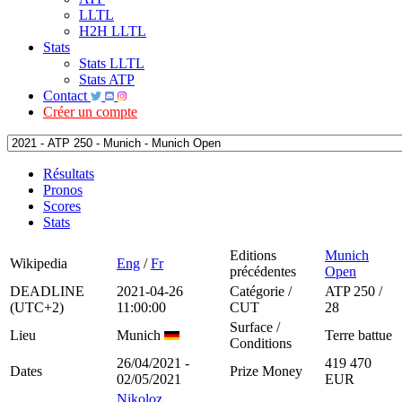
LLTL
H2H LLTL
Stats
Stats LLTL
Stats ATP
Contact
Créer un compte
Résultats
Pronos
Scores
Stats
Editions
Munich
Wikipedia
Eng
/
Fr
précédentes
Open
DEADLINE
2021-04-26
Catégorie /
ATP 250 /
(UTC+2)
11:00:00
CUT
28
Surface /
Lieu
Munich
Terre battue
Conditions
26/04/2021 -
419 470
Dates
Prize Money
02/05/2021
EUR
Nikoloz