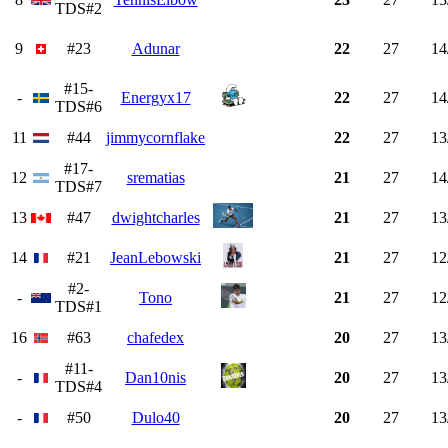
TDS#2
9
#23
Adunar
22
27
14
#15-
-
Energyx17
22
27
14
TDS#6
11
#44
jimmycornflake
22
27
13
#17-
12
srematias
21
27
14
TDS#7
13
#47
dwightcharles
21
27
13
14
#21
JeanLebowski
21
27
12
#2-
-
Tono
21
27
12
TDS#1
16
#63
chafedex
20
27
13
#11-
-
Dan10nis
20
27
13
TDS#4
-
#50
Dulo40
20
27
13