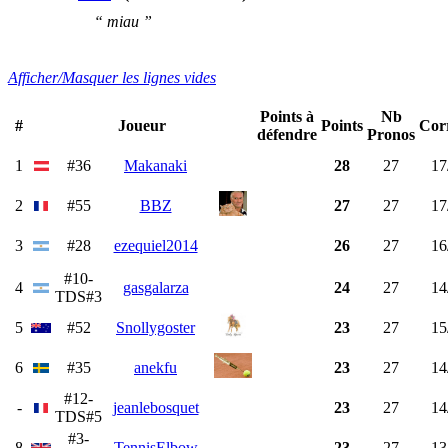
“ miau ”
Afficher/Masquer les lignes vides
Points à
Nb
#
Joueur
Points
Cor
défendre
Pronos
1
#36
Makanaki
28
27
17
2
#55
BBZ
27
27
17
3
#28
ezequiel2014
26
27
16
#10-
4
gasgalarza
24
27
14
TDS#3
5
#52
Snollygoster
23
27
15
6
#35
anekfu
23
27
14
#12-
-
jeanlebosquet
23
27
14
TDS#5
#3-
8
TennisElbow
23
27
13