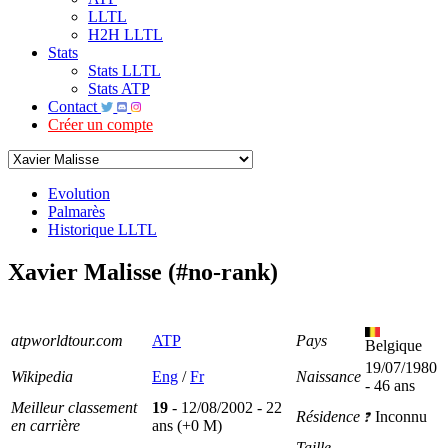
LLTL
H2H LLTL
Stats
Stats LLTL
Stats ATP
Contact
Créer un compte
Evolution
Palmarès
Historique LLTL
Xavier Malisse (#no-rank)
atpworldtour.com
ATP
Pays
Belgique
19/07/1980
Wikipedia
Eng
/
Fr
Naissance
- 46 ans
Meilleur classement
19
- 12/08/2002 - 22
Résidence
Inconnu
en carrière
ans (+0 M)
Taille
-