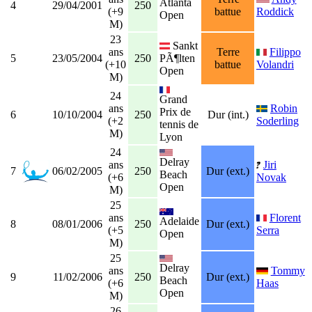
Atlanta
4
29/04/2001
250
(+9
battue
Roddick
Open
M)
23
Sankt
ans
Terre
Filippo
5
23/05/2004
250
PÃ¶lten
(+10
battue
Volandri
Open
M)
24
Grand
ans
Robin
Prix de
6
10/10/2004
250
Dur (int.)
(+2
Soderling
tennis de
M)
Lyon
24
Delray
ans
Jiri
7
06/02/2005
250
Dur (ext.)
Beach
(+6
Novak
Open
M)
25
ans
Florent
Adelaide
8
08/01/2006
250
Dur (ext.)
(+5
Serra
Open
M)
25
Delray
ans
Tommy
9
11/02/2006
250
Dur (ext.)
Beach
(+6
Haas
Open
M)
26