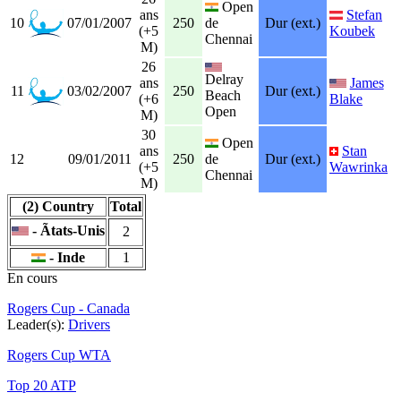
Open
ans
Stefan
10
07/01/2007
250
de
Dur (ext.)
(+5
Koubek
Chennai
M)
26
Delray
ans
James
11
03/02/2007
250
Dur (ext.)
Beach
(+6
Blake
Open
M)
30
Open
ans
Stan
12
09/01/2011
250
de
Dur (ext.)
(+5
Wawrinka
Chennai
M)
(2) Country
Total
- Ãtats-Unis
2
- Inde
1
En cours
Rogers Cup - Canada
Leader(s):
Drivers
Rogers Cup WTA
Top 20 ATP