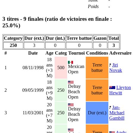
Poids
-
3 titres - 9 finales (ratio de victoires en finale :
25.0%)
Category
Dur (ext.)
Dur (int.)
Terre battue
Gazon
Total
250
3
0
0
0
3
#
Date
Age
Categ
Tournoi
Conditions
Adversaire
18
ans
Terre
Jiri
Mexican
1
08/11/1998
500
(+3
battue
Novak
Open
M)
18
Delray
ans
Terre
Lleyton
2
09/05/1999
250
Beach
(+9
battue
Hewitt
Open
M)
20
Jan-
Delray
ans
3
11/03/2001
250
Dur (ext.)
Michael
Beach
(+7
Gambill
Open
M)
20
ans
Terre
Andy