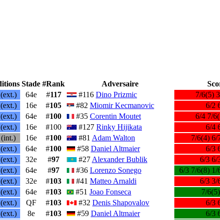
itions
Stade
#Rank
Adversaire
Sco
(ext.)
64e
#
117
#116
Dino Prizmic
7/6(5) 3
(ext.)
16e
#
105
#82
Miomir Kecmanovic
6/2 
(ext.)
64e
#
100
#35
Corentin Moutet
6/4 7/6(
(ext.)
16e
#100
#127
Rinky Hijikata
6/4 
(int.)
16e
#
100
#81
Adam Walton
7/6(4) 6/
(ext.)
64e
#
100
#58
Daniel Altmaier
6/3 
(ext.)
32e
#
97
#27
Alexander Bublik
6/3 6/
(ext.)
64e
#
97
#36
Lorenzo Sonego
6/3 7/6(8) 1/
(ext.)
32e
#
103
#41
Matteo Arnaldi
6/3 3/
(ext.)
64e
#
103
#51
Joao Fonseca
7/6(5)
(ext.)
QF
#
103
#32
Denis Shapovalov
6/3 
(ext.)
8e
#
103
#59
Daniel Altmaier
6/3 