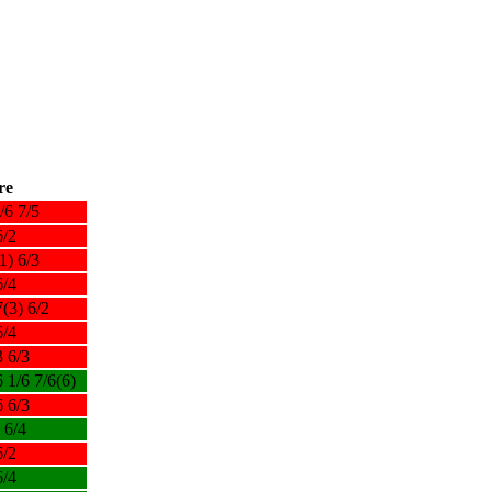
re
/6 7/5
6/2
1) 6/3
6/4
7(3) 6/2
6/4
3 6/3
6 1/6 7/6(6)
6 6/3
 6/4
6/2
6/4