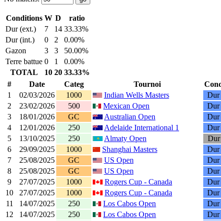
Conditions
W
D
ratio
Dur (ext.)
7
14
33.33%
Dur (int.)
0
2
0.00%
Gazon
3
3
50.00%
Terre battue
0
1
0.00%
TOTAL
10
20
33.33%
#
Date
Categ
Tournoi
Cond
1
02/03/2026
1000
Indian Wells Masters
Dur 
2
23/02/2026
500
Mexican Open
Dur 
3
18/01/2026
GC
Australian Open
Dur 
4
12/01/2026
250
Adelaide International 1
Dur 
5
13/10/2025
250
Almaty Open
Dur 
6
29/09/2025
1000
Shanghai Masters
Dur 
7
25/08/2025
GC
US Open
Dur 
8
25/08/2025
GC
US Open
Dur 
9
27/07/2025
1000
Rogers Cup - Canada
Dur 
10
27/07/2025
1000
Rogers Cup - Canada
Dur 
11
14/07/2025
250
Los Cabos Open
Dur 
12
14/07/2025
250
Los Cabos Open
Dur 