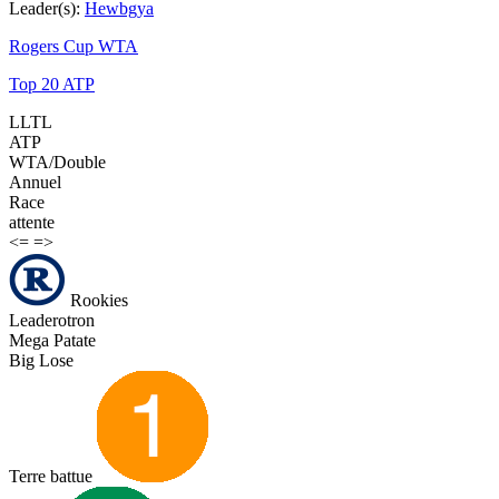
Leader(s):
Hewbgya
Rogers Cup WTA
Top 20 ATP
LLTL
ATP
WTA/Double
Annuel
Race
attente
<=
=>
Rookies
Leaderotron
Mega Patate
Big Lose
Terre battue