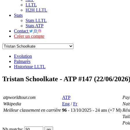
LLTL
H2H LLTL
Stats
Stats LLTL
Stats ATP
Contact
Créer un compte
Evolution
Palmarès
Historique LLTL
Tristan Schoolkate - ATP #147 (22/06/2026
atpworldtour.com
ATP
Pay
Wikipedia
Eng
/
Fr
Nai
Meilleur classement en carrière
96
- 13/10/2025 - 24 ans (+7 M)
Rés
Tail
Poi
Nb matchs: