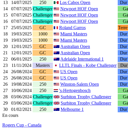
13
14/07/2025
250
Los Cabos Open
Dur 
14
07/07/2025
Challenger
Newport HOF Open
Ga
15
07/07/2025
Challenger
Newport HOF Open
Ga
16
07/07/2025
Challenger
Newport HOF Open
Ga
17
25/05/2025
GC
Roland Garros
Terre
18
19/03/2025
1000
Miami Masters
Dur 
19
19/03/2025
1000
Miami Masters
Dur 
20
12/01/2025
GC
Australian Open
Dur 
21
12/01/2025
GC
Australian Open
Dur 
22
06/01/2025
250
Adelaide International 1
Dur 
23
11/11/2024
Masters
LLTL Finals - Kobe Challenger
Dur 
24
26/08/2024
GC
US Open
Dur 
25
26/08/2024
GC
US Open
Dur 
26
19/08/2024
250
Winston-Salem Open
Dur 
27
10/06/2024
250
's-Hertogenbosch
Ga
28
03/06/2024
Challenger
Surbiton Trophy Challenger
Ga
29
03/06/2024
Challenger
Surbiton Trophy Challenger
Ga
30
01/02/2021
250
Melbourne 1
Dur 
En cours
Rogers Cup - Canada