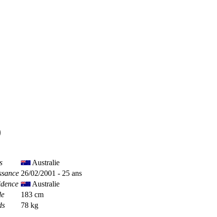
)
s
Australie
ssance
26/02/2001 - 25 ans
idence
Australie
le
183 cm
ds
78 kg