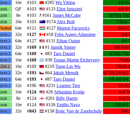
(ext.)
16e
#103
#285
Wu Yibing
4/6 6/
zon
QF
#103
#133
Eliot Spizzirri
4/6 6/
zon
8e
#103
#161
James McCabe
6/7(5) 7/6(
zon
16e
#103
#174
Alex Bolt
7/6(4) 
 battue
64e
#121
#127
Marton Fucsovics
6/4 6/
(ext.)
32e
#
127
#18
Felix Auger-Aliassime
6/4 
(ext.)
64e
#127
#131
Ethan Quinn
6/0 
(ext.)
32e
#
169
#1
Jannik Sinner
4/6 6/4 
(ext.)
64e
#
169
#83
Taro Daniel
6/7(6) 7/6(
(ext.)
16e
#
169
#39
Tomas Martin Etcheverry
7/6(8)
(int.)
16e
#169
#219
Tung-Lin Wu
7/6(4) 4
(ext.)
32e
#
193
#64
Jakub Mensik
6/7(4) 2/6 6/2 
(ext.)
64e
#
193
#87
Taro Daniel
4/6 4/6 6/4 
(ext.)
32e
#196
#231
Learner Tien
3/6 6/
zon
16e
#
124
#26
Sebastian Korda
6/4 7/
zon
8e
#124
#201
Billy Harris
6/4 7/
zon
16e
#124
#126
Emilio Nava
2/6 6/3 
(ext.)
32e
#
843
#158
Botic Van de Zandschulp
6/4 