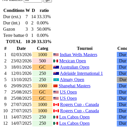
Conditions
W
D
ratio
Dur (ext.)
7
14
33.33%
Dur (int.)
0
2
0.00%
Gazon
3
3
50.00%
Terre battue
0
1
0.00%
TOTAL
10
20
33.33%
#
Date
Categ
Tournoi
Cond
1
02/03/2026
1000
Indian Wells Masters
Dur 
2
23/02/2026
500
Mexican Open
Dur 
3
18/01/2026
GC
Australian Open
Dur 
4
12/01/2026
250
Adelaide International 1
Dur 
5
13/10/2025
250
Almaty Open
Dur 
6
29/09/2025
1000
Shanghai Masters
Dur 
7
25/08/2025
GC
US Open
Dur 
8
25/08/2025
GC
US Open
Dur 
9
27/07/2025
1000
Rogers Cup - Canada
Dur 
10
27/07/2025
1000
Rogers Cup - Canada
Dur 
11
14/07/2025
250
Los Cabos Open
Dur 
12
14/07/2025
250
Los Cabos Open
Dur 