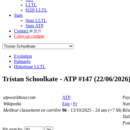
LLTL
H2H LLTL
Stats
Stats LLTL
Stats ATP
Contact
Créer un compte
Evolution
Palmarès
Historique LLTL
Tristan Schoolkate - ATP #147 (22/06/2026
atpworldtour.com
ATP
Pay
Wikipedia
Eng
/
Fr
Nai
Meilleur classement en carrière
96
- 13/10/2025 - 24 ans (+7 M)
Rés
Tail
Poi
Nb matchs: