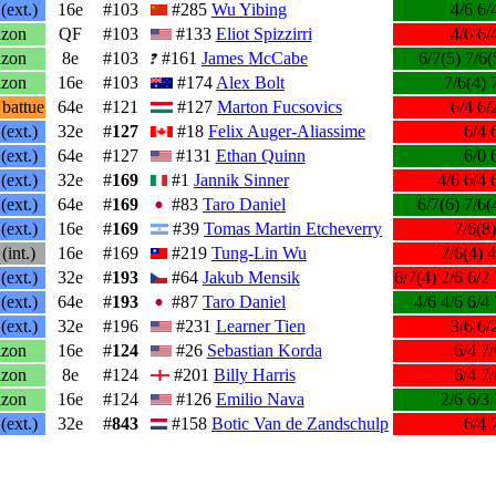
(ext.)
16e
#103
#285
Wu Yibing
4/6 6/
zon
QF
#103
#133
Eliot Spizzirri
4/6 6/
zon
8e
#103
#161
James McCabe
6/7(5) 7/6(
zon
16e
#103
#174
Alex Bolt
7/6(4) 
 battue
64e
#121
#127
Marton Fucsovics
6/4 6/
(ext.)
32e
#
127
#18
Felix Auger-Aliassime
6/4 
(ext.)
64e
#127
#131
Ethan Quinn
6/0 
(ext.)
32e
#
169
#1
Jannik Sinner
4/6 6/4 
(ext.)
64e
#
169
#83
Taro Daniel
6/7(6) 7/6(
(ext.)
16e
#
169
#39
Tomas Martin Etcheverry
7/6(8)
(int.)
16e
#169
#219
Tung-Lin Wu
7/6(4) 4
(ext.)
32e
#
193
#64
Jakub Mensik
6/7(4) 2/6 6/2 
(ext.)
64e
#
193
#87
Taro Daniel
4/6 4/6 6/4 
(ext.)
32e
#196
#231
Learner Tien
3/6 6/
zon
16e
#
124
#26
Sebastian Korda
6/4 7/
zon
8e
#124
#201
Billy Harris
6/4 7/
zon
16e
#124
#126
Emilio Nava
2/6 6/3 
(ext.)
32e
#
843
#158
Botic Van de Zandschulp
6/4 