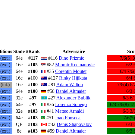
itions
Stade
#Rank
Adversaire
Sco
(ext.)
64e
#
117
#116
Dino Prizmic
7/6(5) 3
(ext.)
16e
#
105
#82
Miomir Kecmanovic
6/2 
(ext.)
64e
#
100
#35
Corentin Moutet
6/4 7/6(
(ext.)
16e
#100
#127
Rinky Hijikata
6/4 
(int.)
16e
#
100
#81
Adam Walton
7/6(4) 6/
(ext.)
64e
#
100
#58
Daniel Altmaier
6/3 
(ext.)
32e
#
97
#27
Alexander Bublik
6/3 6/
(ext.)
64e
#
97
#36
Lorenzo Sonego
6/3 7/6(8) 1/
(ext.)
32e
#
103
#41
Matteo Arnaldi
6/3 3/
(ext.)
64e
#
103
#51
Joao Fonseca
7/6(5)
(ext.)
QF
#
103
#32
Denis Shapovalov
6/3 
(ext.)
8e
#
103
#59
Daniel Altmaier
6/3 