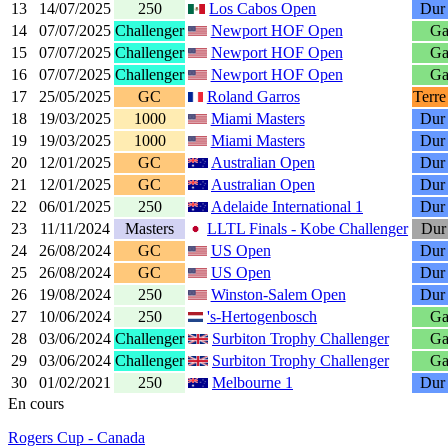
13
14/07/2025
250
Los Cabos Open
Dur 
14
07/07/2025
Challenger
Newport HOF Open
Ga
15
07/07/2025
Challenger
Newport HOF Open
Ga
16
07/07/2025
Challenger
Newport HOF Open
Ga
17
25/05/2025
GC
Roland Garros
Terre
18
19/03/2025
1000
Miami Masters
Dur 
19
19/03/2025
1000
Miami Masters
Dur 
20
12/01/2025
GC
Australian Open
Dur 
21
12/01/2025
GC
Australian Open
Dur 
22
06/01/2025
250
Adelaide International 1
Dur 
23
11/11/2024
Masters
LLTL Finals - Kobe Challenger
Dur 
24
26/08/2024
GC
US Open
Dur 
25
26/08/2024
GC
US Open
Dur 
26
19/08/2024
250
Winston-Salem Open
Dur 
27
10/06/2024
250
's-Hertogenbosch
Ga
28
03/06/2024
Challenger
Surbiton Trophy Challenger
Ga
29
03/06/2024
Challenger
Surbiton Trophy Challenger
Ga
30
01/02/2021
250
Melbourne 1
Dur 
En cours
Rogers Cup - Canada