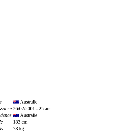
)
s
Australie
ssance
26/02/2001 - 25 ans
idence
Australie
le
183 cm
ds
78 kg