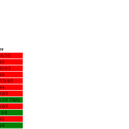
re
/6 7/5
6/2
1) 6/3
6/4
7(3) 6/2
6/4
3 6/3
6 1/6 7/6(6)
6 6/3
 6/4
6/2
6/4