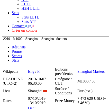
LLTL
H2H LLTL
Stats
Stats LLTL
Stats ATP
Contact
Créer un compte
Résultats
Pronos
Scores
Stats
Editions
Wikipedia
Eng
/
Fr
Shanghai Masters
précédentes
DEADLINE
2019-10-07
Catégorie /
M1000 / 56
(UTC+2)
06:30:00
CUT
Surface /
Lieu
Shanghai
Dur (ext.)
Conditions
07/10/2019 -
7 473 620 USD (+
Dates
Prize Money
13/10/2019
5.46 %)
Daniil