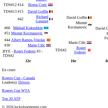
TDS#12
#14
Borna Coric
TDS#13
#15
David Goffin
Richard
David Goffin
#42
Gasquet
Miomir
Kecmanovic
#60
Mikhail Kukushkin
David G
#51
Miomir Kecmanovic
Fe
#44
Albert Ramos-Vinolas
Marin Cilic
#30
Marin Cilic
Roger
TDS#2
BYE -
Roger Federer
#3 -
Federer
TDS#2
32e
16e
8
En cours
Rogers Cup - Canada
Leader(s):
Drivers
Rogers Cup WTA
Top 20 ATP
© 2026 luckylosertennis.com