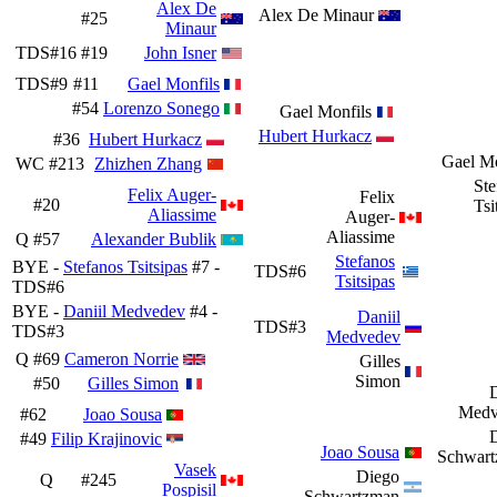
Alex De
Alex De Minaur
#25
Minaur
TDS#16
#19
John Isner
TDS#9
#11
Gael Monfils
#54
Lorenzo Sonego
Gael Monfils
Hubert Hurkacz
#36
Hubert Hurkacz
Gael Mo
WC
#213
Zhizhen Zhang
Ste
Felix Auger-
Felix
#20
Tsi
Aliassime
Auger-
Aliassime
Q
#57
Alexander Bublik
Stefanos
BYE -
Stefanos Tsitsipas
#7 -
TDS#6
Tsitsipas
TDS#6
BYE -
Daniil Medvedev
#4 -
Daniil
TDS#3
TDS#3
Medvedev
Q
#69
Cameron Norrie
Gilles
Simon
#50
Gilles Simon
D
Medv
#62
Joao Sousa
#49
Filip Krajinovic
Joao Sousa
Schwar
Vasek
Diego
Q
#245
Pospisil
Schwartzman