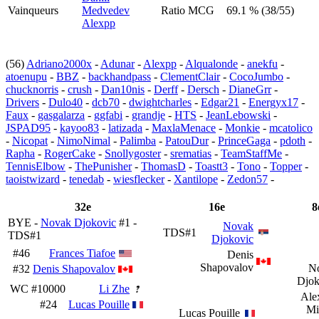
Vainqueurs
Medvedev
Ratio MCG
69.1 % (38/55)
Alexpp
(56)
Adriano2000x
-
Adunar
-
Alexpp
-
Alqualonde
-
anekfu
-
atoenupu
-
BBZ
-
backhandpass
-
ClementClair
-
CocoJumbo
-
chucknorris
-
crush
-
Dan10nis
-
Derff
-
Dersch
-
DianeGrr
-
Drivers
-
Dulo40
-
dcb70
-
dwightcharles
-
Edgar21
-
Energyx17
-
Faux
-
gasgalarza
-
ggfabi
-
grandje
-
HTS
-
JeanLebowski
-
JSPAD95
-
kayoo83
-
latizada
-
MaxlaMenace
-
Monkie
-
mcatolico
-
Nicopat
-
NimoNimal
-
Palimba
-
PatouDur
-
PrinceGaga
-
pdoth
-
Rapha
-
RogerCake
-
Snollygoster
-
srematias
-
TeamStaffMe
-
TennisElbow
-
ThePunisher
-
ThomasD
-
Toastt3
-
Tono
-
Topper
-
taoistwizard
-
tenedab
-
wiesflecker
-
Xantilope
-
Zedon57
-
32e
16e
8
BYE -
Novak Djokovic
#1 -
Novak
TDS#1
TDS#1
Djokovic
#46
Frances Tiafoe
Denis
Shapovalov
N
#32
Denis Shapovalov
Djok
WC
#10000
Li Zhe
Ale
#24
Lucas Pouille
Mi
Lucas Pouille