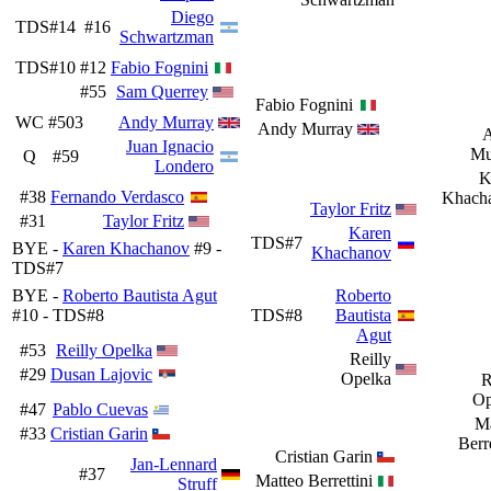
Diego
TDS#14
#16
Schwartzman
TDS#10
#12
Fabio Fognini
#55
Sam Querrey
Fabio Fognini
WC
#503
Andy Murray
Andy Murray
Juan Ignacio
Mu
Q
#59
Londero
K
#38
Fernando Verdasco
Khach
Taylor Fritz
#31
Taylor Fritz
Karen
TDS#7
BYE -
Karen Khachanov
#9 -
Khachanov
TDS#7
BYE -
Roberto Bautista Agut
Roberto
#10 - TDS#8
TDS#8
Bautista
Agut
#53
Reilly Opelka
Reilly
#29
Dusan Lajovic
Opelka
R
Op
#47
Pablo Cuevas
Ma
#33
Cristian Garin
Berre
Cristian Garin
Jan-Lennard
#37
Matteo Berrettini
Struff