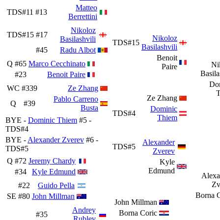
Matteo
TDS#11
#13
Berrettini
Nikoloz
TDS#15
#17
Nikoloz
Basilashvili
TDS#15
Basilashvili
#45
Radu Albot
Benoit
Q
#65
Marco Cecchinato
Ni
Paire
Basila
#23
Benoit Paire
Do
WC
#339
Ze Zhang
Ze Zhang
Pablo Carreno
Q
#39
Busta
Dominic
TDS#4
Thiem
BYE -
Dominic Thiem
#5 -
TDS#4
BYE -
Alexander Zverev
#6 -
Alexander
TDS#5
TDS#5
Zverev
Q
#72
Jeremy Chardy
Kyle
Edmund
#34
Kyle Edmund
Alexa
Zv
#22
Guido Pella
Borna C
SE
#80
John Millman
John Millman
Andrey
Borna Coric
#35
Rublev