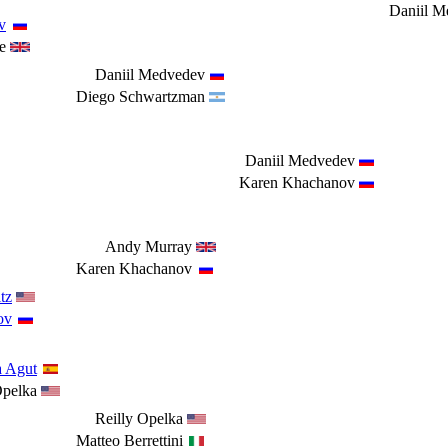
Daniil M
v
e
Daniil Medvedev
Diego Schwartzman
Daniil Medvedev
Karen Khachanov
Andy Murray
Karen Khachanov
tz
ov
a Agut
Opelka
Reilly Opelka
Matteo Berrettini