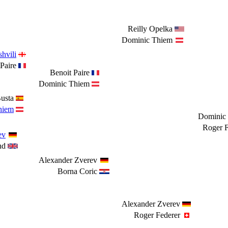
Reilly Opelka
Dominic Thiem
hvili
Paire
Benoit Paire
Dominic Thiem
usta
hiem
Dominic
Roger F
ev
nd
Alexander Zverev
Borna Coric
Alexander Zverev
Roger Federer