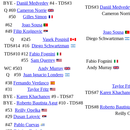
BYE -
Daniil Medvedev
#4 - TDS#3
TDS#3
Daniil Medvede
Q
#69
Cameron Norrie
Cameron Norri
#50
Gilles Simon
#62
Joao Sousa
#49
Filip Krajinovic
Joao Sousa
Diego Schwartzman
Q
#245
Vasek Pospisil
TDS#14
#16
Diego Schwartzman
TDS#10
#12
Fabio Fognini
#55
Sam Querrey
Fabio Fognini
Andy Murray
WC
#503
Andy Murray
Q
#59
Juan Ignacio Londero
#38
Fernando Verdasco
Taylor Fri
#31
Taylor Fritz
TDS#7
Karen Khachan
BYE -
Karen Khachanov
#9 - TDS#7
BYE -
Roberto Bautista Agut
#10 - TDS#8
TDS#8
Roberto Bautist
#53
Reilly Opelka
Reilly 
#29
Dusan Lajovic
#47
Pablo Cuevas