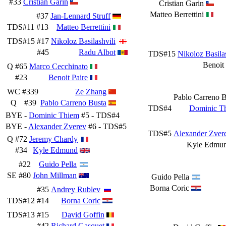
#33
Cristian Garin
Cristian Garin
Matteo Berrettini
#37
Jan-Lennard Struff
TDS#11
#13
Matteo Berrettini
TDS#15
#17
Nikoloz Basilashvili
#45
Radu Albot
TDS#15
Nikoloz Basilas
Benoit 
Q
#65
Marco Cecchinato
#23
Benoit Paire
WC
#339
Ze Zhang
Pablo Carreno B
Q
#39
Pablo Carreno Busta
TDS#4
Dominic T
BYE -
Dominic Thiem
#5 - TDS#4
BYE -
Alexander Zverev
#6 - TDS#5
TDS#5
Alexander Zver
Q
#72
Jeremy Chardy
Kyle Edmu
#34
Kyle Edmund
#22
Guido Pella
SE
#80
John Millman
Guido Pella
Borna Coric
#35
Andrey Rublev
TDS#12
#14
Borna Coric
TDS#13
#15
David Goffin
#42
Richard Gasquet