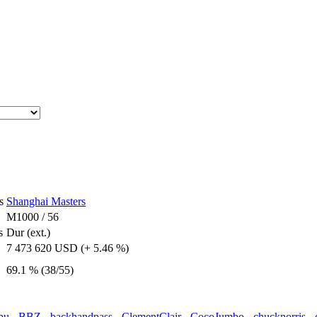
s
Shanghai Masters
M1000 / 56
s
Dur (ext.)
7 473 620 USD (+ 5.46 %)
69.1 % (38/55)
pu
-
BBZ
-
backhandpass
-
ClementClair
-
CocoJumbo
-
chucknorris
-