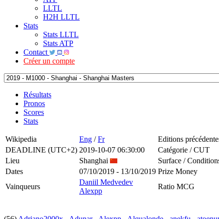
LLTL
H2H LLTL
Stats
Stats LLTL
Stats ATP
Contact
Créer un compte
Résultats
Pronos
Scores
Stats
Wikipedia
Eng
/
Fr
Editions précédente
DEADLINE (UTC+2)
2019-10-07 06:30:00
Catégorie / CUT
Lieu
Shanghai
Surface / Condition
Dates
07/10/2019 - 13/10/2019
Prize Money
Daniil Medvedev
Vainqueurs
Ratio MCG
Alexpp
(56)
Adriano2000x
-
Adunar
-
Alexpp
-
Alqualonde
-
anekfu
-
atoenu