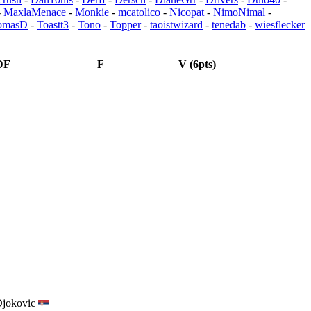
-
MaxlaMenace
-
Monkie
-
mcatolico
-
Nicopat
-
NimoNimal
-
omasD
-
Toastt3
-
Tono
-
Topper
-
taoistwizard
-
tenedab
-
wiesflecker
DF
F
V (6pts)
jokovic