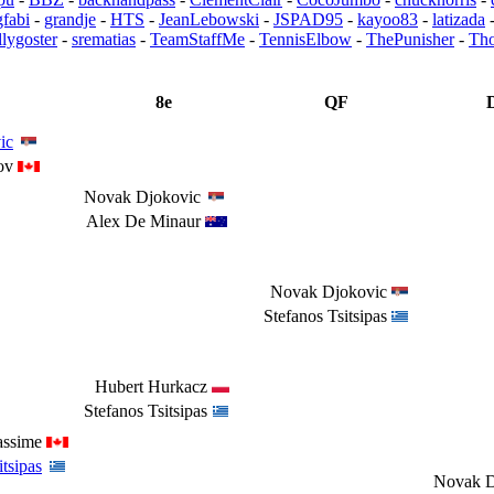
gfabi
-
grandje
-
HTS
-
JeanLebowski
-
JSPAD95
-
kayoo83
-
latizada
lygoster
-
srematias
-
TeamStaffMe
-
TennisElbow
-
ThePunisher
-
Th
8e
QF
ic
ov
Novak Djokovic
Alex De Minaur
Novak Djokovic
Stefanos Tsitsipas
Hubert Hurkacz
Stefanos Tsitsipas
assime
itsipas
Novak D