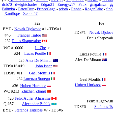
dcb70
-
dwightcharles
-
Edgar21
-
Energyx17
-
Faux
-
gasgalarza
-
g
Palimba
-
PatouDur
-
PrinceGaga
-
pdoth
-
Rapha
-
RogerCake
-
Snol
-
Xantilope
-
Zedon57
-
32e
16e
BYE -
Novak Djokovic
#1 - TDS#1
TDS#1
Novak Djokov
#46
Frances Tiafoe
Denis Shapoval
#32
Denis Shapovalov
WC
#10000
Li Zhe
#24
Lucas Pouille
Lucas Pouille
Alex De Minaur
#25
Alex De Minaur
TDS#16
#19
John Isner
TDS#9
#11
Gael Monfils
#54
Lorenzo Sonego
Gael Monfils
Hubert Hurkacz
#36
Hubert Hurkacz
WC
#213
Zhizhen Zhang
#20
Felix Auger-Aliassime
Felix Auger-Ali
Q
#57
Alexander Bublik
TDS#6
Stefanos Ts
BYE -
Stefanos Tsitsipas
#7 - TDS#6