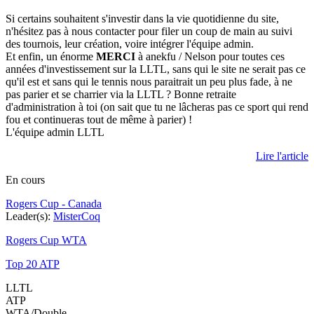
Si certains souhaitent s'investir dans la vie quotidienne du site,
n'hésitez pas à nous contacter pour filer un coup de main au suivi
des tournois, leur création, voire intégrer l'équipe admin.
Et enfin, un énorme
MERCI
à anekfu / Nelson pour toutes ces
années d'investissement sur la LLTL, sans qui le site ne serait pas ce
qu'il est et sans qui le tennis nous paraitrait un peu plus fade, à ne
pas parier et se charrier via la LLTL ? Bonne retraite
d'administration à toi (on sait que tu ne lâcheras pas ce sport qui rend
fou et continueras tout de même à parier) !
L'équipe admin LLTL
Lire l'article
En cours
Rogers Cup - Canada
Leader(s):
MisterCoq
Rogers Cup WTA
Top 20 ATP
LLTL
ATP
WTA/Double