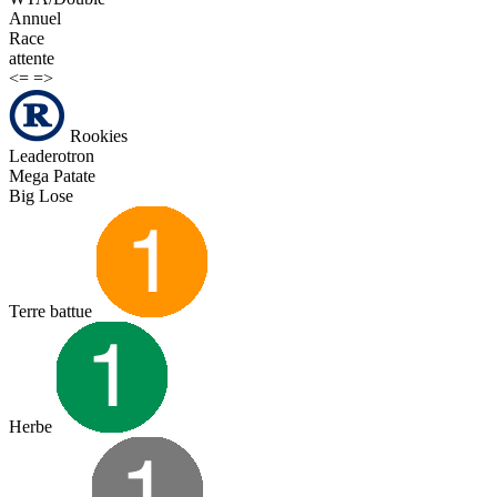
Annuel
Race
attente
<=
=>
Rookies
Leaderotron
Mega Patate
Big Lose
Terre battue
Herbe