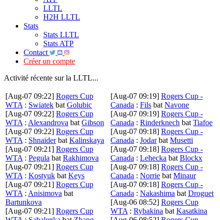
LLTL
H2H LLTL
Stats
Stats LLTL
Stats ATP
Contact
Créer un compte
Activité récente sur la LLTL...
[Aug-07 09:22]
Rogers Cup
[Aug-07 09:19]
Rogers Cup -
WTA
:
Swiatek
bat
Golubic
Canada
:
Fils
bat
Navone
[Aug-07 09:22]
Rogers Cup
[Aug-07 09:19]
Rogers Cup -
WTA
:
Alexandrova
bat
Gibson
Canada
:
Rinderknech
bat
Tiafoe
[Aug-07 09:22]
Rogers Cup
[Aug-07 09:18]
Rogers Cup -
WTA
:
Shnaider
bat
Kalinskaya
Canada
:
Jodar
bat
Musetti
[Aug-07 09:21]
Rogers Cup
[Aug-07 09:18]
Rogers Cup -
WTA
:
Pegula
bat
Rakhimova
Canada
:
Lehecka
bat
Blockx
[Aug-07 09:21]
Rogers Cup
[Aug-07 09:18]
Rogers Cup -
WTA
:
Kostyuk
bat
Keys
Canada
:
Norrie
bat
Minaur
[Aug-07 09:21]
Rogers Cup
[Aug-07 09:18]
Rogers Cup -
WTA
:
Anisimova
bat
Canada
:
Nakashima
bat
Droguet
Bartunkova
[Aug-06 08:52]
Rogers Cup
[Aug-07 09:21]
Rogers Cup
WTA
:
Rybakina
bat
Kasatkina
WTA
:
Sabalenka
bat
Zhang
[Aug-06 08:52]
Rogers Cup