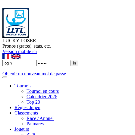
LUCKY LOSER
Pronos (gratos), stats, etc.
Version mobile ici
Obtenir un nouveau mot de passe
Tournois
Tournoi en cours
Calendrier 2026
Top 20
Règles du jeu
Classements
Race / Annuel
Palmarès
Joueurs
ATP