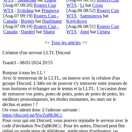
[Aug-07 09:20]
Rogers Cup
WTA
:
Li
bat
Cross
WTA
:
Svitolina
bat
Potapova
[Aug-06 08:52]
Rogers Cup
[Aug-07 09:19]
Rogers Cup -
WTA
:
Samsonova
bat
Canada
:
Borges
bat
Hanfmann
Krejcikova
[Aug-07 09:19]
Rogers Cup -
[Aug-06 08:51]
Rogers Cup
Canada
:
Darderi
bat
Shang
WTA
:
Joint
bat
Cirstea
=>
Tous les articles
<=
Création d'un serveur LLTL Discord
Toastt3 - 08/01/2024 20:55
Bonjour à tous les LL !
Avec le renouveau de la LLTL, on innove avec la création d'un
groupe Discord. L'idée est de pouvoir s'y retrouver entre joueurs de
tous horizons et échanger sur le tennis et la LLTL. L'occasion donc
de retrouver vos potes, potes de potes, potes de potes de potes, les
meilleurs pronostiqueurs, les étoiles montantes, les stars sur le
déclins et autres ! ?
On vous attend donc à l'adresse suivante :
https://discord.gg/NwZq8K8tCc
Pour ceux qui ont Discord, vous pouvez rejoindre le serveur avec le
code d'invitation NwZq8K8tCc. Pour les autres, Discord peut être
utilisé en application de téléphone, application d'ordinateur, ou