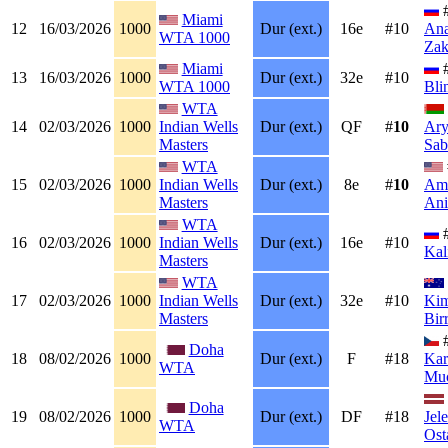
#
Miami
12
16/03/2026
1000
Dur (ext.)
16e
#10
Ana
WTA 1000
Zak
Miami
13
16/03/2026
1000
Dur (ext.)
32e
#10
WTA 1000
Bli
WTA
14
02/03/2026
1000
Indian Wells
Dur (ext.)
QF
#
10
Ary
Masters
Sab
WTA
15
02/03/2026
1000
Indian Wells
Dur (ext.)
8e
#
10
Am
Masters
Ani
WTA
16
02/03/2026
1000
Indian Wells
Dur (ext.)
16e
#10
Kal
Masters
WTA
17
02/03/2026
1000
Indian Wells
Dur (ext.)
32e
#10
Kim
Masters
Birr
Doha
18
08/02/2026
1000
Dur (ext.)
F
#18
Kar
WTA
Mu
Doha
19
08/02/2026
1000
Dur (ext.)
DF
#18
Jel
WTA
Ost