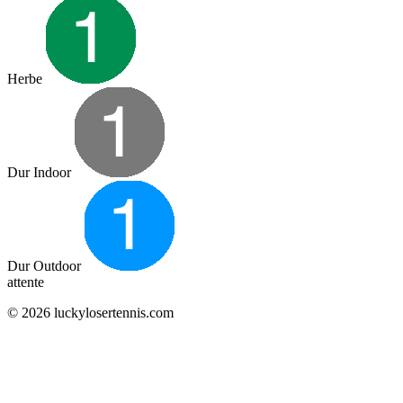
Herbe
Dur Indoor
Dur Outdoor
attente
© 2026 luckylosertennis.com