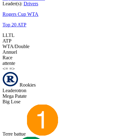
Leader(s):
Drivers
Rogers Cup WTA
Top 20 ATP
LLTL
ATP
WTA/Double
Annuel
Race
attente
<=
=>
Rookies
Leaderotron
Mega Patate
Big Lose
Terre battue