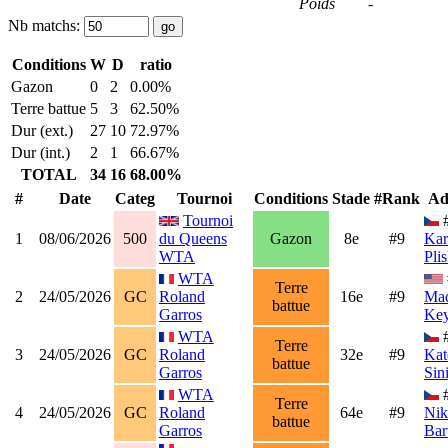
Poids
-
Nb matchs:
Conditions
W
D
ratio
Gazon
0
2
0.00%
Terre battue
5
3
62.50%
Dur (ext.)
27
10
72.97%
Dur (int.)
2
1
66.67%
TOTAL
34
16
68.00%
#
Date
Categ
Tournoi
Conditions
Stade
#Rank
Ad
Tournoi
#
1
08/06/2026
500
du Queens
Gazon
8e
#9
Kar
WTA
Pli
WTA
Terre
2
24/05/2026
GC
Roland
16e
#9
Mad
battue
Garros
Ke
WTA
Terre
3
24/05/2026
GC
Roland
32e
#9
Kat
battue
Garros
Sin
WTA
Terre
4
24/05/2026
GC
Roland
64e
#9
Nik
battue
Garros
Bar