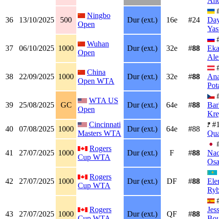
And
Ningbo
36
13/10/2025
500
Dur (ext.)
16e
#24
Da
Open
Yas
Wuhan
37
06/10/2025
1000
Dur (ext.)
32e
#
88
Eka
Open
Ale
China
38
22/09/2025
1000
Dur (ext.)
32e
#
88
Ana
Open WTA
Pot
WTA US
39
25/08/2025
GC
Dur (ext.)
64e
#
88
Bar
Open
Kre
Cincinnati
#1
40
07/08/2025
1000
Dur (ext.)
64e
#88
Masters WTA
Qua
Rogers
41
27/07/2025
1000
Dur (ext.)
F
#
88
Na
Cup WTA
Osa
Rogers
42
27/07/2025
1000
Dur (ext.)
DF
#
88
Ele
Cup WTA
Ryb
Rogers
Jes
43
27/07/2025
1000
Dur (ext.)
QF
#
88
Cup WTA
Bou