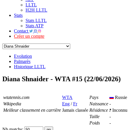
LLTL
H2H LLTL
Stats
Stats LLTL
Stats ATP
Contact
Créer un compte
Evolution
Palmarès
Historique LLTL
Diana Shnaider - WTA #15 (22/06/2026)
wtatennis.com
WTA
Pays
Russie
Wikipedia
Eng
/
Fr
Naissance
-
Meilleur classement en carrière
Jamais classée
Résidence
Inconnu
Taille
-
Poids
-
Nb matchs: