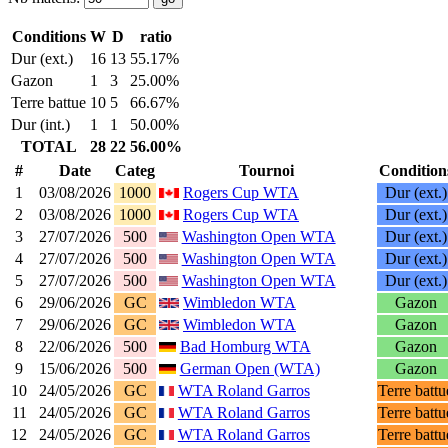
Conditions
W
D
ratio
Dur (ext.)
16
13
55.17%
Gazon
1
3
25.00%
Terre battue
10
5
66.67%
Dur (int.)
1
1
50.00%
TOTAL
28
22
56.00%
#
Date
Categ
Tournoi
Condition
1
03/08/2026
1000
Rogers Cup WTA
Dur (ext.)
2
03/08/2026
1000
Rogers Cup WTA
Dur (ext.)
3
27/07/2026
500
Washington Open WTA
Dur (ext.)
4
27/07/2026
500
Washington Open WTA
Dur (ext.)
5
27/07/2026
500
Washington Open WTA
Dur (ext.)
6
29/06/2026
GC
Wimbledon WTA
Gazon
7
29/06/2026
GC
Wimbledon WTA
Gazon
8
22/06/2026
500
Bad Homburg WTA
Gazon
9
15/06/2026
500
German Open (WTA)
Gazon
10
24/05/2026
GC
WTA Roland Garros
Terre battu
11
24/05/2026
GC
WTA Roland Garros
Terre battu
12
24/05/2026
GC
WTA Roland Garros
Terre battu