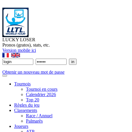
LUCKY LOSER
Pronos (gratos), stats, etc.
Version mobile ici
Obtenir un nouveau mot de passe
Tournois
Tournoi en cours
Calendrier 2026
Top 20
Règles du jeu
Classements
Race / Annuel
Palmarès
Joueurs
ATP