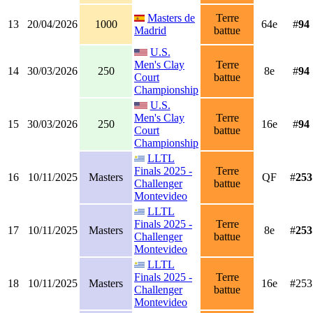
Masters de
Terre
13
20/04/2026
1000
64e
#
94
Madrid
battue
U.S.
Men's Clay
Terre
14
30/03/2026
250
8e
#
94
Court
battue
Championship
U.S.
Men's Clay
Terre
15
30/03/2026
250
16e
#
94
Court
battue
Championship
LLTL
Finals 2025 -
Terre
16
10/11/2025
Masters
QF
#
253
Challenger
battue
Montevideo
LLTL
Finals 2025 -
Terre
17
10/11/2025
Masters
8e
#
253
Challenger
battue
Montevideo
LLTL
Finals 2025 -
Terre
18
10/11/2025
Masters
16e
#253
Challenger
battue
Montevideo