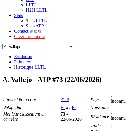
LLTL
H2H LLTL
Stats
Stats LLTL
Stats ATP
Contact
Créer un compte
Evolution
Palmarès
Historique LLTL
A. Vallejo - ATP #73 (22/06/2026)
atpworldtour.com
ATP
Pays
Inconnu
Wikipedia
Eng
/
Fr
Naissance
-
Meilleur classement en
73
-
Résidence
Inconnu
carrière
22/06/2026
Taille
-