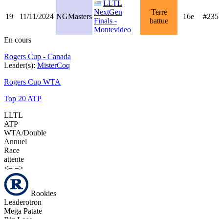
LLTL
NextGen
Terre
19
11/11/2024
NGMasters
16e
#235
Finals -
battue
Montevideo
En cours
Rogers Cup - Canada
Leader(s):
MisterCoq
Rogers Cup WTA
Top 20 ATP
LLTL
ATP
WTA/Double
Annuel
Race
attente
<=
=>
Rookies
Leaderotron
Mega Patate