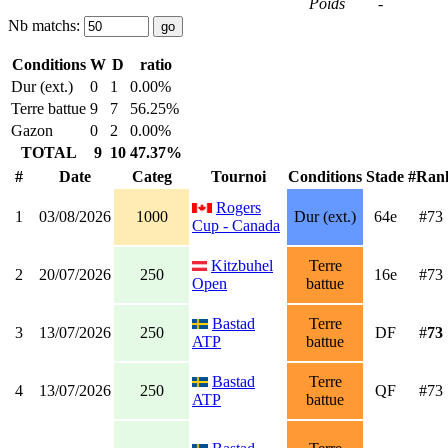
Poids
-
Nb matchs:
Conditions
W
D
ratio
Dur (ext.)
0
1
0.00%
Terre battue
9
7
56.25%
Gazon
0
2
0.00%
TOTAL
9
10
47.37%
#
Date
Categ
Tournoi
Conditions
Stade
#Ran
Rogers
1
03/08/2026
1000
Dur (ext.)
64e
#73
Cup - Canada
Kitzbuhel
Terre
2
20/07/2026
250
16e
#73
Open
battue
Bastad
Terre
3
13/07/2026
250
DF
#
73
ATP
battue
Bastad
Terre
4
13/07/2026
250
QF
#73
ATP
battue