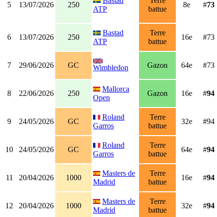
Bastad
Terre
5
13/07/2026
250
8e
#
73
ATP
battue
Bastad
Terre
6
13/07/2026
250
16e
#73
ATP
battue
7
29/06/2026
GC
Gazon
64e
#73
Wimbledon
Mallorca
8
22/06/2026
250
Gazon
16e
#
94
Open
Roland
Terre
9
24/05/2026
GC
32e
#94
Garros
battue
Roland
Terre
10
24/05/2026
GC
64e
#
94
Garros
battue
Masters de
Terre
11
20/04/2026
1000
16e
#
94
Madrid
battue
Masters de
Terre
12
20/04/2026
1000
32e
#
94
Madrid
battue