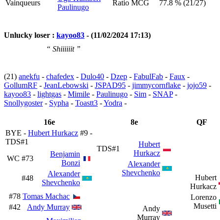
Vainqueurs
Ratio MCG
77.8 % (21/27)
Paulinugo
Unlucky loser :
kayoo83
- (11/02/2024 17:13)
“ Shiiiiiit ”
(21)
anekfu
-
chafedex
-
Dulo40
-
Dzep
-
FabulFab
-
Faux
-
GollumRF
-
JeanLebowski
-
JSPAD95
-
jimmycornflake
-
jojo59
-
kayoo83
-
lightgas
-
Mimile
-
Paulinugo
-
Sim
-
SNAP
-
Snollygoster
-
Sypha
-
Toastt3
-
Yodra
-
16e
8e
QF
BYE -
Hubert Hurkacz
#9 -
TDS#1
Hubert
TDS#1
Hurkacz
Benjamin
WC
#73
Bonzi
Alexander
Shevchenko
Alexander
Hubert
#48
Shevchenko
Hurkacz
#78
Tomas Machac
Lorenzo
Musetti
#42
Andy Murray
Andy
Murray