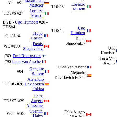
Maximilian
Alt
#91
Lorenzo
Marterer
TDS#6
Musetti
Lorenzo
TDS#6
#27
Musetti
BYE -
Ugo Humbert
#20 -
TDS#4
Ugo
TDS#4
Humbert
Hugo
Q
#104
Gaston
Denis
Shapovalov
Denis
WC
#109
Ugo
Shapovalov
Humbert
#69
Emil Ruusuvuori
Luca Van
#90
Luca Van Assche
Assche
Luca Van Assche
Gregoire
#84
Alejandro
Barrere
Davidovich Fokina
Alejandro
TDS#5
#26
Davidovich
Fokina
Felix
TDS#7
#29
Auger-
Aliassime
Quentin
Felix Auger-
WC
#100
Halys
Aliassime