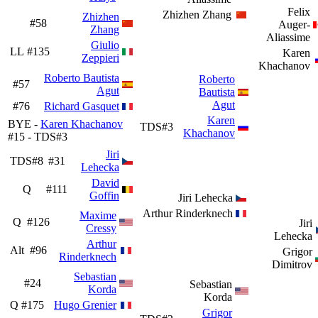
Felix
Zhizhen Zhang
Zhizhen
#58
Auger-
Zhang
Aliassime
Giulio
LL
#135
Karen
Zeppieri
Khachanov
Roberto Bautista
Roberto
#57
Agut
Bautista
Agut
#76
Richard Gasquet
Karen
BYE -
Karen Khachanov
TDS#3
Khachanov
#15 - TDS#3
Jiri
TDS#8
#31
Lehecka
David
Q
#111
Goffin
Jiri Lehecka
Arthur Rinderknech
Maxime
Q
#126
Jiri
Cressy
Lehecka
Arthur
Alt
#96
Grigor
Rinderknech
Dimitrov
Sebastian
#24
Sebastian
Korda
Korda
Q
#175
Hugo Grenier
Grigor