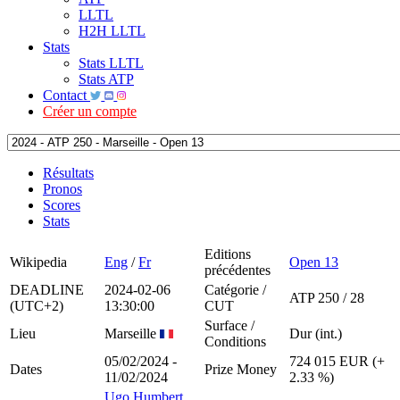
LLTL
H2H LLTL
Stats
Stats LLTL
Stats ATP
Contact
Créer un compte
Résultats
Pronos
Scores
Stats
Editions
Wikipedia
Eng
/
Fr
Open 13
précédentes
DEADLINE
2024-02-06
Catégorie /
ATP 250 / 28
(UTC+2)
13:30:00
CUT
Surface /
Lieu
Marseille
Dur (int.)
Conditions
05/02/2024 -
724 015 EUR (+
Dates
Prize Money
11/02/2024
2.33 %)
Ugo Humbert