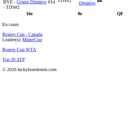
TDS#2
BYE -
Grigor Dimitrov
#14
Dimitrov
- TDS#2
16e
8e
QF
En cours
Rogers Cup - Canada
Leader(s):
MisterCoq
Rogers Cup WTA
Top 20 ATP
© 2026 luckylosertennis.com