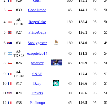
2
#29
crush
360
145.1
95
5
3
#39
CocoJumbo
45
144.1
95
5
#8-
4
RogerCake
180
138.4
95
5
TDS#8
5
#27
PrinceGaga
45
136.1
95
5
6
#31
Snollygoster
180
134.0
95
4
#3-
7
ezequiel2014
45
131.5
95
5
TDS#3
8
#26
pmaister
45
130.9
95
5
#4-
9
SNAP
127.4
95
5
TDS#4
10
#17
Dzep
45
126.6
95
5
11
#24
Drivers
90
126.6
95
5
12
#38
Paulinugo
45
126.5
95
5