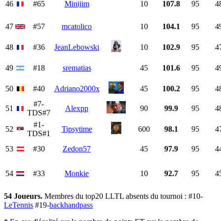
46
#65
Minijim
10
107.8
95
4
47
#57
mcatolico
10
104.1
95
4
48
#36
JeanLebowski
10
102.9
95
4
49
#18
srematias
45
101.6
95
4
50
#40
Adriano2000x
45
100.2
95
4
#7-
51
Alexpp
90
99.9
95
4
TDS#7
#1-
52
Tipsytime
600
98.1
95
4
TDS#1
53
#30
Zedon57
45
97.9
95
4
54
#33
Monkie
10
92.7
95
4
54 Joueurs.
Membres du top20 LLTL absents du tournoi : #10-
LeTennis
#19-
backhandpass