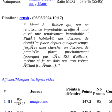
Vainqueurs
Ratio MCG
57.9 % (55/95)
nuageblanc
Finaliste :
crush
- (06/05/2024 10:17)
“ Merci Ã Rublev qui, par sa
renaissance improbable, m'offre Ã moi
aussi une renaissance improbable !
PlutÃ´t habituÃ© des discours de
derniÃ¨re place depuis quelques temps,
j'espÃ¨re aller chercher un discours de
premiÃ¨re place prochainement
(pourquoi pas dÃ¨s RG d'ailleurs,
mÃªme si je ne dois pas trop rÃªver,
Ã©tant franÃ§ais...). ”
Afficher/Masquer les lignes vides
Points à
Nb
#
Joueur
Points
Cor
défendre
Pronos
#5-
1
nuageblanc
147.2
95
5
TDS#5