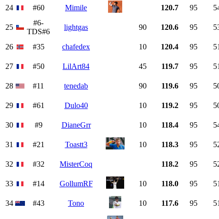
24
#60
Mimile
120.7
95
5
#6-
25
lightgas
90
120.6
95
5
TDS#6
26
#35
chafedex
10
120.4
95
5
27
#50
LilArt84
45
119.7
95
5
28
#11
tenedab
90
119.6
95
5
29
#61
Dulo40
10
119.2
95
5
30
#9
DianeGrr
10
118.4
95
5
31
#21
Toastt3
10
118.3
95
5
32
#32
MisterCoq
118.2
95
5
33
#14
GollumRF
10
118.0
95
5
34
#43
Tono
10
117.6
95
5