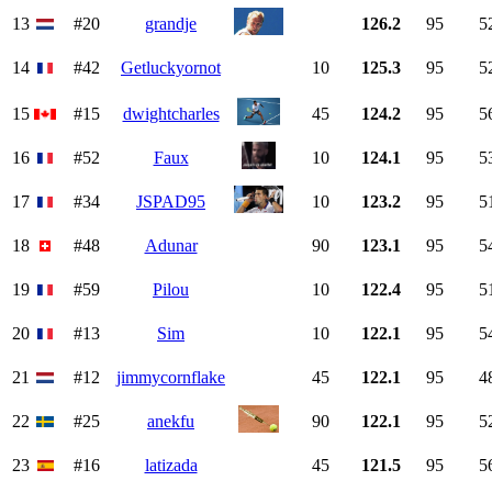
13
#20
grandje
126.2
95
5
14
#42
Getluckyornot
10
125.3
95
5
15
#15
dwightcharles
45
124.2
95
5
16
#52
Faux
10
124.1
95
5
17
#34
JSPAD95
10
123.2
95
5
18
#48
Adunar
90
123.1
95
5
19
#59
Pilou
10
122.4
95
5
20
#13
Sim
10
122.1
95
5
21
#12
jimmycornflake
45
122.1
95
4
22
#25
anekfu
90
122.1
95
5
23
#16
latizada
45
121.5
95
5