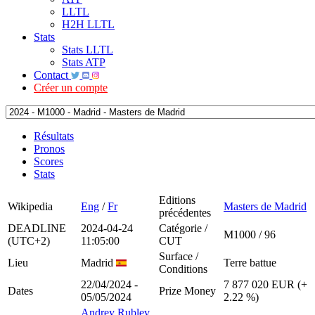
LLTL
H2H LLTL
Stats
Stats LLTL
Stats ATP
Contact
Créer un compte
Résultats
Pronos
Scores
Stats
Editions
Wikipedia
Eng
/
Fr
Masters de Madrid
précédentes
DEADLINE
2024-04-24
Catégorie /
M1000 / 96
(UTC+2)
11:05:00
CUT
Surface /
Lieu
Madrid
Terre battue
Conditions
22/04/2024 -
7 877 020 EUR (+
Dates
Prize Money
05/05/2024
2.22 %)
Andrey Rublev