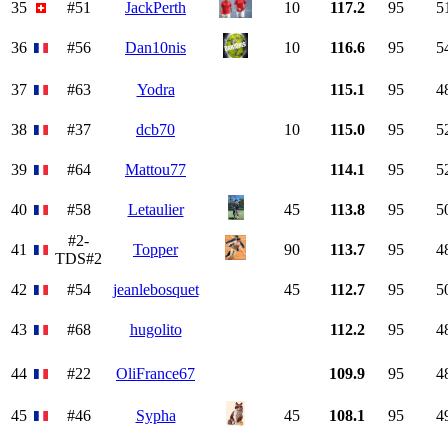
35
#51
JackPerth
10
117.2
95
5
36
#56
Dan10nis
10
116.6
95
5
37
#63
Yodra
115.1
95
4
38
#37
dcb70
10
115.0
95
5
39
#64
Mattou77
114.1
95
5
40
#58
Letaulier
45
113.8
95
5
#2-
41
Topper
90
113.7
95
4
TDS#2
42
#54
jeanlebosquet
45
112.7
95
5
43
#68
hugolito
112.2
95
4
44
#22
OliFrance67
109.9
95
4
45
#46
Sypha
45
108.1
95
4