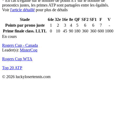
* En cas d'égalité sur le nombre de points ET sur le nombre de
pronostics justes, les primes ATP sont partagées entre les égalités.
Voir
l'article détaillé
pour plus de détails
Stade
64e
32e
16e
8e
QF
SF2
SF1
F
V
Points par prono juste
1
2
3
4
5
6
6
7
-
Prime finale class. LLTL
0
10
45
90
180
360
360
600
1000
En cours
Rogers Cup - Canada
Leader(s):
MisterCoq
Rogers Cup WTA
Top 20 ATP
© 2026 luckylosertennis.com