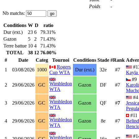
Poids
-
Nb matchs:
Conditions
W
D
ratio
Dur (ext.)
23
6
79.31%
Gazon
5
2
71.43%
Terre battue
10
4
71.43%
TOTAL
38
12
76.00%
#
Date
Categ
Tournoi
Conditions
Stade
#Rank
Adver
Rogers
#1
1
03/08/2026
1000
Dur (ext.)
32e
#7
Cup WTA
Kayla
#9
Wimbledon
2
29/06/2026
GC
Gazon
DF
#7
Karoli
WTA
Much
#4
Wimbledon
3
29/06/2026
GC
Gazon
QF
#
7
Jessic
WTA
Pegul
#11
Wimbledon
4
29/06/2026
GC
Gazon
8e
#7
Belind
WTA
Benci
#1
Wimbledon
5
29/06/2026
GC
Gazon
16e
#7