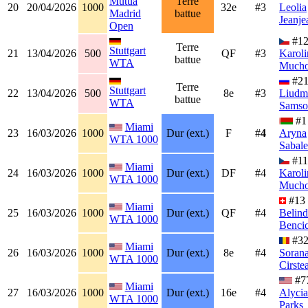
Mutua
Terre
20
20/04/2026
1000
32e
#3
Leolia
Madrid
battue
Jeanje
Open
#1
Terre
Stuttgart
21
13/04/2026
500
QF
#3
Karoli
battue
WTA
Much
#2
Terre
Stuttgart
22
13/04/2026
500
8e
#3
Liudm
battue
WTA
Samso
#1
Miami
23
16/03/2026
1000
Dur (ext.)
F
#
4
Aryna
WTA 1000
Sabal
#11
Miami
24
16/03/2026
1000
Dur (ext.)
DF
#4
Karoli
WTA 1000
Much
#13
Miami
25
16/03/2026
1000
Dur (ext.)
QF
#4
Belind
WTA 1000
Benci
#3
Miami
26
16/03/2026
1000
Dur (ext.)
8e
#4
Soran
WTA 1000
Cirste
#7
Miami
27
16/03/2026
1000
Dur (ext.)
16e
#4
Alycia
WTA 1000
Parks