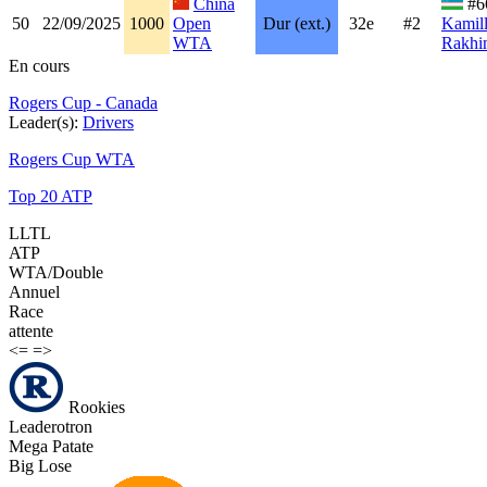
China
#6
50
22/09/2025
1000
Open
Dur (ext.)
32e
#2
Kamil
WTA
Rakhi
En cours
Rogers Cup - Canada
Leader(s):
Drivers
Rogers Cup WTA
Top 20 ATP
LLTL
ATP
WTA/Double
Annuel
Race
attente
<=
=>
Rookies
Leaderotron
Mega Patate
Big Lose