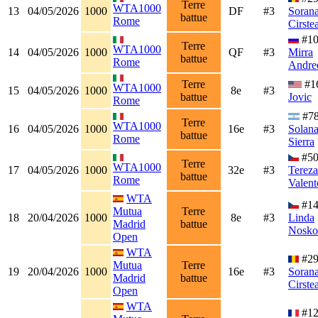
Terre
WTA1000
13
04/05/2026
1000
DF
#3
Soran
battue
Rome
Cirste
#1
Terre
WTA1000
14
04/05/2026
1000
QF
#3
Mirra
battue
Rome
Andre
Terre
#1
WTA1000
15
04/05/2026
1000
8e
#3
battue
Jovic
Rome
#7
Terre
WTA1000
16
04/05/2026
1000
16e
#3
Solan
battue
Rome
Sierra
#5
Terre
WTA1000
17
04/05/2026
1000
32e
#3
Tereza
battue
Rome
Valent
WTA
#1
Mutua
Terre
18
20/04/2026
1000
8e
#3
Linda
Madrid
battue
Nosko
Open
WTA
#2
Mutua
Terre
19
20/04/2026
1000
16e
#3
Soran
Madrid
battue
Cirste
Open
WTA
#12