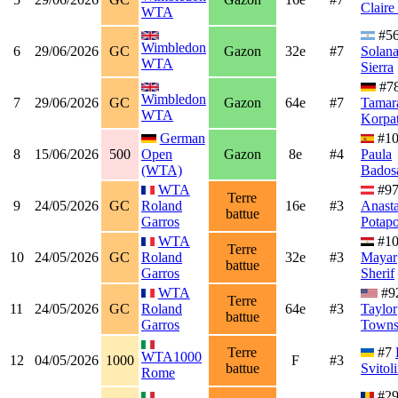
Claire
WTA
#5
Wimbledon
6
29/06/2026
GC
Gazon
32e
#7
Solan
WTA
Sierra
#7
Wimbledon
7
29/06/2026
GC
Gazon
64e
#7
Tamar
WTA
Korpa
German
#10
8
15/06/2026
500
Open
Gazon
8e
#4
Paula
(WTA)
Bados
WTA
#9
Terre
9
24/05/2026
GC
Roland
16e
#3
Anasta
battue
Garros
Potap
WTA
#10
Terre
10
24/05/2026
GC
Roland
32e
#3
Mayar
battue
Garros
Sherif
WTA
#9
Terre
11
24/05/2026
GC
Roland
64e
#3
Taylor
battue
Garros
Towns
Terre
#7
WTA1000
12
04/05/2026
1000
F
#3
battue
Svitol
Rome
#2