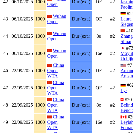
42
06/10/2025
1000
Dur (ext.)
DF
#2
Jasmi
Open
Paolin
#5
Wuhan
43
06/10/2025
1000
Dur (ext.)
QF
#2
Laura
Open
Siege
#10
Wuhan
44
06/10/2025
1000
Dur (ext.)
8e
#2
Zhang
Open
Shuai
#7
Wuhan
45
06/10/2025
1000
Dur (ext.)
16e
#2
Moyu
Open
Uchij
China
#7
46
22/09/2025
1000
Open
Dur (ext.)
DF
#2
Aman
WTA
Anisi
China
#6
47
22/09/2025
1000
Open
Dur (ext.)
QF
#2
Lys
WTA
China
#20
48
22/09/2025
1000
Open
Dur (ext.)
8e
#2
Belind
WTA
Benci
China
#3
49
22/09/2025
1000
Open
Dur (ext.)
16e
#2
Leyla
WTA
Ferna