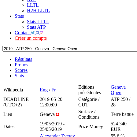
LLTL
H2H LLTL
Stats
Stats LLTL
Stats ATP
Contact
Créer un compte
Résultats
Pronos
Scores
Stats
Editions
Geneva
Wikipedia
Eng
/
Fr
précédentes
Open
DEADLINE
2019-05-20
Catégorie /
ATP 250 /
(UTC+2)
12:00:00
CUT
28
Surface /
Lieu
Geneva
Terre battue
Conditions
19/05/2019 -
524 340
Dates
Prize Money
25/05/2019
EUR
Alexander Zverev
55.6 %