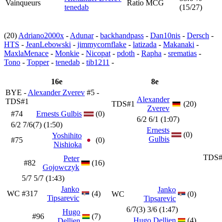
Vainqueurs
Ratio MCG
tenedab
(15/27)
(20)
Adriano2000x
-
Adunar
-
backhandpass
-
Dan10nis
-
Dersch
-
HTS
-
JeanLebowski
-
jimmycornflake
-
latizada
-
Makanaki
-
MaxlaMenace
-
Monkie
-
Nicopat
-
pdoth
-
Rapha
-
srematias
-
Tono
-
Topper
-
tenedab
-
tib1211
-
16e
8e
BYE -
Alexander Zverev
#5 -
Alexander
TDS#1
TDS#1
(20)
Zverev
#74
Ernests Gulbis
(0)
6/2 6/1 (1:07)
6/2 7/6(7) (1:50)
Ernests
(0)
Yoshihito
Gulbis
#75
(0)
Nishioka
TDS#
Peter
#82
(16)
Gojowczyk
5/7 5/7 (1:43)
Janko
Janko
WC
#317
(4)
WC
(0)
Tipsarevic
Tipsarevic
6/7(3) 3/6 (1:47)
Hugo
#96
(7)
Hugo Dellien
(4)
Dellien