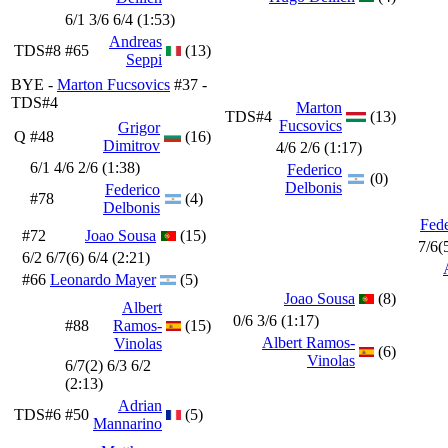
6/1 3/6 6/4 (1:53)
Andreas
TDS#8
#65
(13)
Seppi
BYE -
Marton Fucsovics
#37 -
TDS#4
Marton
TDS#4
(13)
Fucsovics
Grigor
Q
#48
(16)
Dimitrov
4/6 2/6 (1:17)
6/1 4/6 2/6 (1:38)
Federico
(0)
Delbonis
Federico
#78
(4)
Delbonis
Fede
#72
Joao Sousa
(15)
7/6(
6/2 6/7(6) 6/4 (2:21)
#66
Leonardo Mayer
(5)
Joao Sousa
(8)
Albert
0/6 3/6 (1:17)
#88
Ramos-
(15)
Albert Ramos-
Vinolas
(6)
Vinolas
6/7(2) 6/3 6/2
(2:13)
Adrian
TDS#6
#50
(5)
Mannarino