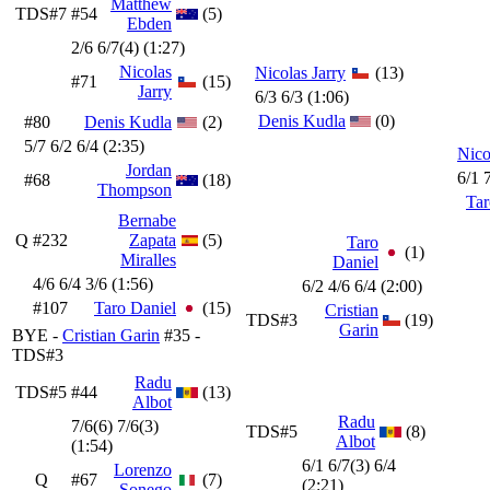
Matthew
TDS#7
#54
(5)
Ebden
2/6 6/7(4) (1:27)
Nicolas
Nicolas Jarry
(13)
#71
(15)
Jarry
6/3 6/3 (1:06)
Denis Kudla
(0)
#80
Denis Kudla
(2)
5/7 6/2 6/4 (2:35)
Nico
Jordan
6/1 
#68
(18)
Thompson
Tar
Bernabe
Q
#232
Zapata
(5)
Taro
(1)
Miralles
Daniel
4/6 6/4 3/6 (1:56)
6/2 4/6 6/4 (2:00)
#107
Taro Daniel
(15)
Cristian
TDS#3
(19)
Garin
BYE -
Cristian Garin
#35 -
TDS#3
Radu
TDS#5
#44
(13)
Albot
Radu
7/6(6) 7/6(3)
TDS#5
(8)
Albot
(1:54)
6/1 6/7(3) 6/4
Lorenzo
Q
#67
(7)
(2:21)
Sonego