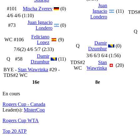
Juan
#101
Mischa Zverev
(0)
Ignacio
(11)
TDS#
4/6 4/6 (1:10)
Londero
Juan Ignacio
#73
(0)
Londero
Q
Feliciano
WC
#106
(9)
Lopez
Damir
Q
(0)
Dzumhur
7/6(2) 4/6 5/7 (2:33)
3/6 6/3 6/4 (1:56)
Damir
Q
#58
(11)
Dzumhur
TDS#2
Stan
(20)
WC
Wawrinka
BYE -
Stan Wawrinka
#29 -
TDS#2 WC
16e
8e
En cours
Rogers Cup - Canada
Leader(s):
MisterCoq
Rogers Cup WTA
Top 20 ATP