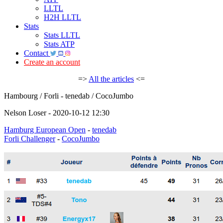
LLTL
H2H LLTL
Stats
Stats LLTL
Stats ATP
Contact
Create an account
=>
All the articles
<=
Hambourg / Forli - tenedab / CocoJumbo
Nelson Loser - 2020-10-12 12:30
Hamburg European Open
-
tenedab
Forli Challenger
-
CocoJumbo