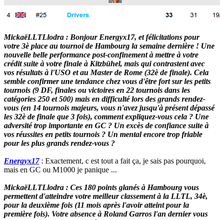
MickaëLLTLlodra : Bonjour Energyx17, et félicitations pour
votre 3è place au tournoi de Hambourg la semaine dernière ! Une
nouvelle belle performance post-confinement à mettre à votre
crédit suite à votre finale à Kitzbühel, mais qui contrastent avec
vos résultats à l'USO et au Master de Rome (32è de finale). Cela
semble confirmer une tendance chez vous d'être fort sur les petits
tournois (9 DF, finales ou victoires en 22 tournois dans les
catégories 250 et 500) mais en difficulté lors des grands rendez-
vous (en 14 tournois majeurs, vous n'avez jusqu'à présent dépassé
les 32è de finale que 3 fois), comment expliquez-vous cela ? Une
adversité trop importante en GC ? Un excès de confiance suite à
vos réussites en petits tournois ? Un mental encore trop friable
pour les plus grands rendez-vous ?
Energyx17
: Exactement, c est tout a fait ça, je sais pas pourquoi,
mais en GC ou M1000 je panique ...
MickaëLLTLlodra : Ces 180 points glanés à Hambourg vous
permettent d'atteindre votre meilleur classement à la LLTL, 34è,
pour la deuxième fois (11 mois après l'avoir atteint pour la
première fois). Votre absence à Roland Garros l'an dernier vous