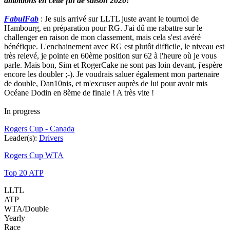
ambitions en cette fin de saison 2020!
FabulFab
: Je suis arrivé sur LLTL juste avant le tournoi de
Hambourg, en préparation pour RG. J'ai dû me rabattre sur le
challenger en raison de mon classement, mais cela s'est avéré
bénéfique. L'enchainement avec RG est plutôt difficile, le niveau est
très relevé, je pointe en 60ème position sur 62 à l'heure où je vous
parle. Mais bon, Sim et RogerCake ne sont pas loin devant, j'espère
encore les doubler ;-). Je voudrais saluer également mon partenaire
de double, Dan10nis, et m'excuser auprès de lui pour avoir mis
Océane Dodin en 8ème de finale ! A très vite !
In progress
Rogers Cup - Canada
Leader(s):
Drivers
Rogers Cup WTA
Top 20 ATP
LLTL
ATP
WTA/Double
Yearly
Race