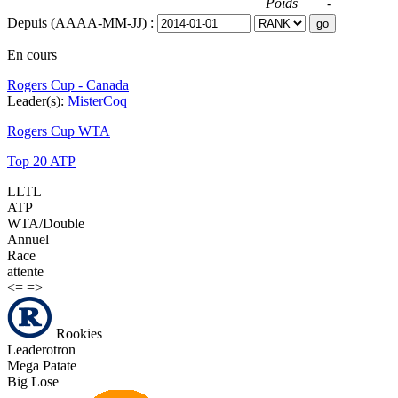
Poids
-
Depuis (AAAA-MM-JJ) :
En cours
Rogers Cup - Canada
Leader(s):
MisterCoq
Rogers Cup WTA
Top 20 ATP
LLTL
ATP
WTA/Double
Annuel
Race
attente
<=
=>
Rookies
Leaderotron
Mega Patate
Big Lose