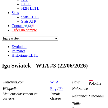
LLTL
H2H LLTL
Stats
Stats LLTL
Stats ATP
Contact
Créer un compte
Evolution
Palmarès
Historique LLTL
Iga Swiatek - WTA #3 (22/06/2026)
wtatennis.com
WTA
Pays
Pologne
Wikipedia
Eng
/
Fr
Naissance
-
Meilleur classement en
Jamais
Résidence
Inconnu
carrière
classée
Taille
-