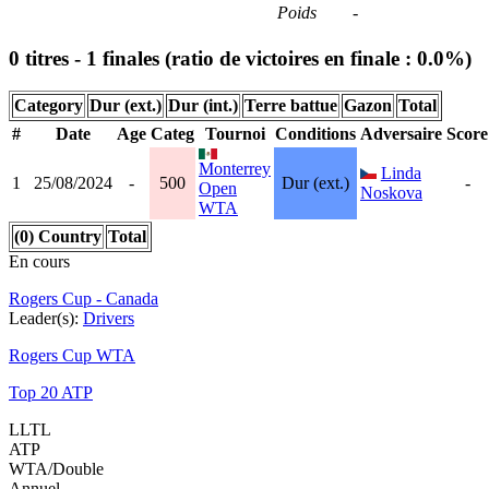
Poids
-
0 titres - 1 finales (ratio de victoires en finale : 0.0%)
Category
Dur (ext.)
Dur (int.)
Terre battue
Gazon
Total
#
Date
Age
Categ
Tournoi
Conditions
Adversaire
Score
Monterrey
Linda
1
25/08/2024
-
500
Dur (ext.)
-
Open
Noskova
WTA
(0) Country
Total
En cours
Rogers Cup - Canada
Leader(s):
Drivers
Rogers Cup WTA
Top 20 ATP
LLTL
ATP
WTA/Double
Annuel