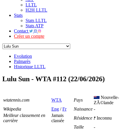
LLTL
H2H LLTL
Stats
Stats LLTL
Stats ATP
Contact
Créer un compte
Evolution
Palmarès
Historique LLTL
Lulu Sun - WTA #112 (22/06/2026)
Nouvelle-
wtatennis.com
WTA
Pays
ZÃ©lande
Wikipedia
Eng
/
Fr
Naissance
-
Meilleur classement en
Jamais
Résidence
Inconnu
carrière
classée
Taille
-