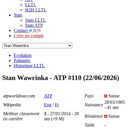
LLTL
H2H LLTL
Stats
Stats LLTL
Stats ATP
Contact
Créer un compte
Evolution
Palmarès
Historique LLTL
Stan Wawrinka - ATP #110 (22/06/2026)
atpworldtour.com
ATP
Pays
Suisse
28/03/1985
Wikipedia
Eng
/
Fr
Naissance
- 41 ans
Meilleur classement
3
- 27/01/2014 - 28
Résidence
Suisse
en carrière
ans (+9 M)
Taille
-