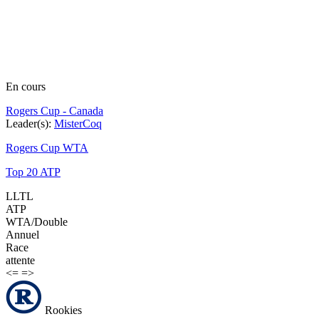
En cours
Rogers Cup - Canada
Leader(s):
MisterCoq
Rogers Cup WTA
Top 20 ATP
LLTL
ATP
WTA/Double
Annuel
Race
attente
<=
=>
Rookies