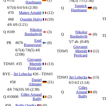
Q
#132
(1)
7/6(3) 7/5 (1:36)
Hanfmann
Yannick
6/7(4) 6/4 6/4 (2:30)
Q
(0)
Hanfmann
#70
Matteo Arnaldi
(12)
T
#68
Quentin Halys
(10)
4/6 4/6 (1:21)
Nikoloz
Q
#109
(3)
Nikoloz
Basilashvili
Q
(0)
T
Basilashvili
Emil
5/7 ab. (0:49)
PR
#676
(0)
Ruusuvuori
Giovanni
6/7(4) 7/6(5) 4/6
TDS#5
Mpetshi
(12)
(2:08)
Perricard
Giovanni
TDS#5
#35
Mpetshi
(13)
Perricard
BYE -
Jiri Lehecka
#20 - TDS#3
TDS#3
Jiri Lehecka
(13)
Daniel
#58
(11)
6/3 6/2 (1:14)
Altmaier
Gilles
4/6 7/6(10) 3/6 (2:38)
Q
Arnaud
(0)
Gilles Arnaud
Bailly
Q
#10000
(2)
T
Bailly
#59
Reilly Opelka
(0)