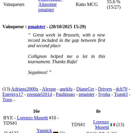
55.6 %
Vainqueurs
Aliassime
Ratio MCG
(15/27)
pmaister
Vainqueur :
pmaister
- (20/10/2025 15:29)
“ Great week in Brussels, with a new
record included in the gap between first
and second place
Collignon helped me a lot in this
tournament. Thanks Rafa!
Seguimos! ”
(13)
Adriano2000x
-
Alexpp
-
anekfu
-
DianeGrr
-
Drivers
-
dcb70
-
Energyx17
-
ezequiel2014
-
Paulinugo
-
pmaister
-
Sypha
-
Toastt3
-
Tono
-
16e
8e
BYE -
Lorenzo Musetti
#10 -
Lorenzo
TDS#1
TDS#1
(13)
Musetti
Yannick