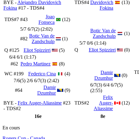
BYE -
Alejandro Davidovich
TDS#4
Davidovich
(13)
Fokina
#17 - TDS#4
Fokina
Joao
TDS#7
#43
(12)
Fonseca
5/7 6/7(2) (2:02)
Botic Van de
(1)
Botic Van de
Zandschulp
#82
(1)
Zandschulp
5/7 0/6 (1:14)
Q
Eliot Spizzirri
(0)
Q
#125
Eliot Spizzirri
(5)
6/4 6/1 (1:17)
#62
Pedro Martinez
(8)
T
Damir
WC
#199
Federico Cina
(4)
(0)
Dzumhur
7/6(5) 2/6 6/7(3) (2:42)
6/7(3) 6/4 6/7(5)
Damir
#64
(9)
(2:55)
Dzumhur
Felix
BYE -
Felix Auger-Aliassime
#23
TDS#2
Auger-
(12)
- TDS#2
Aliassime
16e
8e
En cours
Rogers Cup - Canada