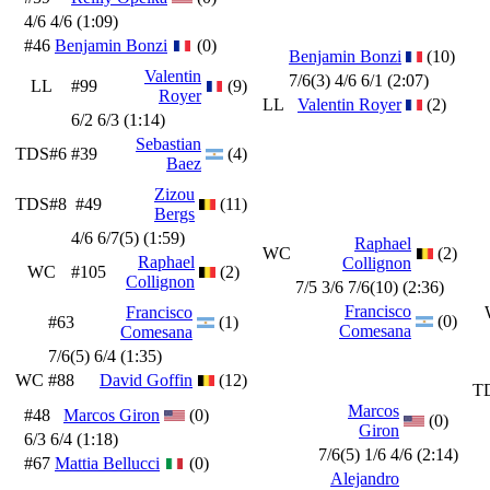
4/6 4/6 (1:09)
#46
Benjamin Bonzi
(0)
Benjamin Bonzi
(10)
Valentin
7/6(3) 4/6 6/1 (2:07)
LL
#99
(9)
Royer
LL
Valentin Royer
(2)
6/2 6/3 (1:14)
Sebastian
TDS#6
#39
(4)
Baez
Zizou
TDS#8
#49
(11)
Bergs
4/6 6/7(5) (1:59)
Raphael
WC
(2)
Raphael
Collignon
WC
#105
(2)
Collignon
7/5 3/6 7/6(10) (2:36)
Francisco
Francisco
(0)
#63
(1)
Comesana
Comesana
7/6(5) 6/4 (1:35)
WC
#88
David Goffin
(12)
T
Marcos
#48
Marcos Giron
(0)
(0)
Giron
6/3 6/4 (1:18)
7/6(5) 1/6 4/6 (2:14)
#67
Mattia Bellucci
(0)
Alejandro