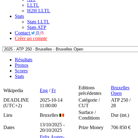
LLTL
H2H LLTL
Stats
Stats LLTL
Stats ATP
Contact
Créer un compte
Résultats
Pronos
Scores
Stats
Editions
Bruxelles
Wikipedia
Eng
/
Fr
précédentes
Open
DEADLINE
2025-10-14
Catégorie /
ATP 250 /
(UTC+2)
11:00:00
CUT
28
Surface /
Lieu
Bruxelles
Dur (int.)
Conditions
13/10/2025 -
Dates
Prize Money
706 850 €
20/10/2025
Felix Auger-