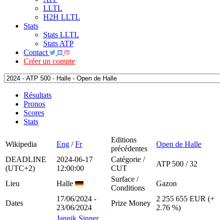
LLTL
H2H LLTL
Stats
Stats LLTL
Stats ATP
Contact
Créer un compte
Résultats
Pronos
Scores
Stats
Editions
Wikipedia
Eng
/
Fr
Open de Halle
précédentes
DEADLINE
2024-06-17
Catégorie /
ATP 500 / 32
(UTC+2)
12:00:00
CUT
Surface /
Lieu
Halle
Gazon
Conditions
17/06/2024 -
2 255 655 EUR (+
Dates
Prize Money
23/06/2024
2.76 %)
Jannik Sinner