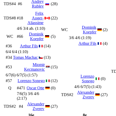
Andrey
TDS#4
#6
(28)
Rublev
Felix
TDS#8
#18
Auger-
(22)
Aliassime
Dominik
4/6 3/4 ab. (1:10)
WC
(2)
Koepfer
Dominik
WC
#66
(5)
3/6 4/6 (1:19)
Koepfer
Arthur Fils
(4)
#36
Arthur Fils
(14)
6/4 6/4 (1:10)
#34
Tomas Machac
(13)
Miomir
#53
(15)
Kecmanovic
TD
6/7(6) 6/7(5) (1:57)
Lorenzo
(0)
#57
Lorenzo Sonego
(12)
Sonego
4/6 6/7(5) (1:43)
Q
#471
Oscar Otte
(0)
Alexander
7/6(5) 3/6 4/6
TDS#2
(27)
Zverev
(2:17)
Alexander
TDS#2
#4
(27)
Zverev
16e
8e