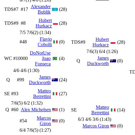
Alexander
TDS#7
#17
(28)
Bublik
Hubert
TDS#9
#8
(28)
Hurkacz
7/5 7/6(2) (1:34)
Flavio
Hubert
#48
(0)
TDS#9
(28)
Cobolli
Hurkacz
7/6(3) 6/4 (1:26)
DoNotUse
James
WC
#10000
Joao
(4)
Q
(0)
Duckworth
Fonseca
4/6 4/6 (1:30)
TD
James
Q
#99
(24)
Duckworth
Matteo
SE
#93
(27)
Berrettini
7/6(5) 6/2 (1:32)
Matteo
Q
#60
Alex Michelsen
(1)
SE
(14)
Berrettini
Marcos
6/3 4/6 3/6 (1:43)
#54
(0)
Giron
Marcos Giron
(0)
6/4 7/6(5) (1:27)