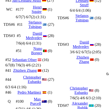
#43
Jan-Lennard Struff
(27)
Lennard
(12)
Struff
Henri
WC
#177
(1)
6/4 6/4 (1:06)
Squire
Stefanos
6/7(7) 6/7(2) (1:31)
TDS#6
(16)
Tsitsipas
Stefanos
TDS#6
#11
(27)
Tsitsipas
Daniil
TDS#3
#5
(28)
Medvedev
Daniil
7/6(4) 6/4 (1:31)
TDS#3
(28)
Medvedev
Nuno
#51
(0)
3/6 6/2 6/7(5) (2:05)
Borges
Zhizhen
(0)
#52
Sebastian Ofner
(16)
Zhang
6/7(8) 7/6(3) 4/6 (2:21)
#41
Zhizhen Zhang
(12)
6
Christopher
#44
(27)
Eubanks
6/3 6/4 (1:16)
Christopher
(8)
#46
Pedro Martinez
(1)
Eubanks
7/6(5) 4/6 6/3 (2:10)
Max
Q
#100
(0)
Alexander
Purcell
TDS#7
(20)
Bublik
6/7(1) 4/6 (1:26)