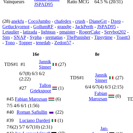
Vainqueurs
Ratio MCG
64.5 % (20/31)
JSPAD95
(28)
anekfu
-
CocoJumbo
-
chafedex
-
crush
-
DianeGrr
-
Dzep
-
Getluckyornot
-
GollumRF
-
grandje
-
JackPerth
-
JSPAD95
-
Letaulier
-
latizada
-
lightgas
-
pmaister
-
RogerCake
-
Servbot202
-
Sim
-
SNAP
-
Sypha
-
srematias
-
ThePunisher
-
Tipsytime
-
Toastt3
-
Tono
-
Topper
-
tenedab
-
Zedon57
-
16e
8e
Jannik
TDS#1
#1
(27)
Sinner
6/7(8) 6/3 6/2
Jannik
TDS#1
(27)
(2:22)
Sinner
Tallon
6/4 6/7(4) 6/3 (2:15)
#27
(1)
Griekspoor
Fabian
(0)
Marozsan
#45
Fabian Marozsan
(6)
TD
7/5 4/6 6/1 (1:56)
#40
Roman Safiullin
(22)
#39
Luciano Darderi
(1)
7/6(2) 5/7 6/7(10) (2:31)
Jan-