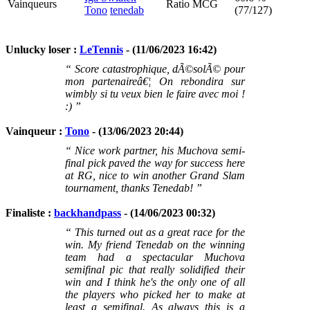
Vainqueurs
Ratio MCG
Tono
tenedab
(77/127)
Unlucky loser :
LeTennis
- (11/06/2023 16:42)
“ Score catastrophique, dÃ©solÃ© pour
mon partenaireâ€¦ On rebondira sur
wimbly si tu veux bien le faire avec moi !
:) ”
Vainqueur :
Tono
- (13/06/2023 20:44)
“ Nice work partner, his Muchova semi-
final pick paved the way for success here
at RG, nice to win another Grand Slam
tournament, thanks Tenedab! ”
Finaliste :
backhandpass
- (14/06/2023 00:32)
“ This turned out as a great race for the
win. My friend Tenedab on the winning
team had a spectacular Muchova
semifinal pic that really solidified their
win and I think he's the only one of all
the players who picked her to make at
least a semifinal. As always this is a