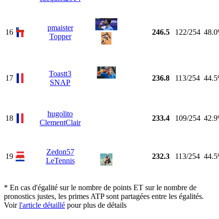
pmaister
16
246.5
122/254
48.
Topper
Toastt3
17
236.8
113/254
44.
SNAP
hugolito
18
233.4
109/254
42.
ClementClair
Zedon57
19
232.3
113/254
44.
LeTennis
* En cas d'égalité sur le nombre de points ET sur le nombre de
pronostics justes, les primes ATP sont partagées entre les égalités.
Voir
l'article détaillé
pour plus de détails