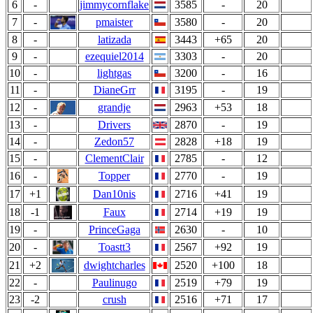
6
-
jimmycornflake
3585
-
20
7
-
pmaister
3580
-
20
8
-
latizada
3443
+65
20
9
-
ezequiel2014
3303
-
20
10
-
lightgas
3200
-
16
11
-
DianeGrr
3195
-
19
12
-
grandje
2963
+53
18
13
-
Drivers
2870
-
19
14
-
Zedon57
2828
+18
19
15
-
ClementClair
2785
-
12
16
-
Topper
2770
-
19
17
+1
Dan10nis
2716
+41
19
18
-1
Faux
2714
+19
19
19
-
PrinceGaga
2630
-
10
20
-
Toastt3
2567
+92
19
21
+2
dwightcharles
2520
+100
18
22
-
Paulinugo
2519
+79
19
23
-2
crush
2516
+71
17