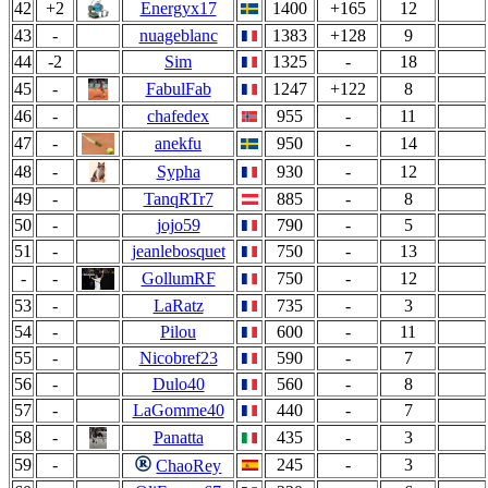
42
+2
Energyx17
1400
+165
12
43
-
nuageblanc
1383
+128
9
44
-2
Sim
1325
-
18
45
-
FabulFab
1247
+122
8
46
-
chafedex
955
-
11
47
-
anekfu
950
-
14
48
-
Sypha
930
-
12
49
-
TanqRTr7
885
-
8
50
-
jojo59
790
-
5
51
-
jeanlebosquet
750
-
13
-
-
GollumRF
750
-
12
53
-
LaRatz
735
-
3
54
-
Pilou
600
-
11
55
-
Nicobref23
590
-
7
56
-
Dulo40
560
-
8
57
-
LaGomme40
440
-
7
58
-
Panatta
435
-
3
59
-
245
-
3
ChaoRey