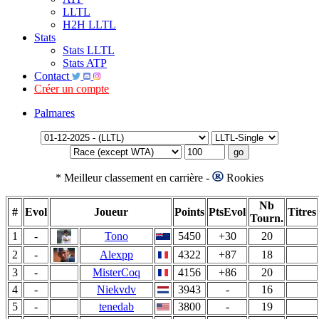
LLTL
H2H LLTL
Stats
Stats LLTL
Stats ATP
Contact
Créer un compte
Palmares
*
Meilleur classement en carrière -
Rookies
Nb
#
Evol
Joueur
Points
PtsEvol
Titres
Tourn.
1
-
Tono
5450
+30
20
2
-
Alexpp
4322
+87
18
3
-
MisterCoq
4156
+86
20
4
-
Niekvdv
3943
-
16
5
-
tenedab
3800
-
19