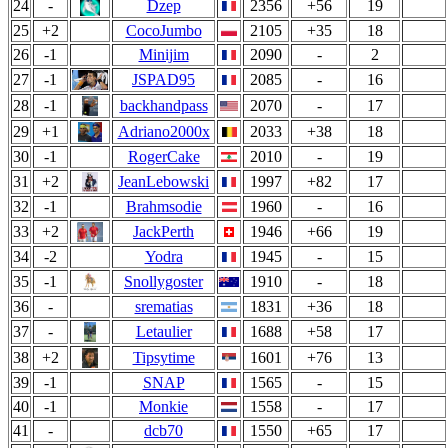
24
-
Dzep
2356
+56
19
25
+2
CocoJumbo
2105
+35
18
26
-1
Minijim
2090
-
2
27
-1
JSPAD95
2085
-
16
28
-1
backhandpass
2070
-
17
29
+1
Adriano2000x
2033
+38
18
30
-1
RogerCake
2010
-
19
31
+2
JeanLebowski
1997
+82
17
32
-1
Brahmsodie
1960
-
16
33
+2
JackPerth
1946
+66
19
34
-2
Yodra
1945
-
15
35
-1
Snollygoster
1910
-
18
36
-
srematias
1831
+36
18
37
-
Letaulier
1688
+58
17
38
+2
Tipsytime
1601
+76
13
39
-1
SNAP
1565
-
15
40
-1
Monkie
1558
-
17
41
-
dcb70
1550
+65
17