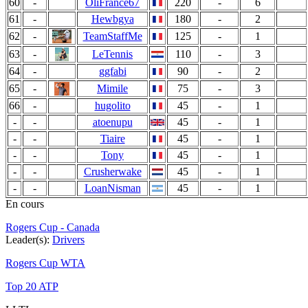
60
-
OliFrance67
220
-
6
61
-
Hewbgya
180
-
2
62
-
TeamStaffMe
125
-
1
63
-
LeTennis
110
-
3
64
-
ggfabi
90
-
2
65
-
Mimile
75
-
3
66
-
hugolito
45
-
1
-
-
atoenupu
45
-
1
-
-
Tiaire
45
-
1
-
-
Tony
45
-
1
-
-
Crusherwake
45
-
1
-
-
LoanNisman
45
-
1
En cours
Rogers Cup - Canada
Leader(s):
Drivers
Rogers Cup WTA
Top 20 ATP