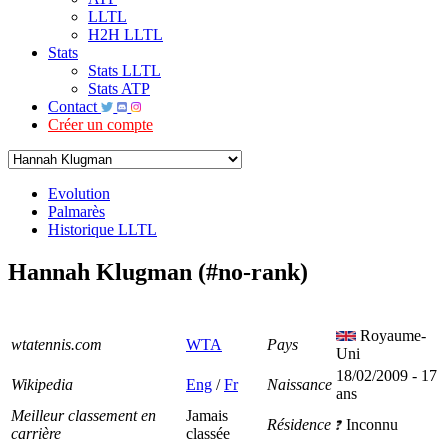
LLTL
H2H LLTL
Stats
Stats LLTL
Stats ATP
Contact
Créer un compte
Evolution
Palmarès
Historique LLTL
Hannah Klugman (#no-rank)
Royaume-
wtatennis.com
WTA
Pays
Uni
18/02/2009 - 17
Wikipedia
Eng
/
Fr
Naissance
ans
Meilleur classement en
Jamais
Résidence
Inconnu
carrière
classée