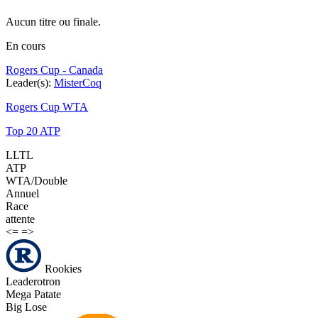
Aucun titre ou finale.
En cours
Rogers Cup - Canada
Leader(s):
MisterCoq
Rogers Cup WTA
Top 20 ATP
LLTL
ATP
WTA/Double
Annuel
Race
attente
<=
=>
Rookies
Leaderotron
Mega Patate
Big Lose