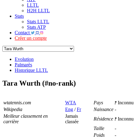
LLTL
H2H LLTL
Stats
Stats LLTL
Stats ATP
Contact
Créer un compte
Evolution
Palmarès
Historique LLTL
Tara Wurth (#no-rank)
wtatennis.com
WTA
Pays
Inconnu
Wikipedia
Eng
/
Fr
Naissance
-
Meilleur classement en
Jamais
Résidence
Inconnu
carrière
classée
Taille
-
Poids
-