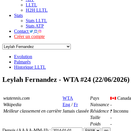
LLTL
H2H LLTL
Stats
Stats LLTL
Stats ATP
Contact
Créer un compte
Evolution
Palmarès
Historique LLTL
Leylah Fernandez - WTA #24 (22/06/2026)
wtatennis.com
WTA
Pays
Canad
Wikipedia
Eng
/
Fr
Naissance
-
Meilleur classement en carrière
Jamais classée
Résidence
Inconnu
Taille
-
Poids
-
Depuis (AAAA-MM-JJ) :