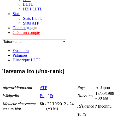
LLTL
H2H LLTL
Stats
Stats LLTL
Stats ATP
Contact
Créer un compte
Evolution
Palmarès
Historique LLTL
Tatsuma Ito (#no-rank)
atpworldtour.com
ATP
Pays
Japon
18/05/1988
Wikipedia
Eng
/
Fr
Naissance
- 38 ans
Meilleur classement
60
- 22/10/2012 - 24
Résidence
Inconnu
en carrière
ans (+5 M)
Taille
-