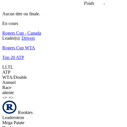
Poids
-
Aucun titre ou finale.
En cours
Rogers Cup - Canada
Leader(s):
Drivers
Rogers Cup WTA
Top 20 ATP
LLTL
ATP
WTA/Double
Annuel
Race
attente
<=
=>
Rookies
Leaderotron
Mega Patate